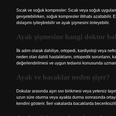
Sıcak ve soğuk kompresler: Sıcak veya soğuk uygulamak
gevşetebilirken, soğuk kompresler iltihabı azaltabilir. 
dolaşımı iyileştirebilir ve ayak şişmesini önleyebilir.
Ayak şişmesine hangi doktor ba
İlk adım olarak dahiliye, ortopedi, kardiyoloji veya ne
neden olan dahili hastalıkların, ortopedik sorunların, 
değerlendirilmesi ve uygun tedavisi konusunda uzmanl
Ayak ve bacaklar neden şişer?
Dokular arasında aşırı sıvı birikmesi veya yetersiz ta
uzun süre oturma veya ayakta durma sonrasında ortaya
kendini gösterir. İleri vakalarda bacaklarda beceriksizlik