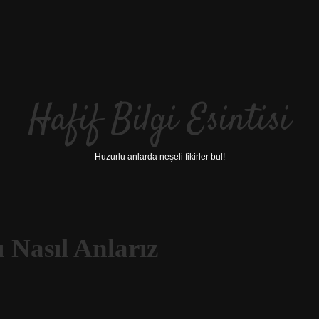
Hafif Bilgi Esintisi
Huzurlu anlarda neşeli fikirler bul!
Nasıl Anlarız