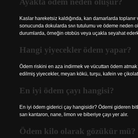
Ayakta ödem neden oluşur?
Kaslar hareketsiz kaldığında, kan damarlarda toplanır 
sonucunda dokularda sıvı tutulumu ve ödeme neden olur
durumlarda, örneğin otobüs veya uçakla seyahat ederk
Hangi yiyecekler ödem yapar?
Ödem riskini en aza indirmek ve vücuttan ödem atmak içi
edilmiş yiyecekler, meyan kökü, turşu, kafein ve çikola
En iyi ödem çayı hangisi?
En iyi ödem giderici çay hangisidir? Ödemi gideren bitk
sarı kantaron, nane, limon ve biberiye çayı yer alır.
Ödem kilo olarak gözükür mü?