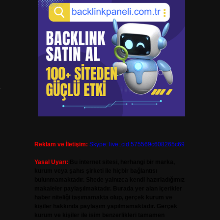
e
Reklam ve İletişim:
Skype: live:.cid.575569c608265c69
Yasal Uyarı:
Bu internet sitesi, herhangi bir marka,
kurum veya şahıs şirketi ile hiçbir bağlantısı
bulunmamaktadır. Sitede yalnızca kendi hazırladığımız
makaleler paylaşılmaktadır. Burada yer alan içerikler
haber niteliği taşımamakta olup, gerçek kurum ve
kişiler hakkında paylaşım yapılmamaktadır. Gerçek
kurum ve kişiler ile isim benzerlikleri tamamen