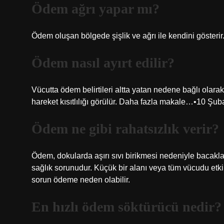
Ödem ağrı yapar mı?
Ödem oluşan bölgede şişlik ve ağrı ile kendini gösterir
Ödem nasıl ayırt edilir?
Vücutta ödem belirtileri altta yatan nedene bağlı ola
hareket kısıtlılığı görülür. Daha fazla makale…•10 Şub
Ödem ne gibi rahatsızlık verir?
Ödem, dokularda aşırı sıvı birikmesi nedeniyle bacaklar
sağlık sorunudur. Küçük bir alanı veya tüm vücudu etkiley
sorun ödeme neden olabilir.
En hızlı ödem söktürücü nedir?