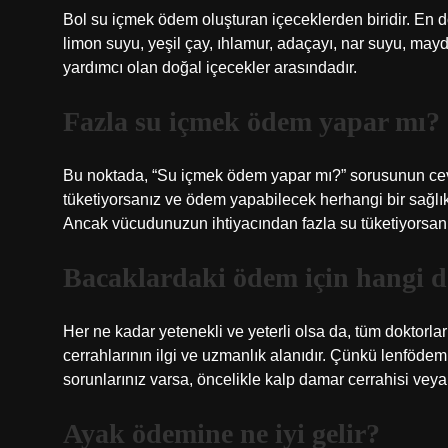
Bol su içmek ödem oluşturan içeceklerden biridir. En d
limon suyu, yeşil çay, ıhlamur, adaçayı, nar suyu, m
yardımcı olan doğal içecekler arasındadır.
Fazla su içmek ödem yapar mı?
Bu noktada, “Su içmek ödem yapar mı?” sorusunun cevab
tüketiyorsanız ve ödem yapabilecek herhangi bir sağl
Ancak vücudunuzun ihtiyacından fazla su tüketiyorsanı
Bacaklardaki ödem için hangi do
Her ne kadar yetenekli ve yeterli olsa da, tüm doktorla
cerrahlarının ilgi ve uzmanlık alanıdır. Çünkü lenf
sorunlarınız varsa, öncelikle kalp damar cerrahisi veya
Ayak ödemine ne iyi gelir?