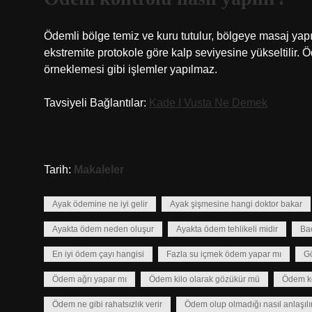
Ödemli bölge temiz ve kuru tutulur, bölgeye masaj yapı
ekstremite protokole göre kalp seviyesine yükseltilir.
örneklemesi gibi işlemler yapılmaz.
Tavsiyeli Bağlantılar:
Kade I Vusta Ne Demek
Tarih:
Makaleler
Ayak ödemine ne iyi gelir
Ayak şişmesine hangi doktor bakar
Ayakta ödem neden oluşur
Ayakta ödem tehlikeli midir
Bac
En iyi ödem çayı hangisi
Fazla su içmek ödem yapar mı
Gö
Ödem ağrı yapar mı
Ödem kilo olarak gözükür mü
Ödem kon
Ödem ne gibi rahatsızlık verir
Ödem olup olmadığı nasıl anlaşılı