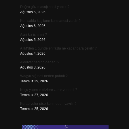
Doğru göz masajı nasıl yapılır ?
Ağustos 6, 2026
Kumsalda kaç tane kum tanesi vardır ?
Ağustos 6, 2026
Avni kız ismi mi ?
Ağustos 5, 2026
ATM’den 1 günde en fazla ne kadar para çekilir ?
Ağustos 4, 2026
Akyuvar nedir diğer adı ?
Ağustos 3, 2026
Wagyu sığır eti neden pahalı ?
Temmuz 29, 2026
Koşu yapmak dizlere zarar verir mi ?
Temmuz 27, 2026
Kurabiyeler pişerken neden yayılır ?
Temmuz 25, 2026