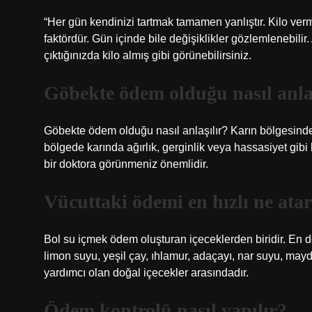
“Her gün kendinizi tartmak tamamen yanlıştır. Kilo ver
faktördür. Gün içinde bile değişiklikler gözlemlenebilir
çıktığınızda kilo almış gibi görünebilirsiniz.
Göbekte ödem olduğu nasıl anla
Göbekte ödem olduğu nasıl anlaşılır? Karın bölgesinde
bölgede karında ağırlık, gerginlik veya hassasiyet gibi be
bir doktora görünmeniz önemlidir.
Vücuttaki ödemi en hızlı ne ata
Bol su içmek ödem oluşturan içeceklerden biridir. En d
limon suyu, yeşil çay, ıhlamur, adaçayı, nar suyu, m
yardımcı olan doğal içecekler arasındadır.
Ödem kontrolü nasıl yapılır?