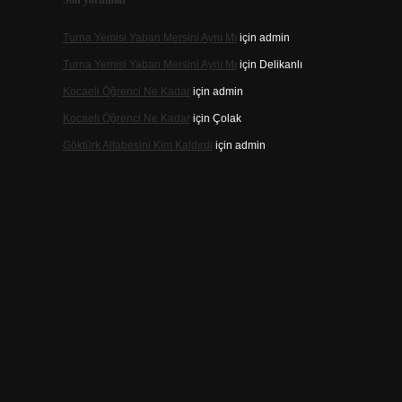
Son yorumlar
Turna Yemisi Yaban Mersini Aynı Mı
için
admin
Turna Yemisi Yaban Mersini Aynı Mı
için
Delikanlı
Kocaeli Öğrenci Ne Kadar
için
admin
Kocaeli Öğrenci Ne Kadar
için
Çolak
Göktürk Alfabesini Kim Kaldırdı
için
admin