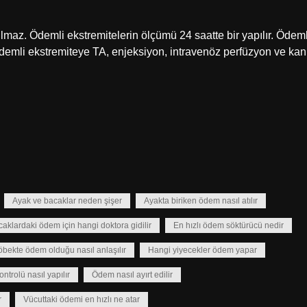
lmaz. Ödemli ekstremitelerin ölçümü 24 saatte bir yapılır. Ödeml
 Ödemli ekstremiteye TA, enjeksiyon, intravenöz perfüzyon ve kan
Ayak ve bacaklar neden şişer
Ayakta biriken ödem nasıl atılır
aklardaki ödem için hangi doktora gidilir
En hızlı ödem söktürücü nedir
bekte ödem olduğu nasıl anlaşılır
Hangi yiyecekler ödem yapar
trolü nasıl yapılır
Ödem nasıl ayırt edilir
r
Vücuttaki ödemi en hızlı ne atar