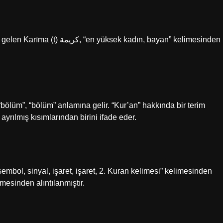
 kadın, bayan” kelimesinden
yrılmış kısımlarından birini ifade eder.
r. Bu kelime Aramaa/Suriye ˀāt את “1. 1. kelimesinden alıntılanmıştır.