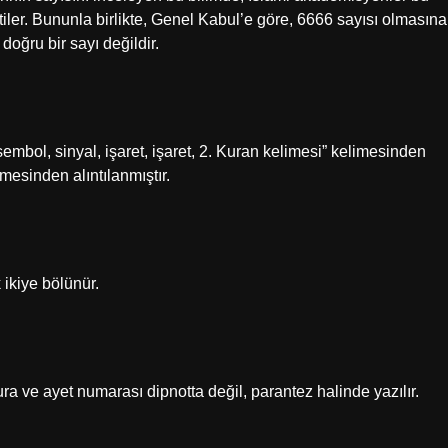
 ettiler. Bununla birlikte, Genel Kabul’e göre, 6666 sayısı olmasına
oğru bir sayı değildir.
r. Bu kelime Aramaa/Suriye ˀāt את “1. 1. kelimesinden alıntılanmıştır.
 ikiye bölünür.
 Sura ve ayet numarası dipnotta değil, parantez halinde yazılır.