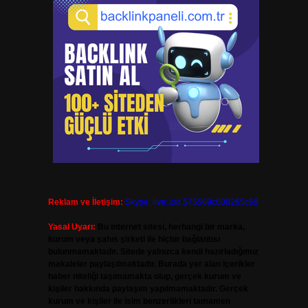
Reklam ve İletişim:
Skype: live:.cid.575569c608265c69
Yasal Uyarı:
Bu internet sitesi, herhangi bir marka,
kurum veya şahıs şirketi ile hiçbir bağlantısı
bulunmamaktadır. Sitede yalnızca kendi hazırladığımız
makaleler paylaşılmaktadır. Burada yer alan içerikler
haber niteliği taşımamakta olup, gerçek kurum ve
kişiler hakkında paylaşım yapılmamaktadır. Gerçek
kurum ve kişiler ile isim benzerlikleri tamamen