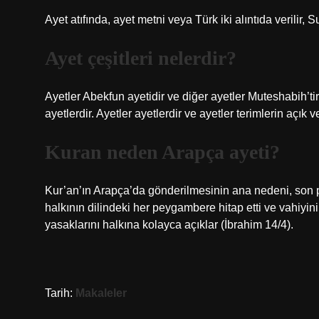
Ayet atıfında, ayet metni veya Türk iki alıntıda verilir,
Ayet çeşitleri nelerdir?
Ayetler Abekfun ayetidir ve diğer ayetler Muteshabih’tir
ayetlerdir. Ayetler ayetlerdir ve ayetler terimlerin açık ve
Kuran neden Arapça ayeti?
Kur’an’ın Arapça’da gönderilmesinin ana nedeni, son 
halkının dilindeki her peygambere hitap etti ve vahiyin
yasaklarını halkına kolayca açıklar (İbrahim 14/4).
Tarih:
Makaleler