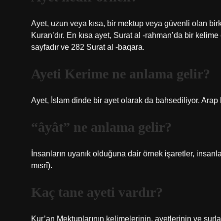
Ayet, uzun veya kısa, bir mektup veya güvenli olan bir
Kuran’dır. En kısa ayet, Surat al -rahman’da bir kelime
sayfadır ve 282 Surat al -baqara.
Ayeti Kerime ne anlama gelir?
Ayet, İslam dinde bir ayet olarak da bahsediliyor. Arap k
“âyât” ne anlama gelir?
İnsanların uyanık olduğuna dair örnek işaretler, insanlar
mısrî).
Kaç tane ayeti vardır?
Kur’an Mektuplarının kelimelerinin, ayetlerinin ve surl