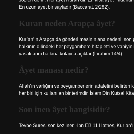
En uzun ayet bir sayfadır (Baccarat, 2/282).
Kuran neden Arapça âyet?
Kur’an’ın Arapça’da gönderilmesinin ana nedeni, son 
halkının dilindeki her peygambere hitap etti ve vahiyin
yasaklarını halkına kolayca açıklar (İbrahim 14/4).
Âyet manası nedir?
Allah’ın varlığını ve peygamberlerin adaletini belirte
her biri için kullanılan bir terimdir. İslam Din Kutsal Kita
Son inen âyet hangisidir?
Tevbe Suresi son kez iner. -İbn EB 11 Hatnes, Kur’an’