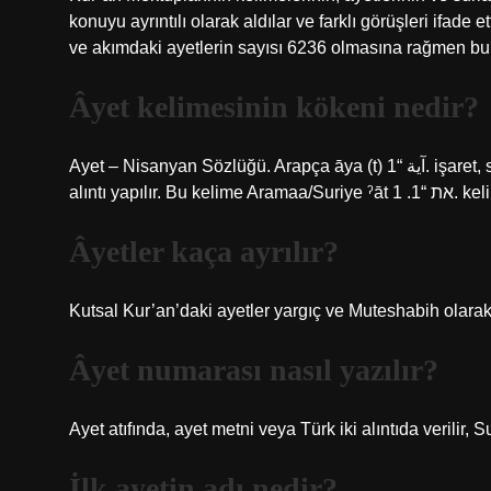
konuyu ayrıntılı olarak aldılar ve farklı görüşleri ifade
ve akımdaki ayetlerin sayısı 6236 olmasına rağmen bu d
Âyet kelimesinin kökeni nedir?
Ayet – Nisanyan Sözlüğü. Arapça āya (t) آية “1. işaret, sembol, sinyal, işaret, işaret, 2. Kuran kelimesi” kelimesinden
alıntı yapılı
Âyetler kaça ayrılır?
Kutsal Kur’an’daki ayetler yargıç ve Muteshabih olarak
Âyet numarası nasıl yazılır?
Ayet atıfında, ayet metni veya Türk iki alıntıda verilir,
İlk ayetin adı nedir?