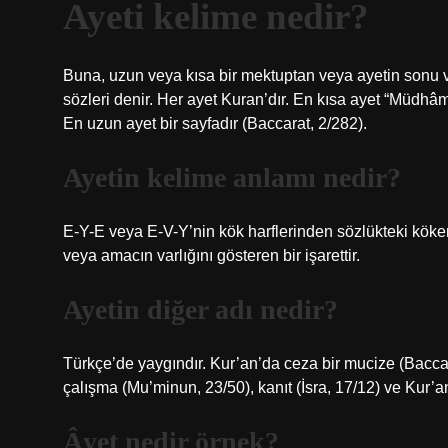
Ayeti kelime nedir?
Buna, uzun veya kısa bir mektuptan veya ayetin sonu v
sözleri denir. Her ayet Kuran’dır. En kısa ayet “Müdhâ
En uzun ayet bir sayfadır (Baccarat, 2/282).
Ayetin kelime anlamı nedir?
E-Y-E veya E-V-Y’nin kök harflerinden sözlükteki kökeni olarak türetilen ayet (ةيآ
veya amacın varlığını gösteren bir işarettir.
Ayetin diğer adı nedir?
Türkçe’de yaygındır. Kur’an’da ceza bir mucize (Baccar
çalışma (Mu’minun, 23/50), kanıt (İsra, 17/12) ve Kur’an
Âyet nedir örnek?