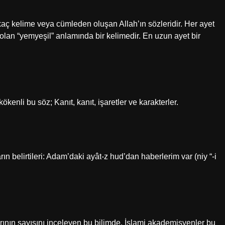
kaç kelime veya cümleden oluşan Allah’ın sözleridir. Her ayet
 olan “yemyeşil” anlamında bir kelimedir. En uzun ayet bir
ökenli bu söz; Kanıt, kanıt, işaretler ve karakterler.
ın belirtileri: Adam’daki ayât-z hud’dan haberlerim var (niy “-i
arının sayısını inceleyen bu bilimde, İslami akademisyenler bu