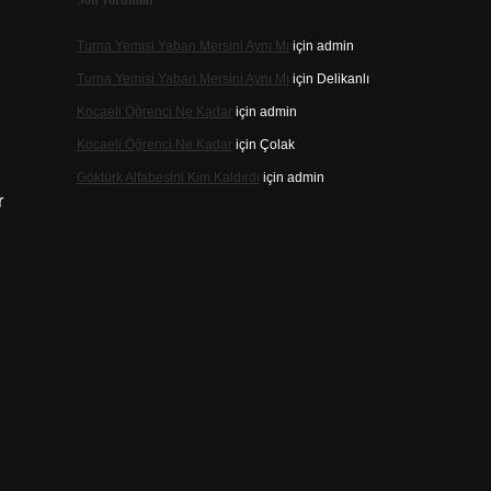
Son yorumlar
Turna Yemisi Yaban Mersini Aynı Mı
için
admin
Turna Yemisi Yaban Mersini Aynı Mı
için
Delikanlı
Kocaeli Öğrenci Ne Kadar
için
admin
Kocaeli Öğrenci Ne Kadar
için
Çolak
Göktürk Alfabesini Kim Kaldırdı
için
admin
r