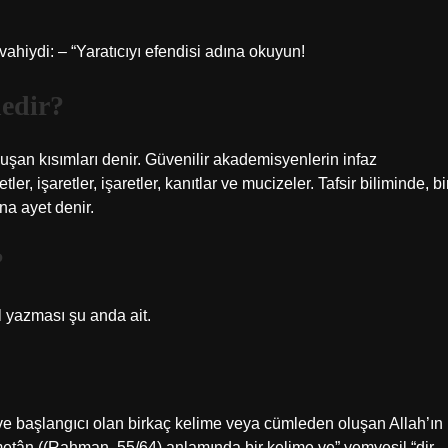
vahiydi: – “Yaratıcıyı efendisi adına okuyun!
nedir?
luşan kısımları denir. Güvenilir akademisyenlerin infaz
ler, işaretler, işaretler, kanıtlar ve mucizeler. Tafsir biliminde, bi
na ayet denir.
?
l yazması şu anda ait.
e başlangıcı olan birkaç kelime veya cümleden oluşan Allah’ın
metân ((Rahman, 55/64) anlamında bir kelime ve” yemyeşil “dir.