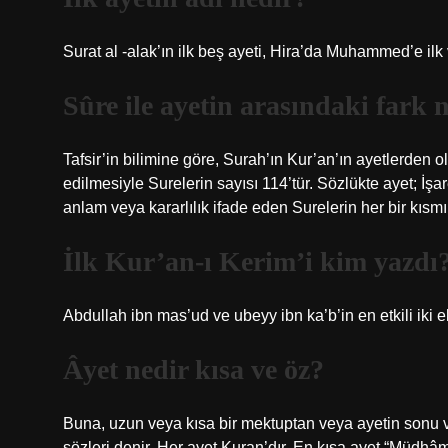
Surat al -alak’ın ilk beş ayeti, Hira’da Muhammed’e ilk 
Sûre ile ayetin arasındaki fark 
Tafsir’in bilimine göre, Surah’ın Kur’an’ın ayetlerden o
edilmesiyle Surelerin sayısı 114’tür. Sözlükte ayet; İşaret
anlam veya kararlılık ifade eden Surelerin her bir kısmı
İlk Kur’an-ı Kerim’i kim yazdı
Abdullah ibn mas’ud ve ubeyy ibn ka’b’in en etkili iki e
Âyet nedir kısa ve öz?
Buna, uzun veya kısa bir mektuptan veya ayetin sonu v
sözleri denir. Her ayet Kuran’dır. En kısa ayet “Müdhâ