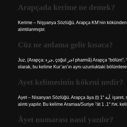
Arapçada kerime ne demek?
Kerime – Nişyanya Sözlüğü. Arapça KM’nin kökünden gelen Karīma (t) كريمة, “en yüksek
alıntılanmıştır.
Cüz ne anlama gelir kısaca?
Juz, (Arapça: جزء, çoğul اجز pharmâ) Arapça “bölüm”, “bölüm”, “bölüm” anlamına gelir. “Kur’an” hakkında bir terim
olarak, bu kelime Kur’an’ın aynı uzunluktaki bölümlere a
Ayet kelimesinin kökeni nedir?
Ayet – Nisanyan Sözlüğü. Arapça āya (t) آية “1. işaret, sembol, sinyal, işaret, işaret, 2. Kuran kelimesi” kelimesinden
alıntı yapılı
Âyet numarası nasıl yazılır?