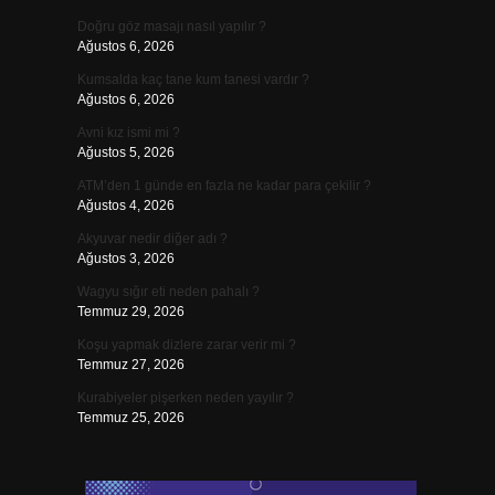
Doğru göz masajı nasıl yapılır ?
Ağustos 6, 2026
Kumsalda kaç tane kum tanesi vardır ?
Ağustos 6, 2026
Avni kız ismi mi ?
Ağustos 5, 2026
ATM’den 1 günde en fazla ne kadar para çekilir ?
Ağustos 4, 2026
Akyuvar nedir diğer adı ?
Ağustos 3, 2026
Wagyu sığır eti neden pahalı ?
Temmuz 29, 2026
Koşu yapmak dizlere zarar verir mi ?
Temmuz 27, 2026
Kurabiyeler pişerken neden yayılır ?
Temmuz 25, 2026