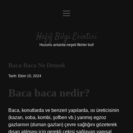
menüyü
Anasayfa
aç
Gizlilik Politikası
Hafif Bilgi Esintisi
Yasal Uyarı
Huzurlu anlarda neşeli fikirler bul!
Hakkımızda
Baca Baca Ne Demek
Tarih: Ekim 10, 2024
Baca baca nedir?
Baca, konutlarda ve benzeri yapılarda, ısı üreticisinin
(kazan, soba, kombi, şofben vb.) yanmış egzoz
gazlarının (duman gazları) çevre sağlığını gözeterek
dışarı atılması için gerekli çekişi sağlayan yapısal