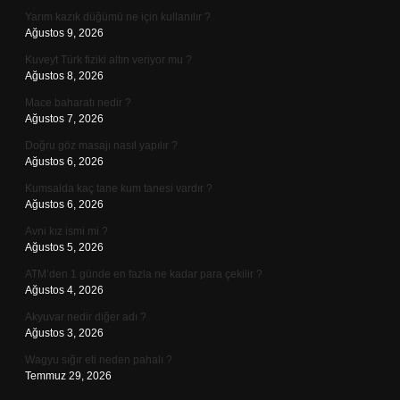
Yarım kazık düğümü ne için kullanılır ?
Ağustos 9, 2026
Kuveyt Türk fiziki altın veriyor mu ?
Ağustos 8, 2026
Mace baharatı nedir ?
Ağustos 7, 2026
Doğru göz masajı nasıl yapılır ?
Ağustos 6, 2026
Kumsalda kaç tane kum tanesi vardır ?
Ağustos 6, 2026
Avni kız ismi mi ?
Ağustos 5, 2026
ATM’den 1 günde en fazla ne kadar para çekilir ?
Ağustos 4, 2026
Akyuvar nedir diğer adı ?
Ağustos 3, 2026
Wagyu sığır eti neden pahalı ?
Temmuz 29, 2026