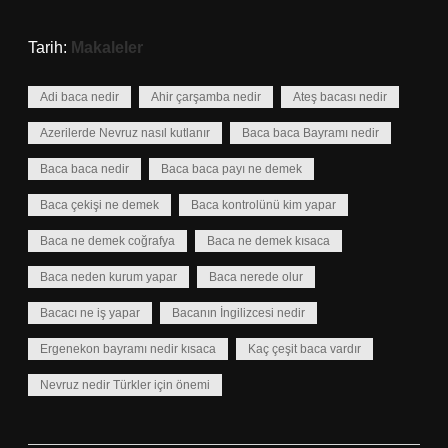
Tarih:
Makaleler
Adi baca nedir
Ahir çarşamba nedir
Ateş bacası nedir
Azerilerde Nevruz nasıl kutlanır
Baca baca Bayramı nedir
Baca baca nedir
Baca baca payı ne demek
Baca çekişi ne demek
Baca kontrolünü kim yapar
Baca ne demek coğrafya
Baca ne demek kısaca
Baca neden kurum yapar
Baca nerede olur
Bacacı ne iş yapar
Bacanın İngilizcesi nedir
Ergenekon bayramı nedir kısaca
Kaç çeşit baca vardır
Nevruz nedir Türkler için önemi