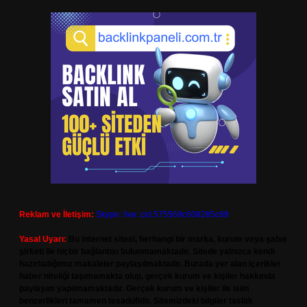
Reklam ve İletişim:
Skype: live:.cid.575569c608265c69
Yasal Uyarı:
Bu internet sitesi, herhangi bir marka, kurum veya şahıs
şirketi ile hiçbir bağlantısı bulunmamaktadır. Sitede yalnızca kendi
hazırladığımız makaleler paylaşılmaktadır. Burada yer alan içerikler
haber niteliği taşımamakta olup, gerçek kurum ve kişiler hakkında
paylaşım yapılmamaktadır. Gerçek kurum ve kişiler ile isim
benzerlikleri tamamen tesadüfidir. Sitemizdeki bilgiler taslak