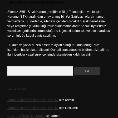
halindedir ve tavsiye niteliği taşımazlar.
Sitemiz, 5651 Sayılı Kanun gereğince Bilgi Teknolojileri ve İletişim
Kurumu (BTK) tarafından onaylanmış bir Yer Sağlayıcı olarak hizmet
vermektedir. Bu nedenle, sitedeki içerikleri proaktif olarak denetleme
veya araştırma yükümlülüğümüz bulunmamaktadır. Ancak, üyelerimiz
yazdıkları içeriklerin sorumluluğunu taşımakta olup, siteye üye olarak bu
sorumluluğu kabul etmiş sayılırlar.
Hukuka ve yasal düzenlemelere aykırı olduğunu düşündüğünüz
içerikleri,
backlinkpanelicomtr@gmail.com
adresine bildirmeniz halinde,
ilgili içerikler yasal süre içerisinde sitemizden kaldırılacaktır.
Arama
Son yorumlar
Turna Yemisi Yaban Mersini Aynı Mı
için
admin
Turna Yemisi Yaban Mersini Aynı Mı
için
Delikanlı
Kocaeli Öğrenci Ne Kadar
için
admin