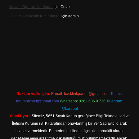
Kocaeli Öğrenci Ne Kadar
için
Çolak
Göktürk Alfabesini Kim Kaldırdı
için
admin
r giriş
Reklam ve İletişim:
E-mail:
backlinkpaneli@gmail.com
Teams:
forumhizmeti@gmail.com
Whatsapp: 0262 606 0 726
Telegram:
@karabul
Yasal Uyarı:
Sitemiz, 5651 Sayılı Kanun gereğince Bilgi Teknolojileri ve
İletişim Kurumu (BTK) tarafından onaylanmış bir Yer Sağlayıcı olarak
hizmet vermektedir. Bu nedenle, sitedeki içerikleri proaktif olarak
denetleme veya araştırma yükümlülüğümüz bulunmamaktadır. Ancak,