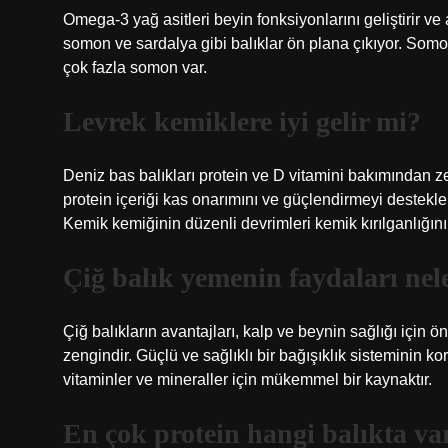
Omega-3 yağ asitleri beyin fonksiyonlarını geliştirir v
somon ve sardalya gibi balıklar ön plana çıkıyor. Somo
çok fazla somon var.
Levrek kemiklere iyi gelir mi?
Deniz bas balıkları protein ve D vitamini bakımından ze
protein içeriği kas onarımını ve güçlendirmeyi destekle
Kemik kemiğinin düzenli devrimleri kemik kırılganlığını a
Çiğ balık yemenin faydaları nel
Çiğ balıkların avantajları, kalp ve beynin sağlığı için
zengindir. Güçlü ve sağlıklı bir bağışıklık sisteminin
vitaminler ve mineraller için mükemmel bir kaynaktır.
En çok protein hangi balıkta va