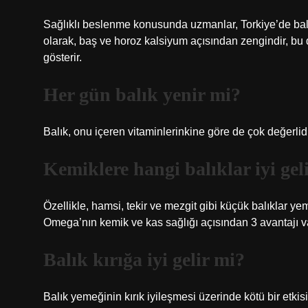
Sağlıklı beslenme konusunda uzmanlar, Torkiye’de balık
olarak, baş ve horoz kalsiyum açısından zengindir, bu 
gösterir.
Her gün balık yenir mi?
Balık, onu içeren vitaminlerinkine göre de çok değerlidi
Kemiklere hangi balıklar iyi gel
Özellikle, hamsi, tekir ve mezgit gibi küçük balıklar yeme
Omega’nın kemik ve kas sağlığı açısından 3 avantajı va
Balık kırığa iyi gelir mi?
Balık yemeğinin kırık iyileşmesi üzerinde kötü bir etkisi