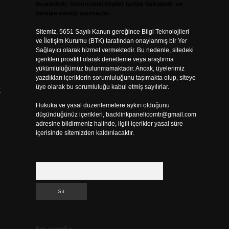
tesadüfidir. Sitemizdeki bilgiler taslak halindedir ve
tavsiye niteliği taşımazlar.
Sitemiz, 5651 Sayılı Kanun gereğince Bilgi Teknolojileri
ve İletişim Kurumu (BTK) tarafından onaylanmış bir Yer
Sağlayıcı olarak hizmet vermektedir. Bu nedenle, sitedeki
içerikleri proaktif olarak denetleme veya araştırma
yükümlülüğümüz bulunmamaktadır. Ancak, üyelerimiz
yazdıkları içeriklerin sorumluluğunu taşımakta olup, siteye
üye olarak bu sorumluluğu kabul etmiş sayılırlar.
k
Hukuka ve yasal düzenlemelere aykırı olduğunu
düşündüğünüz içerikleri,
backlinkpanelicomtr@gmail.com
adresine bildirmeniz halinde, ilgili içerikler yasal süre
içerisinde sitemizden kaldırılacaktır.
Arama