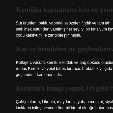
Kemiğin kaynaması için ne yem
Süt ürünleri, balık, yapraklı sebzeler, fındık ve tam tahıl
seti: İnek sütünden yapılmış her şey iyi bir kalsiyum k
çoğu kalsiyum ile zenginleştirilmiştir.
Kas ve kemikleri ne güçlendirir
Kollajen, vücutta kemik, kıkırdak ve bağ dokusu oluştur
roldür. Kırmızı ve yeşil biber, turuncu, brokoli, kivi, gı
güçlendirilirken önemlidir.
Kırıklara hangi yemek iyi gelir?
Çalışmalarda; Likopin, maydanoz, yaban mersini, siyah
kırıkların iyileşmesinde önemli bir rol olduğu bulunmuş