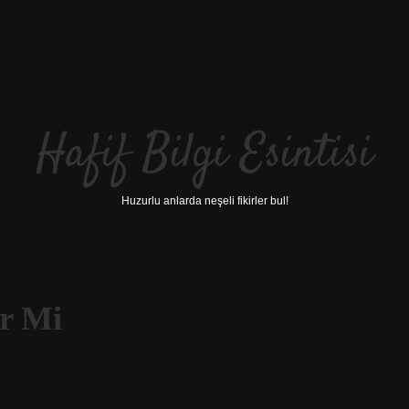
Hafif Bilgi Esintisi
Huzurlu anlarda neşeli fikirler bul!
ir Mi