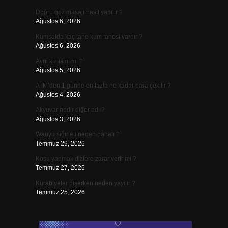
Doğru göz masajı nasıl yapılır ?
Ağustos 6, 2026
Kumsalda kaç tane kum tanesi vardır ?
Ağustos 6, 2026
Avni kız ismi mi ?
Ağustos 5, 2026
ATM’den 1 günde en fazla ne kadar para çekilir ?
Ağustos 4, 2026
Akyuvar nedir diğer adı ?
Ağustos 3, 2026
Wagyu sığır eti neden pahalı ?
Temmuz 29, 2026
Koşu yapmak dizlere zarar verir mi ?
Temmuz 27, 2026
Kurabiyeler pişerken neden yayılır ?
Temmuz 25, 2026