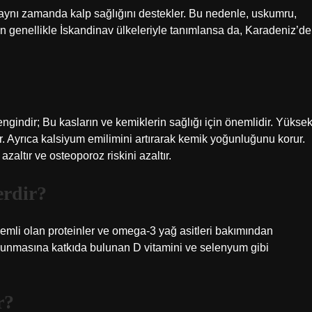
e aynı zamanda kalp sağlığını destekler. Bu nedenle, uskumru,
n genellikle İskandinav ülkeleriyle tanımlansa da, Karadeniz’de
ngindir; Bu kasların ve kemiklerin sağlığı için önemlidir. Yükse
r. Ayrıca kalsiyum emilimini artırarak kemik yoğunluğunu korur.
zaltır ve osteoporoz riskini azaltır.
erdir?
 önemli olan proteinler ve omega-3 yağ asitleri bakımından
 korunmasına katkıda bulunan D vitamini ve selenyum gibi
r?