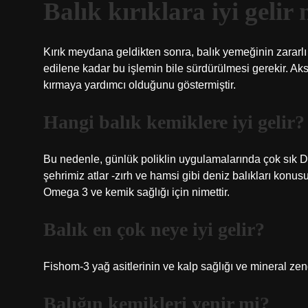
Balık kırıklara iyi gelir
Kırık meydana geldikten sonra, balık yemeğinin zararlı 
edilene kadar bu işlemin bile sürdürülmesi gerekir. Aksi
kırmaya yardımcı olduğunu göstermiştir.
Hangi balık kemiklere iyi gelir?
Bu nedenle, günlük poliklin uygulamalarında çok sık D 
şehrimiz atlar -zırh ve hamsi gibi deniz balıkları konus
Omega 3 ve kemik sağlığı için nimettir.
Balık en çok neye iyi gelir?
Fishom-3 yağ asitlerinin ve kalp sağlığı ve mineral zen
Balığın kemikleri yenir mi?