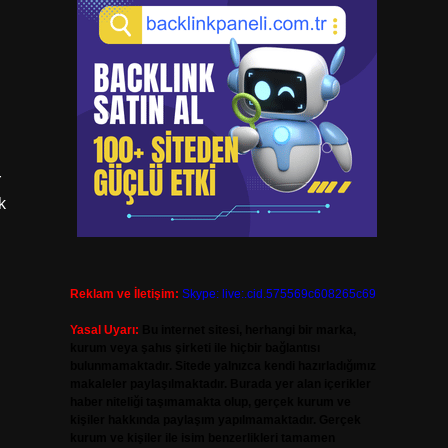
r
k
Reklam ve İletişim:
Skype: live:.cid.575569c608265c69
Yasal Uyarı:
Bu internet sitesi, herhangi bir marka,
kurum veya şahıs şirketi ile hiçbir bağlantısı
bulunmamaktadır. Sitede yalnızca kendi hazırladığımız
makaleler paylaşılmaktadır. Burada yer alan içerikler
haber niteliği taşımamakta olup, gerçek kurum ve
kişiler hakkında paylaşım yapılmamaktadır. Gerçek
kurum ve kişiler ile isim benzerlikleri tamamen