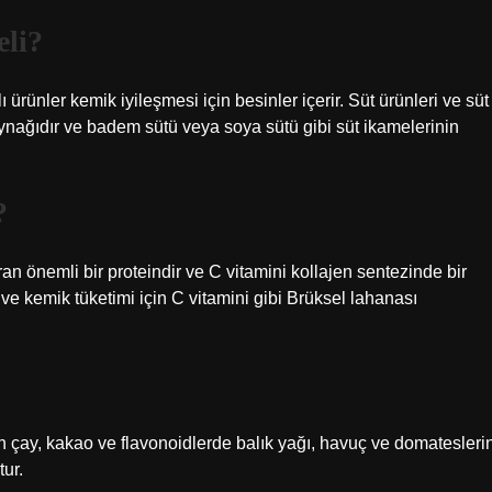
eli?
lı ürünler kemik iyileşmesi için besinler içerir. Süt ürünleri ve süt
aynağıdır ve badem sütü veya soya sütü gibi süt ikamelerinin
?
an önemli bir proteindir ve C vitamini kollajen sentezinde bir
da ve kemik tüketimi için C vitamini gibi Brüksel lahanası
 çay, kakao ve flavonoidlerde balık yağı, havuç ve domatesleri
tur.