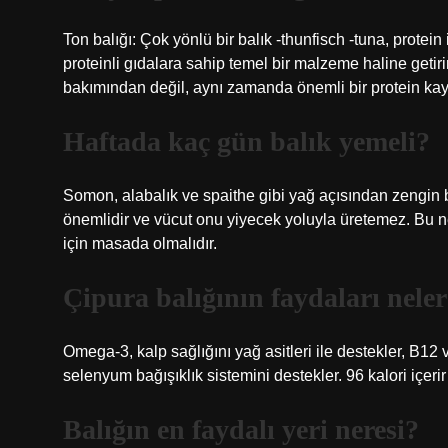
Ton balığı: Çok yönlü bir balık -thunfisch -tuna, prote
proteinli gıdalara sahip temel bir malzeme haline get
bakımından değil, aynı zamanda önemli bir protein kay
Haftada kaç gün balık yemeli?
Somon, alabalık ve spaithe gibi yağ açısından zengin 
önemlidir ve vücut onu yiyecek yoluyla üretemez. Bu ned
için masada olmalıdır.
Çipura balığının faydaları nele
Omega-3, kalp sağlığını yağ asitleri ile destekler, B12 v
selenyum bağışıklık sistemini destekler. 96 kalori içerir 
Balığın en faydalı yeri neresi?