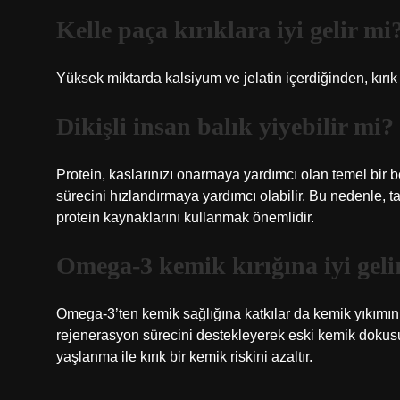
Kelle paça kırıklara iyi gelir mi
Yüksek miktarda kalsiyum ve jelatin içerdiğinden, kırık
Dikişli insan balık yiyebilir mi?
Protein, kaslarınızı onarmaya yardımcı olan temel bir 
sürecini hızlandırmaya yardımcı olabilir. Bu nedenle, tavu
protein kaynaklarını kullanmak önemlidir.
Omega-3 kemik kırığına iyi geli
Omega-3’ten kemik sağlığına katkılar da kemik yıkımını
rejenerasyon sürecini destekleyerek eski kemik dokusu
yaşlanma ile kırık bir kemik riskini azaltır.