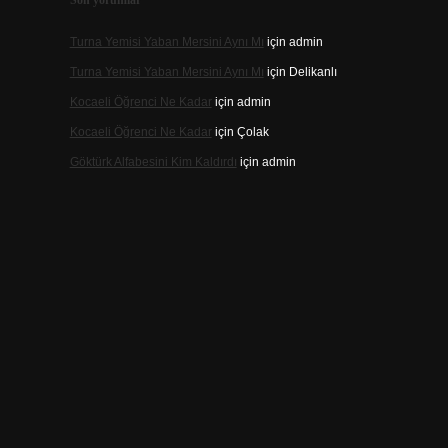
Son yorumlar
Turna Yemisi Yaban Mersini Aynı Mı
için
admin
Turna Yemisi Yaban Mersini Aynı Mı
için
Delikanlı
Kocaeli Öğrenci Ne Kadar
için
admin
Kocaeli Öğrenci Ne Kadar
için
Çolak
Göktürk Alfabesini Kim Kaldırdı
için
admin