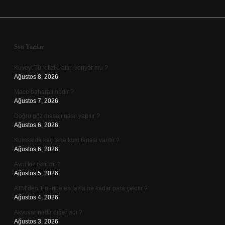
Sidebar
Son Yazılar
Kuveyt Türk fiziki altın veriyor mu ?
Ağustos 8, 2026
Mace baharatı nedir ?
Ağustos 7, 2026
Doğru göz masajı nasıl yapılır ?
Ağustos 6, 2026
Kumsalda kaç tane kum tanesi vardır ?
Ağustos 6, 2026
Avni kız ismi mi ?
Ağustos 5, 2026
ATM’den 1 günde en fazla ne kadar para çekilir ?
Ağustos 4, 2026
Akyuvar nedir diğer adı ?
Ağustos 3, 2026