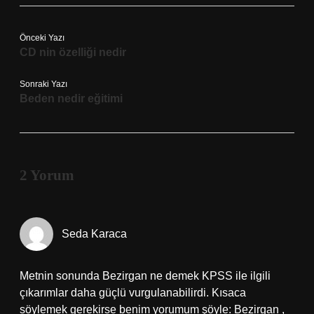
Önceki Yazı
CD nin özelliği nedir
Sonraki Yazı
Beden nedir eğitimi
2 Yorum
Seda Karaca
Metnin sonunda Bezirgan ne demek KPSS ile ilgili
çıkarımlar daha güçlü vurgulanabilirdi. Kısaca
söylemek gerekirse benim yorumum şöyle: Bezirgan ,