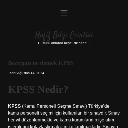
menüyü
Anasayfa
aç
Gizlilik Politikası
Hafif Bilgi Esintisi
Yasal Uyarı
Huzurlu anlarda neşeli fikirler bul!
Hakkımızda
Bezirgan ne demek KPSS
Tarih: Ağustos 14, 2024
KPSS Nedir?
KPSS
(Kamu Personeli Seçme Sınavı) Türkiye’de
kamu personeli seçimi için kullanılan bir sınavdır. Sınav
her yıl düzenlenmekte ve kamu kurumlarının işe alım
işlemlerini kolaylaştırmak için kullanılmaktadır. Sınavın