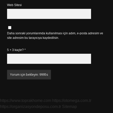
Web Sitesi
Daha sonraki yorumlarımda kullanılması için adım, e-posta adresim ve
site adresim bu tarayıcıya kaydedilsin.
5 + 3 kaçtır?
*
https://www.toprakhome.com
https://otomega.com.tr
https://organizasyondeposu.com.tr
Sitemap