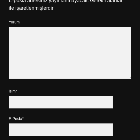
E-posta adresiniz yayınlanmayacak.
Gerekli alanlar
*
ile işaretlenmişlerdir
Yorum
İsim*
E-Posta*