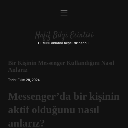
menüyü
Anasayfa
aç
Gizlilik Politikası
Hafif Bilgi Esintisi
Yasal Uyarı
Huzurlu anlarda neşeli fikirler bul!
Hakkımızda
Bir Kişinin Messenger Kullandığını Nasıl
Anlarız
Tarih: Ekim 28, 2024
Messenger’da bir kişinin
aktif olduğunu nasıl
anlarız?