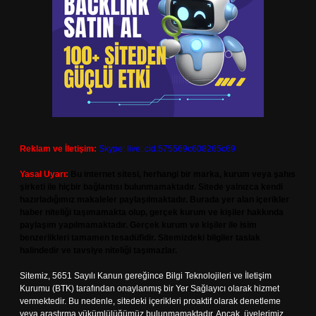
Reklam ve İletişim:
Skype: live:.cid.575569c608265c69
Yasal Uyarı:
Bu internet sitesi, herhangi bir marka, kurum veya şahıs
şirketi ile hiçbir bağlantısı bulunmamaktadır. Sitede yalnızca kendi
hazırladığımız makaleler paylaşılmaktadır. Burada yer alan içerikler
haber niteliği taşımamakta olup, gerçek kurum ve kişiler hakkında
paylaşım yapılmamaktadır. Gerçek kurum ve kişiler ile isim
benzerlikleri tamamen tesadüfidir. Sitemizdeki bilgiler taslak
halindedir ve tavsiye niteliği taşımazlar.
Sitemiz, 5651 Sayılı Kanun gereğince Bilgi Teknolojileri ve İletişim
Kurumu (BTK) tarafından onaylanmış bir Yer Sağlayıcı olarak hizmet
vermektedir. Bu nedenle, sitedeki içerikleri proaktif olarak denetleme
veya araştırma yükümlülüğümüz bulunmamaktadır. Ancak, üyelerimiz