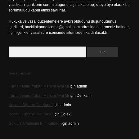
yazdıkları içeriklerin sorumluluğunu taşımakta olup, siteye üye olarak bu
sorumluluğu kabul etmiş sayılırlar.
Hukuka ve yasal düzenlemelere aykırı olduğunu düşündüğünüz
içerikleri,
backlinkpanelicomtr@gmail.com
adresine bildirmeniz halinde,
ilgili içerikler yasal süre içerisinde sitemizden kaldırılacaktır.
Arama
Son yorumlar
Turna Yemisi Yaban Mersini Aynı Mı
için
admin
Turna Yemisi Yaban Mersini Aynı Mı
için
Delikanlı
Kocaeli Öğrenci Ne Kadar
için
admin
Kocaeli Öğrenci Ne Kadar
için
Çolak
Göktürk Alfabesini Kim Kaldırdı
için
admin