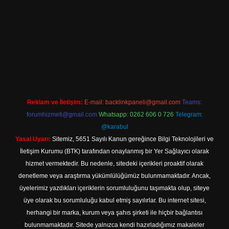
riş
Reklam ve İletişim:
E-mail:
backlinkpaneli@gmail.com
Teams:
forumhizmeti@gmail.com
Whatsapp: 0262 606 0 726
Telegram:
@karabul
Yasal Uyarı:
Sitemiz, 5651 Sayılı Kanun gereğince Bilgi Teknolojileri ve
İletişim Kurumu (BTK) tarafından onaylanmış bir Yer Sağlayıcı olarak
hizmet vermektedir. Bu nedenle, sitedeki içerikleri proaktif olarak
denetleme veya araştırma yükümlülüğümüz bulunmamaktadır. Ancak,
üyelerimiz yazdıkları içeriklerin sorumluluğunu taşımakta olup, siteye
üye olarak bu sorumluluğu kabul etmiş sayılırlar. Bu internet sitesi,
herhangi bir marka, kurum veya şahıs şirketi ile hiçbir bağlantısı
bulunmamaktadır. Sitede yalnızca kendi hazırladığımız makaleler