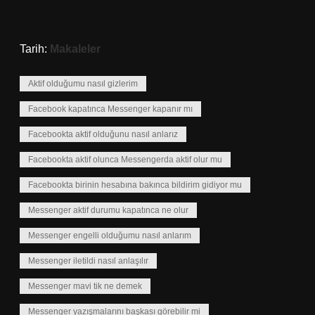
Tarih:
Makaleler
Aktif olduğumu nasıl gizlerim
Facebook kapatınca Messenger kapanır mı
Facebookta aktif olduğunu nasıl anlarız
Facebookta aktif olunca Messengerda aktif olur mu
Facebookta birinin hesabına bakınca bildirim gidiyor mu
Messenger aktif durumu kapatınca ne olur
Messenger engelli olduğumu nasıl anlarım
Messenger iletildi nasıl anlaşılır
Messenger mavi tik ne demek
Messenger yazışmalarını başkası görebilir mi