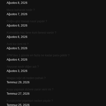
Ağustos 8, 2026
Mace baharatı nedir ?
Ağustos 7, 2026
Doğru göz masajı nasıl yapılır ?
Ağustos 6, 2026
Kumsalda kaç tane kum tanesi vardır ?
Ağustos 6, 2026
Avni kız ismi mi ?
Ağustos 5, 2026
ATM’den 1 günde en fazla ne kadar para çekilir ?
Ağustos 4, 2026
Akyuvar nedir diğer adı ?
Ağustos 3, 2026
Wagyu sığır eti neden pahalı ?
Temmuz 29, 2026
Koşu yapmak dizlere zarar verir mi ?
Temmuz 27, 2026
Kurabiyeler pişerken neden yayılır ?
Temmuz 25, 2026