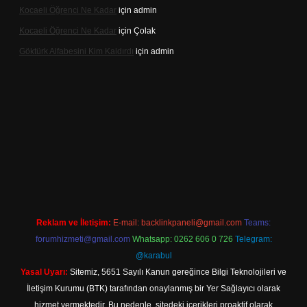
Kocaeli Öğrenci Ne Kadar
için
admin
Kocaeli Öğrenci Ne Kadar
için
Çolak
Göktürk Alfabesini Kim Kaldırdı
için
admin
 giriş
Reklam ve İletişim:
E-mail:
backlinkpaneli@gmail.com
Teams:
forumhizmeti@gmail.com
Whatsapp: 0262 606 0 726
Telegram:
@karabul
Yasal Uyarı:
Sitemiz, 5651 Sayılı Kanun gereğince Bilgi Teknolojileri ve
İletişim Kurumu (BTK) tarafından onaylanmış bir Yer Sağlayıcı olarak
hizmet vermektedir. Bu nedenle, sitedeki içerikleri proaktif olarak