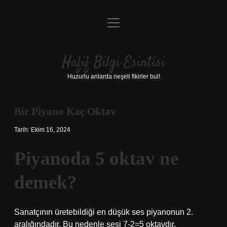
menüyü
Anasayfa
aç
Gizlilik Politikası
Hafif Bilgi Esintisi
Yasal Uyarı
Huzurlu anlarda neşeli fikirler bul!
Hakkımızda
Bir Piyano Kaç Oktav
Tarih: Ekim 16, 2024
Piyanoda 5 oktav ne
demek?
Sanatçının üretebildiği en düşük ses piyanonun 2.
aralığındadır. Bu nedenle sesi 7-2=5 oktavdır.