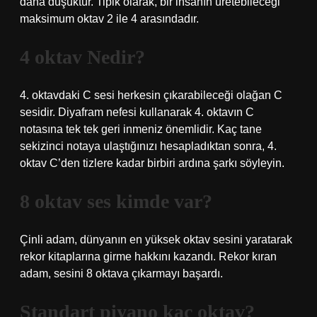
daha düşüktür. Tipik olarak, bir insanın üretebileceği
maksimum oktav 2 ile 4 arasındadır.
4 oktav Nedir?
4. oktavdaki C sesi herkesin çıkarabileceği olağan C
sesidir. Diyafram nefesi kullanarak 4. oktavın C
notasına tek tek geri inmeniz önemlidir. Kaç tane
sekizinci notaya ulaştığınızı hesapladıktan sonra, 4.
oktav C’den tizlere kadar birbiri ardına şarkı söyleyin.
8 oktav ses kimde var?
Çinli adam, dünyanın en yüksek oktav sesini yaratarak
rekor kitaplarına girme hakkını kazandı. Rekor kıran
adam, sesini 8 oktava çıkarmayı başardı.
Standart piyano kaç oktav?