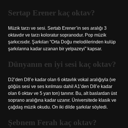
Sertap Erener kaç oktav?
Müzik tarzı ve sesi. Sertab Erener’in ses aralığı 3
oktavdır ve tarzı koloratur sopranodur. Pop müzik
şarkıcısıdır. Şarkıları “Orta Doğu melodilerinden kulüp
şarkılarına kadar uzanan bir yelpazeyi” kapsar.
Dünyanın en iyi sesi kaç oktav?
D2’den D8’e kadar olan 6 oktavlık vokal aralığıyla (ve
göğüs sesi ve ses kırılması dahil A1’den D8’e kadar
olan 6 oktav ve 5 yarı ton) tanınır. Bu, alt baslardan üst
soprano aralığına kadar uzanır. Üniversitede klasik ve
çağdaş müzik okudu. On iki dilde şarkılar söyledi.
Şebnem Ferah kaç oktav?