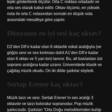
tepki gösterilerek ölçülür. Orta C noktası ortadadır ve
orta ses olarak kabul edilir. Oktav ölçümü, en yüksek
nota ile orta C notasından sonraki en düşük nota
arasındaki mesafeye göre yapılır.
Dünyanın en iyi sesi kaç oktav?
D2’den D8’e kadar olan 6 oktavlık vokal aralığıyla (ve
göğüs sesi ve ses kırılması dahil A1’den D8’e kadar
olan 6 oktav ve 5 yarı ton) tanınır. Bu, alt baslardan üst
soprano aralığına kadar uzanır. Üniversitede klasik ve
çağdaş müzik okudu. On iki dilde şarkılar söyledi.
Sertap Erener kaç oktav?
Müzik tarzı ve sesi. Sertab Erener’in ses aralığı 3
oktavdır ve tarzı koloratur sopranodur. Pop müzik
şarkıcısıdır. Şarkıları “Orta Doğu melodilerinden kulüp