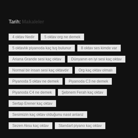
Tarih:
Makaleler
4 oktav Nedir
5 oktav org ne demek
5 oktavlık piyanoda kaç tuş bulunur
8 oktav ses kimde var
Ariana Grande sesi kaç oktav
Dünyanın en iyi sesi kaç oktav
Normal bir insan sesi kaç oktavdır
Org kaç oktav olmalı
Piyanoda 5 oktav ne demek
Piyanoda C3 ne demek
Piyanoda C4 ne demek
Şebnem Ferah kaç oktav
Sertap Erener kaç oktav
Sesimizin kaç oktav olduğunu nasıl anlarız
Sezen Aksu kaç oktav
Standart piyano kaç oktav