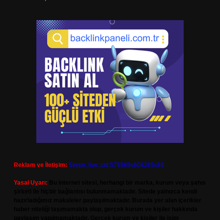
Reklam ve İletişim:
Skype: live:.cid.575569c608265c69
Yasal Uyarı:
Bu internet sitesi, herhangi bir marka, kurum veya şahıs
şirketi ile hiçbir bağlantısı bulunmamaktadır. Sitede yalnızca kendi
hazırladığımız makaleler paylaşılmaktadır. Burada yer alan içerikler
haber niteliği taşımamakta olup, gerçek kurum ve kişiler hakkında
paylaşım yapılmamaktadır. Gerçek kurum ve kişiler ile isim