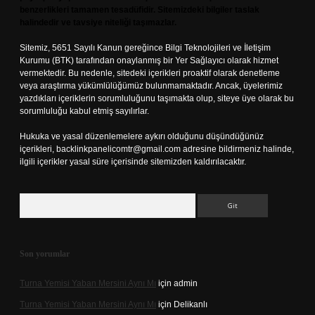
benzerlikleri tamamen tesadüfidir. Sitemizdeki bilgiler taslak
halindedir ve tavsiye niteliği taşımazlar.
Sitemiz, 5651 Sayılı Kanun gereğince Bilgi Teknolojileri ve İletişim
Kurumu (BTK) tarafından onaylanmış bir Yer Sağlayıcı olarak hizmet
vermektedir. Bu nedenle, sitedeki içerikleri proaktif olarak denetleme
veya araştırma yükümlülüğümüz bulunmamaktadır. Ancak, üyelerimiz
yazdıkları içeriklerin sorumluluğunu taşımakta olup, siteye üye olarak bu
sorumluluğu kabul etmiş sayılırlar.
Hukuka ve yasal düzenlemelere aykırı olduğunu düşündüğünüz
içerikleri,
backlinkpanelicomtr@gmail.com
adresine bildirmeniz halinde,
ilgili içerikler yasal süre içerisinde sitemizden kaldırılacaktır.
Arama
Son yorumlar
Turna Yemisi Yaban Mersini Aynı Mı
için
admin
Turna Yemisi Yaban Mersini Aynı Mı
için
Delikanlı