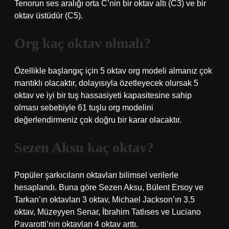
Tenorun ses aralığı orta C’nin bir oktav altı (C3) ve bir
oktav üstüdür (C5).
Org kaç oktav olmalı?
Özellikle başlangıç ​​için 5 oktav org modeli almanız çok
mantıklı olacaktır, dolayısıyla özetleyecek olursak 5
oktav ve iyi bir tuş hassasiyeti kapasitesine sahip
olması sebebiyle 61 tuşlu org modelini
değerlendirmeniz çok doğru bir karar olacaktır.
Sezen Aksu kaç oktav?
Popüler şarkıcıların oktavları bilimsel verilerle
hesaplandı. Buna göre Sezen Aksu, Bülent Ersoy ve
Tarkan’ın oktavları 3 oktav, Michael Jackson’ın 3.5
oktav, Müzeyyen Senar, İbrahim Tatlıses ve Luciano
Pavarotti’nin oktavları 4 oktav arttı.