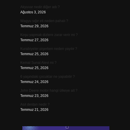
Akyuvar nedir diğer adı ?
Ağustos 3, 2026
Wagyu sığır eti neden pahalı ?
Temmuz 29, 2026
Koşu yapmak dizlere zarar verir mi ?
Temmuz 27, 2026
Kurabiyeler pişerken neden yayılır ?
Temmuz 25, 2026
Kemal Sunal Alevi mi ?
Temmuz 25, 2026
6 yaşındaki çocuklar ne yapabilir ?
Temmuz 24, 2026
John Deere motor hangi ülkeye ait ?
Temmuz 23, 2026
Asıl destan nedir ?
Temmuz 21, 2026