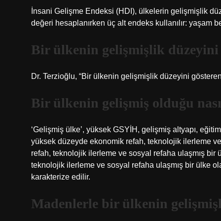
İnsani Gelişme Endeksi (HDI), ülkelerin gelişmişlik düz
değeri hesaplanırken üç alt endeks kullanılır: yaşam be
Bir ülkenin gelişmişlik düzeyini 
Dr. Terzioğlu, “Bir ülkenin gelişmişlik düzeyini göstere
Bir ülkenin gelişmiş olduğu nası
‘Gelişmiş ülke’, yüksek GSYİH, gelişmiş altyapı, eğitim 
yüksek düzeyde ekonomik refah, teknolojik ilerleme v
refah, teknolojik ilerleme ve sosyal refaha ulaşmış bi
teknolojik ilerleme ve sosyal refaha ulaşmış bir ülke ola
karakterize edilir.
Madenlerle bir ülkenin gelişmişl