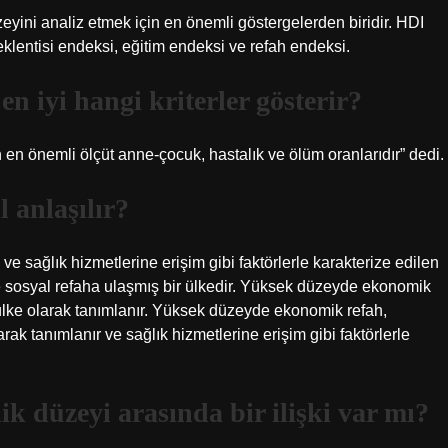
eyini analiz etmek için en önemli göstergelerden biridir. HDI
klentisi endeksi, eğitim endeksi ve refah endeksi.
en iyi hangi kriterler gösterir?
n en önemli ölçüt anne-çocuk, hastalık ve ölüm oranlarıdır” dedi.
l anlaşılır?
ve sağlık hizmetlerine erişim gibi faktörlerle karakterize edilen
e sosyal refaha ulaşmış bir ülkedir. Yüksek düzeyde ekonomik
r ülke olarak tanımlanır. Yüksek düzeyde ekonomik refah,
rak tanımlanır ve sağlık hizmetlerine erişim gibi faktörlerle
ik düzeyi arasında bir ilişki var mı?