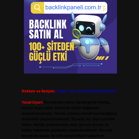
Reklam ve İletişim:
Skype: live:.cid.575569c608265c69
Yasal Uyarı:
Bu internet sitesi, herhangi bir marka,
kurum veya şahıs şirketi ile hiçbir bağlantısı
bulunmamaktadır. Sitede yalnızca kendi hazırladığımız
makaleler paylaşılmaktadır. Burada yer alan içerikler
haber niteliği taşımamakta olup, gerçek kurum ve
kişiler hakkında paylaşım yapılmamaktadır. Gerçek
kurum ve kişiler ile isim benzerlikleri tamamen