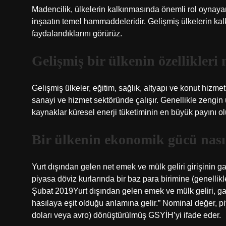
Madencilik, ülkelerin kalkınmasında önemli rol oynayan s
inşaatın temel hammaddeleridir. Gelişmiş ülkelerin kal
faydalandıklarını görürüz.
Gelişmiş bir ülkenin özellikleri 
Gelişmiş ülkeler, eğitim, sağlık, altyapı ve konut hizme
sanayi ve hizmet sektöründe çalışır. Genellikle zengin ül
kaynaklar küresel enerji tüketiminin en büyük payını ol
Bir ülkenin ekonomik gücü nası
Yurt dışından gelen net emek ve mülk geliri girişinin ga
piyasa döviz kurlarında bir baz para birimine (genelli
Şubat 2019Yurt dışından gelen emek ve mülk geliri, gayri s
hasılaya eşit olduğu anlamına gelir.” Nominal değer, p
doları veya avro) dönüştürülmüş GSYİH’yi ifade eder.