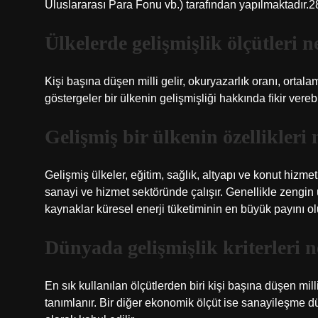
Uluslararası Para Fonu vb.) tarafından yapılmaktadır.
Ülkelerde gelişmişlik ölçütleri n
Kişi başına düşen milli gelir, okuryazarlık oranı, ortala
göstergeler bir ülkenin gelişmişliği hakkında fikir verebil
Gelişmiş bir ülkenin özellikleri 
Gelişmiş ülkeler, eğitim, sağlık, altyapı ve konut hizme
sanayi ve hizmet sektöründe çalışır. Genellikle zengin ül
kaynaklar küresel enerji tüketiminin en büyük payını ol
Dünyada gelişmişlik kriterleri n
En sık kullanılan ölçütlerden biri kişi başına düşen milli
tanımlanır. Bir diğer ekonomik ölçüt ise sanayileşme 