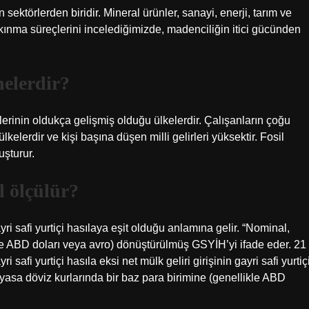
ektörlerden biridir. Mineral ürünler, sanayi, enerji, tarım ve
kınma süreçlerini incelediğimizde, madenciliğin itici gücünden
nelerdir?
tlerinin oldukça gelişmiş olduğu ülkelerdir. Çalışanların çoğu
kelerdir ve kişi başına düşen milli gelirleri yüksektir. Fosil
uşturur.
l ölçülür?
yri safi yurtiçi hasılaya eşit olduğu anlamına gelir. “Nominal,
kle ABD doları veya avro) dönüştürülmüş GSYİH’yi ifade eder. 21
afi yurtiçi hasıla eksi net mülk geliri girişinin gayri safi yurtiç
iyasa döviz kurlarında bir baz para birimine (genellikle ABD