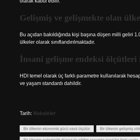
olarak kabul edilir.
Gelişmiş ve gelişmekte olan ülke
Bu açıdan bakıldığında kişi başına düşen milli geliri 1
ülkeler olarak sınıflandırılmaktadır.
İnsani gelişme endeksi ölçütleri
HDI temel olarak üç farklı parametre kullanılarak hesap
ve yaşam standardı dahildir.
Tarih:
Makaleler
Bir ülkenin ekonomik gücü nasıl ölçülür
Bir ülkenin gelişmiş old