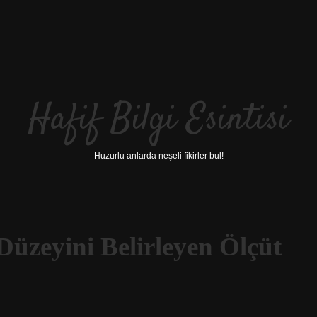
Hafif Bilgi Esintisi
Huzurlu anlarda neşeli fikirler bul!
Düzeyini Belirleyen Ölçüt