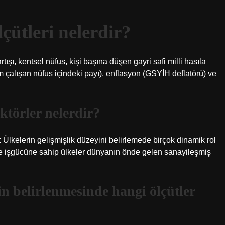
lçütleri nelerdir?
şı, kentsel nüfus, kişi başına düşen gayri safi milli hasıla
lam çalışan nüfus içindeki payı), enflasyon (GSYİH deflatörü) ve
aktörler nelerdir?
r: Ülkelerin gelişmişlik düzeyini belirlemede birçok dinamik rol
ye işgücüne sahip ülkeler dünyanın önde gelen sanayileşmiş
nin belirlenmesinde hangi ölçütler