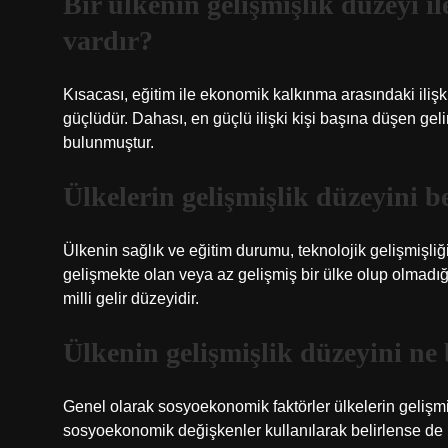
Bir ülkenin gelişmişlik düzeyi ile
vardır?
Kısacası, eğitim ile ekonomik kalkınma arasındaki ilişki
güçlüdür. Dahası, en güçlü ilişki kişi başına düşen geli
bulunmuştur.
Ülkelerin gelişmişlik düzeyini be
Ülkenin sağlık ve eğitim durumu, teknolojik gelişmişliği
gelişmekte olan veya az gelişmiş bir ülke olup olmadığı
milli gelir düzeyidir.
Ülkenin gelişmişlik düzeyini ne 
Genel olarak sosyoekonomik faktörler ülkelerin gelişmiş
sosyoekonomik değişkenler kullanılarak belirlense de ülke