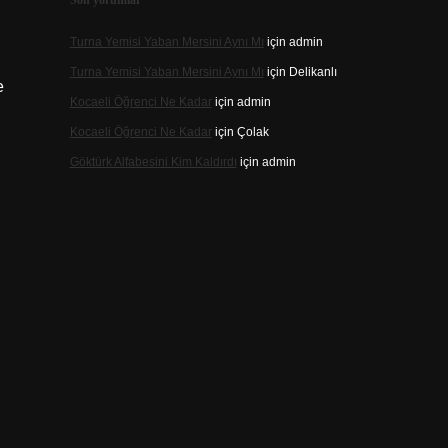
Son yorumlar
Turna Yemisi Yaban Mersini Aynı Mı
için
admin
Turna Yemisi Yaban Mersini Aynı Mı
için
Delikanlı
e
Kocaeli Öğrenci Ne Kadar
için
admin
Kocaeli Öğrenci Ne Kadar
için
Çolak
Göktürk Alfabesini Kim Kaldırdı
için
admin