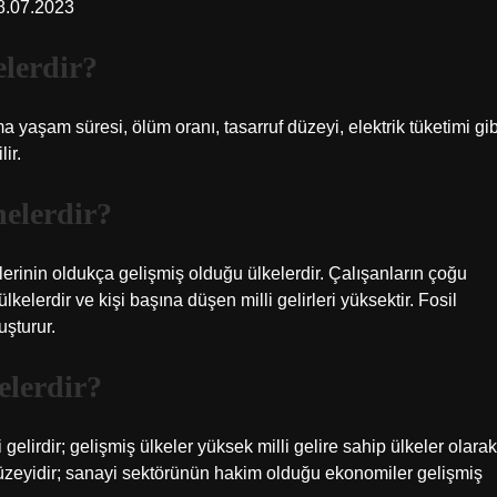
28.07.2023
elerdir?
ma yaşam süresi, ölüm oranı, tasarruf düzeyi, elektrik tüketimi gib
ir.
nelerdir?
tlerinin oldukça gelişmiş olduğu ülkelerdir. Çalışanların çoğu
kelerdir ve kişi başına düşen milli gelirleri yüksektir. Fosil
uşturur.
elerdir?
 gelirdir; gelişmiş ülkeler yüksek milli gelire sahip ülkeler olarak
düzeyidir; sanayi sektörünün hakim olduğu ekonomiler gelişmiş