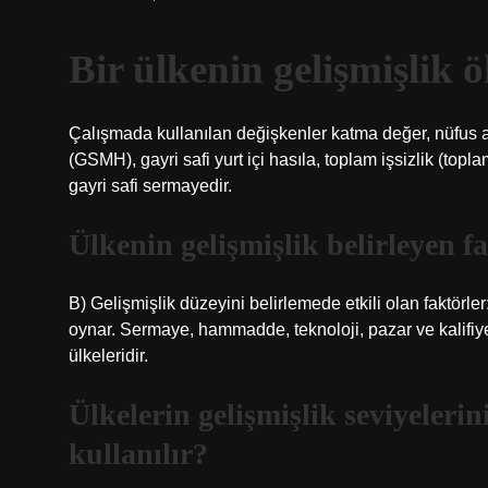
Bir ülkenin gelişmişlik ö
Çalışmada kullanılan değişkenler katma değer, nüfus artı
(GSMH), gayri safi yurt içi hasıla, toplam işsizlik (top
gayri safi sermayedir.
Ülkenin gelişmişlik belirleyen f
B) Gelişmişlik düzeyini belirlemede etkili olan faktörle
oynar. Sermaye, hammadde, teknoloji, pazar ve kalifi
ülkeleridir.
Ülkelerin gelişmişlik seviyeleri
kullanılır?