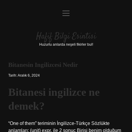
menüyü
Anasayfa
aç
Gizlilik Politikası
Hafif Bilgi Esintisi
Yasal Uyarı
Huzurlu anlarda neşeli fikirler bul!
Hakkımızda
Bitanesin Ingilizcesi Nedir
Tarih: Aralık 6, 2024
Bitanesi ingilizce ne
demek?
“One of them” teriminin İngilizce-Türkçe Sözlükte
anlamları: (unit) expr. ile 2 sonuç Birisi benim olduğum