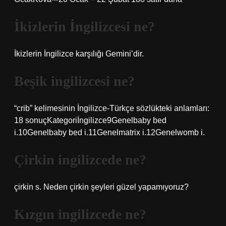
İkizlerin İngilizcesi ne?
İkizlerin İngilizce karşılığı Gemini’dir.
Beşik ingilizcesi ne?
“crib” kelimesinin İngilizce-Türkçe sözlükteki anlamları:
18 sonuçKategoriİngilizce9Genelbaby bed
i.10Genelbaby bed i.11Genelmatrix i.12Genelwomb i.
Çirkin ingilizcede ne?
çirkin s. Neden çirkin şeyleri güzel yapamıyoruz?
Kızgın ingilizcede ne?