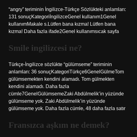
“angry” teriminin İngilizce-Türkçe Sözlükteki anlamları:
131 sonuçKategoriİngilizceGenel kullanım1Genel
kullanımMakale s.Lütfen bana kızma! Lütfen bana
kızma! Daha fazla ifade2Genel kullanımsıcak sayfa
Smile ingilizcesi ne?
Türkçe-İngilizce sözlükte “gülümseme” teriminin
anlamları: 36 sonuçKategoriTürkçe6GenelGülmeTom
gülümsemekten kendini alamadı. Tom gülmekten
kendini alamadı. Daha fazla
cümle7GenelGülümsemeZaki Abdülmelik’in yüzünde
gülümseme yok. Zaki Abdülmelik’in yüzünde
gülümseme yok. Daha fazla cümle, 48 ​​daha fazla satır
Fransızca aşkım ne demek?