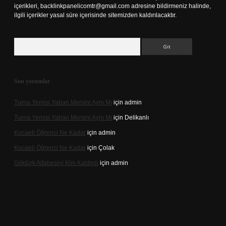
içerikleri,
backlinkpanelicomtr@gmail.com
adresine bildirmeniz halinde,
ilgili içerikler yasal süre içerisinde sitemizden kaldırılacaktır.
Arama
Son yorumlar
Turna Yemisi Yaban Mersini Aynı Mı
için
admin
Turna Yemisi Yaban Mersini Aynı Mı
için
Delikanlı
Kocaeli Öğrenci Ne Kadar
için
admin
Kocaeli Öğrenci Ne Kadar
için
Çolak
Göktürk Alfabesini Kim Kaldırdı
için
admin