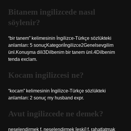
Bitanem ingilizcede nasıl
söylenir?
“bir tanem” kelimesinin İngilizce-Türkçe sözlükteki
anlamları: 5 sonuçKategoriİngilizce2Genelsevgilim
ünl.Konuşma dili3Dilbenim bir tanem ünl.4Dilbenim
tenda exclam.
Kocam ingilizcesi ne?
“kocam” kelimesinin İngilizce-Türkçe sözlükteki
anlamları: 2 sonuç my husband expr.
Avut ingilizcede ne demek?
neşelendirmek f. neşelendirmek [eski] f. rahatlatmak