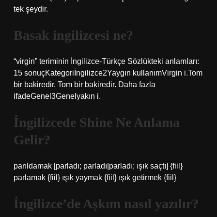
tek şeydir.
Basak ingilizcesi ne?
“virgin” teriminin İngilizce-Türkçe Sözlükteki anlamları:
15 sonuçKategoriİngilizce2Yaygın kullanımVirgin i.Tom
bir bakiredir. Tom bir bakiredir. Daha fazla
ifadeGenel3Genelyakın i.
İngilizcede Shine Ne Anlama
Gelir?
parıldamak [parladı; parladı|parladı; ışık saçtı] {fiil}
parlamak {fiil} ışık yaymak {fiil} ışık getirmek {fiil}
İngilizce’de Aşkım nasıl yazılır?