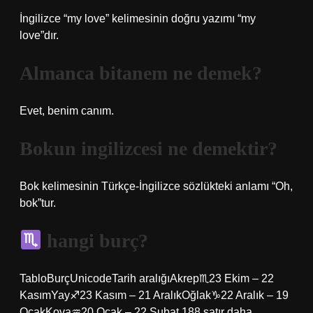
İngilizce “my love” kelimesinin doğru yazımı “my
love”dır.
Almanca bitanem ne demek?
Evet, benim canım.
Bokun ingilizcesi ne demektir?
Bok kelimesinin Türkçe-İngilizce sözlükteki anlamı “Oh,
bok”tur.
hangi burç?
TabloBurçUnicodeTarih aralığıAkrep♏︎23 Ekim – 22
KasımYay♐︎23 Kasım – 21 AralıkOğlak♑︎22 Aralık – 19
OcakKova♒︎20 Ocak – 22 Şubat 188 satır daha