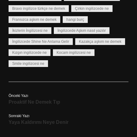
Bravo ingilizce türkçe ne demek
Çirkin ingilizcede ne
Fransızca aşkım ne demek
hangi burç
İkizlerin İngilizcesi ne
İngilizcede Aşkım nasıl yazılır
İngilizcede Shine Ne Anlama Gelir
Kazakça aşkım ne demek
Kızgın ingilizcede ne
Kocam ingilizcesi ne
Smile ingilizcesi ne
Önceki Yazı
Proaktif Ne Demek Tıp
Sonraki Yazı
Yaya Kaldırımı Neye Denir