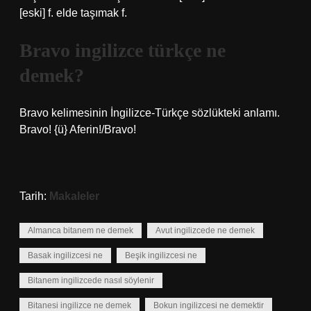
[eski] f. elde taşımak f.
Bravo ingilizce türkçe ne
demek?
Bravo kelimesinin İngilizce-Türkçe sözlükteki anlamı.
Bravo! {ü} Aferin!/Bravo!
Tarih:
Makaleler
Almanca bitanem ne demek
Avut ingilizcede ne demek
Basak ingilizcesi ne
Beşik ingilizcesi ne
Bitanem ingilizcede nasıl söylenir
Bitanesi ingilizce ne demek
Bokun ingilizcesi ne demektir