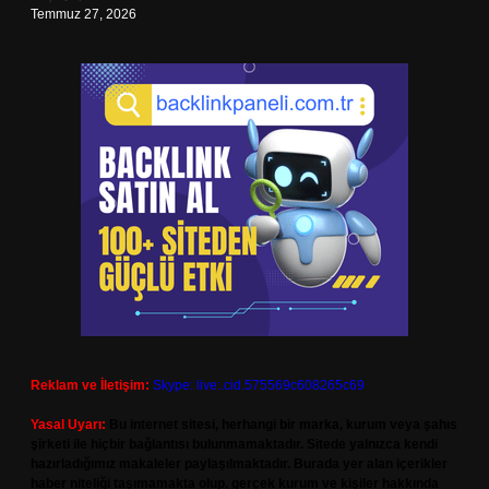
Temmuz 27, 2026
Reklam ve İletişim:
Skype: live:.cid.575569c608265c69
Yasal Uyarı:
Bu internet sitesi, herhangi bir marka, kurum veya şahıs
şirketi ile hiçbir bağlantısı bulunmamaktadır. Sitede yalnızca kendi
hazırladığımız makaleler paylaşılmaktadır. Burada yer alan içerikler
haber niteliği taşımamakta olup, gerçek kurum ve kişiler hakkında