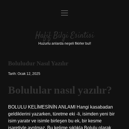
menüyü
Anasayfa
aç
Gizlilik Politikası
Hafif Bilgi Esintisi
Yasal Uyarı
Huzurlu anlarda neşeli fikirler bul!
Hakkımızda
Boluludur Nasıl Yazılır
Tarih: Ocak 12, 2025
Bolulular nasıl yazılır?
BOLULU KELİMESİNİN ANLAMI Hangi kasabadan
geldiklerini yazarken, türetme eki -li, isimden yeni bir
isim yaratır ve isimle birleşen bu ek, bir kesme
işaretiyle ayrılmaz. Bu kelime sıklıkla Bolulu olarak