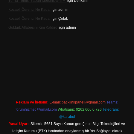
Turna Yemisi Yaban Mersini Aynı Mı
için
Delikanlı
Kocaeli Öğrenci Ne Kadar
için
admin
Kocaeli Öğrenci Ne Kadar
için
Çolak
Göktürk Alfabesini Kim Kaldırdı
için
admin
r giriş
Reklam ve İletişim:
E-mail:
backlinkpaneli@gmail.com
Teams:
forumhizmeti@gmail.com
Whatsapp: 0262 606 0 726
Telegram:
@karabul
Yasal Uyarı:
Sitemiz, 5651 Sayılı Kanun gereğince Bilgi Teknolojileri ve
İletişim Kurumu (BTK) tarafından onaylanmış bir Yer Sağlayıcı olarak