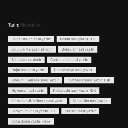
Tarih:
Makaleler
Bolge isimleri nasıl yazılır
Bolulu nasıl yazılır TDK
Bolulular Karadenizli midir
Bolulular nasıl yazılır
Bolululara ne denir
Cankurtaran nasıl yazılır
Doğu batı nasıl yazılır
Dolmabahçe nasıl yazılır
Giresunlu kelimesi nasıl yazılır
Günbegün nasıl yazılır TDK
Hiçkimse nasıl yazılır
Kalburustu nasıl yazılır TDK
Karmakarisik kelimesi nasıl yazılır
Mersinliler nasıl yazılır
Sarayburnu nasıl yazılır TDK
Sucüstü nasıl yazılır
Yolka doğru yazılısı nedir