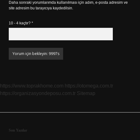
Daha sonraki yorumlarımda kullanılması için adım, e-posta adresim ve
site adresim bu tarayıcıya kaydedilsin.
10 - 4 kaçtır?
*
https://www.toprakhome.com
https://otomega.com.tr
https://organizasyondeposu.com.tr
Sitemap
Sidebar
Son Yazılar