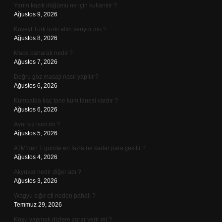
Yarım kazık düğümü ne için kullanılır ?
Ağustos 9, 2026
Kuveyt Türk fiziki altın veriyor mu ?
Ağustos 8, 2026
Mace baharatı nedir ?
Ağustos 7, 2026
Doğru göz masajı nasıl yapılır ?
Ağustos 6, 2026
Kumsalda kaç tane kum tanesi vardır ?
Ağustos 6, 2026
Avni kız ismi mi ?
Ağustos 5, 2026
ATM’den 1 günde en fazla ne kadar para çekilir ?
Ağustos 4, 2026
Akyuvar nedir diğer adı ?
Ağustos 3, 2026
Wagyu sığır eti neden pahalı ?
Temmuz 29, 2026
Koşu yapmak dizlere zarar verir mi ?