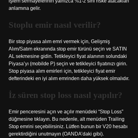
işlem sermayelerinin yalnızca %1-2’sini riske atacakları
anlamına gelir.
Stoplu emir nasıl verilir?
Bir stop piyasa alım emri vermek için, Gelişmiş
Alım/Satım ekranında stop emir türünü seçin ve SATIN
AL sekmesine gidin. Tetikleyici fiyat alanının solundaki
Piyasa’yı (mobilde P) seçin ve tetikleyici fiyatınızı girin.
Stop piyasa alım emirleri için, tetikleyici fiyat emir
defterindeki en iyi alım emrinden daha yüksek olmalıdır.
İz süren stop loss nasıl yapılır?
Emir penceresini açın ve açılır menüdeki “Stop Loss”
düğmesine tıklayın. Bu nedenle, alt menüden Trailing
Stop emrini seçebilirsiniz. Lütfen bunun bir V20 hesabı
gerektirdiğini unutmayın (OANDA’daki gibi).