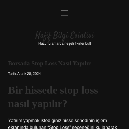
menüyü
Anasayfa
aç
Gizlilik Politikası
Hafif Bilgi Esintisi
Yasal Uyarı
Huzurlu anlarda neşeli fikirler bul!
Hakkımızda
Borsada Stop Loss Nasıl Yapılır
Tarih: Aralık 28, 2024
Bir hissede stop loss
nasıl yapılır?
Yatırım yapmak istediğiniz hisse senedinin işlem
ekranında bulunan “Stop Loss” seçeneğini kullanarak