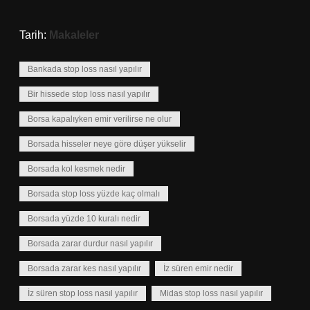
Tarih:
Makaleler
Bankada stop loss nasıl yapılır
Bir hissede stop loss nasıl yapılır
Borsa kapalıyken emir verilirse ne olur
Borsada hisseler neye göre düşer yükselir
Borsada kol kesmek nedir
Borsada stop loss yüzde kaç olmalı
Borsada yüzde 10 kuralı nedir
Borsada zarar durdur nasıl yapılır
Borsada zarar kes nasıl yapılır
İz süren emir nedir
İz süren stop loss nasıl yapılır
Midas stop loss nasıl yapılır