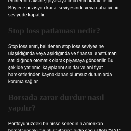
emirlerinin aksine) piyasaya limit emri olarak iletilir.
Böylece pozisyon kar al seviyesinde veya daha iyi bir
seviyede kapatılır.
Stop loss patlaması nedir?
Stop loss emri, belirlenen stop loss seviyesine
ulaşıldığında veya aşıldığında ve finansal enstrüman
satıldığında otomatik olarak piyasaya gönderilir. Bu
şekilde yatırımcı kayıplarını sınırlar ve ani fiyat
hareketlerinden kaynaklanan olumsuz durumlarda
koruma sağlar.
Borsada zarar durdur nasıl
yapılır?
Portföyünüzdeki bir hisse senedinin Amerikan
borsalarındaki ayrıntı sayfasına gidip sağ üstteki “SAT”