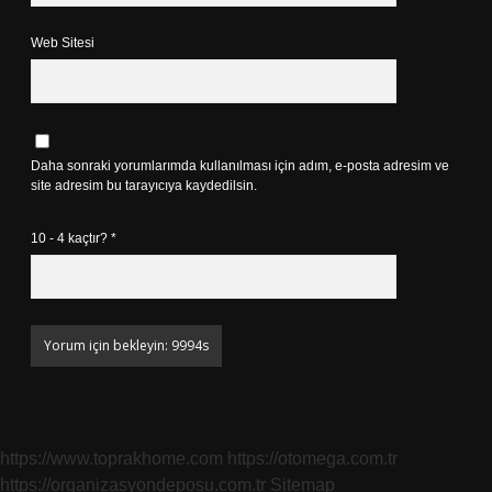
Web Sitesi
Daha sonraki yorumlarımda kullanılması için adım, e-posta adresim ve
site adresim bu tarayıcıya kaydedilsin.
10 - 4 kaçtır?
*
https://www.toprakhome.com
https://otomega.com.tr
https://organizasyondeposu.com.tr
Sitemap