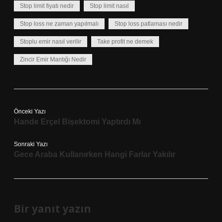
Stop limit fiyatı nedir
Stop limit nasıl
Stop loss ne zaman yapılmalı
Stop loss patlaması nedir
Stoplu emir nasıl verilir
Take profit ne demek
Zincir Emir Mantığı Nedir
Önceki Yazı
Hande Erçel Bişektomi Yaptırdı Mı
Sonraki Yazı
Gece Araba Kullanırken Hangi Farlar Yakılır
Bir yanıt yazın