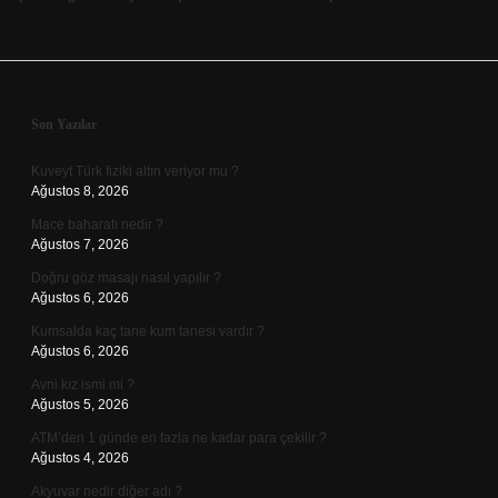
Sidebar
Son Yazılar
Kuveyt Türk fiziki altın veriyor mu ?
Ağustos 8, 2026
Mace baharatı nedir ?
Ağustos 7, 2026
Doğru göz masajı nasıl yapılır ?
Ağustos 6, 2026
Kumsalda kaç tane kum tanesi vardır ?
Ağustos 6, 2026
Avni kız ismi mi ?
Ağustos 5, 2026
ATM’den 1 günde en fazla ne kadar para çekilir ?
Ağustos 4, 2026
Akyuvar nedir diğer adı ?