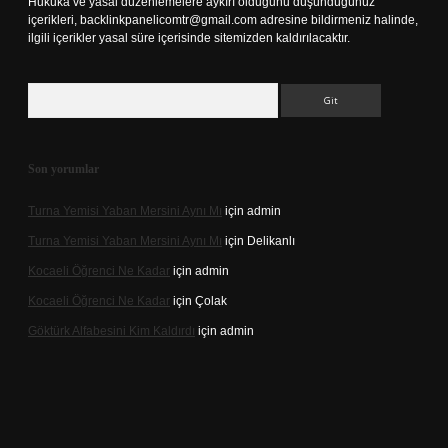
Hukuka ve yasal düzenlemelere aykırı olduğunu düşündüğünüz
içerikleri,
backlinkpanelicomtr@gmail.com
adresine bildirmeniz halinde,
ilgili içerikler yasal süre içerisinde sitemizden kaldırılacaktır.
Arama
Son yorumlar
Turna Yemisi Yaban Mersini Aynı Mı
için
admin
Turna Yemisi Yaban Mersini Aynı Mı
için
Delikanlı
Kocaeli Öğrenci Ne Kadar
için
admin
Kocaeli Öğrenci Ne Kadar
için
Çolak
Göktürk Alfabesini Kim Kaldırdı
için
admin