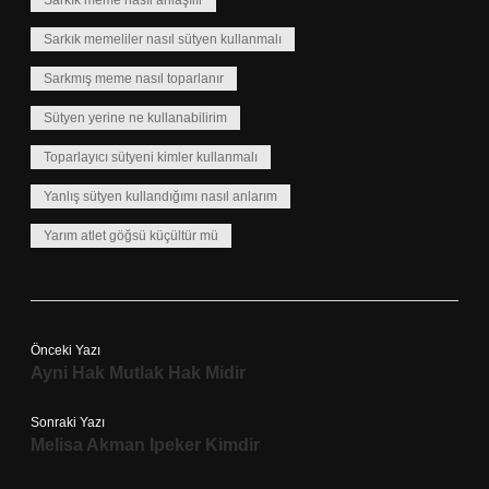
Sarkık meme nasıl anlaşılır
Sarkık memeliler nasıl sütyen kullanmalı
Sarkmış meme nasıl toparlanır
Sütyen yerine ne kullanabilirim
Toparlayıcı sütyeni kimler kullanmalı
Yanlış sütyen kullandığımı nasıl anlarım
Yarım atlet göğsü küçültür mü
Önceki Yazı
Ayni Hak Mutlak Hak Midir
Sonraki Yazı
Melisa Akman Ipeker Kimdir