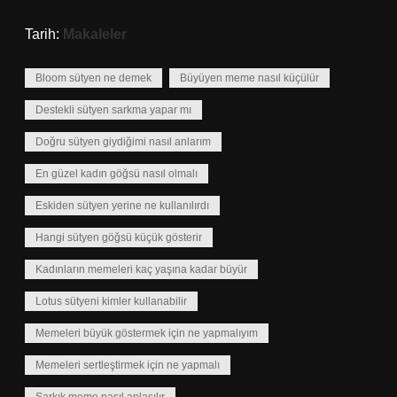
Tarih:
Makaleler
Bloom sütyen ne demek
Büyüyen meme nasıl küçülür
Destekli sütyen sarkma yapar mı
Doğru sütyen giydiğimi nasıl anlarım
En güzel kadın göğsü nasıl olmalı
Eskiden sütyen yerine ne kullanılırdı
Hangi sütyen göğsü küçük gösterir
Kadınların memeleri kaç yaşına kadar büyür
Lotus sütyeni kimler kullanabilir
Memeleri büyük göstermek için ne yapmalıyım
Memeleri sertleştirmek için ne yapmalı