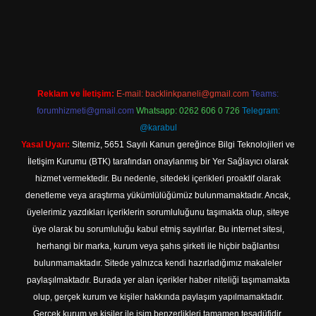
 giriş
Reklam ve İletişim:
E-mail:
backlinkpaneli@gmail.com
Teams:
forumhizmeti@gmail.com
Whatsapp: 0262 606 0 726
Telegram:
@karabul
Yasal Uyarı:
Sitemiz, 5651 Sayılı Kanun gereğince Bilgi Teknolojileri ve
İletişim Kurumu (BTK) tarafından onaylanmış bir Yer Sağlayıcı olarak
hizmet vermektedir. Bu nedenle, sitedeki içerikleri proaktif olarak
denetleme veya araştırma yükümlülüğümüz bulunmamaktadır. Ancak,
üyelerimiz yazdıkları içeriklerin sorumluluğunu taşımakta olup, siteye
üye olarak bu sorumluluğu kabul etmiş sayılırlar. Bu internet sitesi,
herhangi bir marka, kurum veya şahıs şirketi ile hiçbir bağlantısı
bulunmamaktadır. Sitede yalnızca kendi hazırladığımız makaleler
paylaşılmaktadır. Burada yer alan içerikler haber niteliği taşımamakta
olup, gerçek kurum ve kişiler hakkında paylaşım yapılmamaktadır.
Gerçek kurum ve kişiler ile isim benzerlikleri tamamen tesadüfidir.