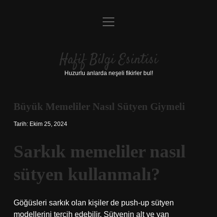
menüyü
Anasayfa
aç
Gizlilik Politikası
Hafif Bilgi Esintisi
Yasal Uyarı
Huzurlu anlarda neşeli fikirler bul!
Hakkımızda
Büyük Memeliler Nasıl Sütyen Giymeli
Tarih: Ekim 25, 2024
Sarkık memeliler nasıl
sütyen kullanmalı?
Göğüsleri sarkık olan kişiler de push-up sütyen
modellerini tercih edebilir. Sütyenin alt ve yan