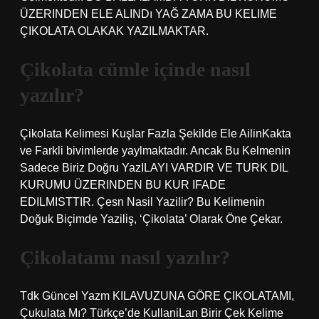
ÜZERINDEN ELE ALINDı YAĞ ZAMA BU KELIME
ÇIKOLATA OLAKAK YAZILMAKTAR.
Çikolata cümle içinde nasıl
yazılır?
Çikolata Kelimesi Kuşlar Fazla Şekilde Ele AilinKakta
ve Farkli bivimlerde yaylmaktadır. Ancak Bu Kelmenin
Sadece Biriz Doğru YazILAYI VARDIR VE TURK DIL
KURUMU ÜZERINDEN BU KUR IFADE
EDILMISTTIR. Çesn Nasil Yazilir? Bu Kelimenin
Doğuk Biçimde Yaziliş, ‘Çikolata’ Olarak Öne Çekar.
Çikolatamı nasıl yazılır?
Tdk Güncel Yazm KILAVUZUNA GÖRE ÇIKOLATAMI,
Çukulata Mı? Türkçe’de KullaniLan Birir Çek Kelime