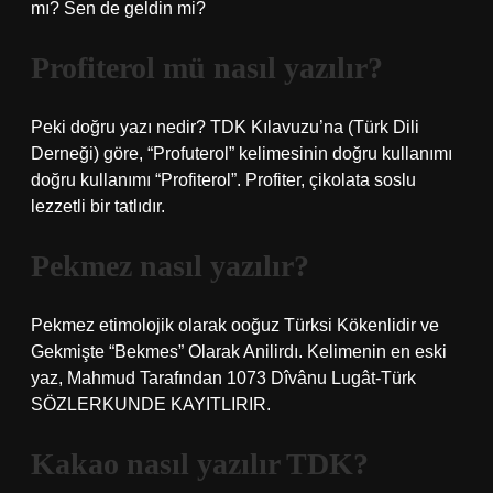
mı? Sen de geldin mi?
Profiterol mü nasıl yazılır?
Peki doğru yazı nedir? TDK Kılavuzu’na (Türk Dili
Derneği) göre, “Profuterol” kelimesinin doğru kullanımı
doğru kullanımı “Profiterol”. Profiter, çikolata soslu
lezzetli bir tatlıdır.
Pekmez nasıl yazılır?
Pekmez etimolojik olarak ooğuz Türksi Kökenlidir ve
Gekmişte “Bekmes” Olarak Anilirdı. Kelimenin en eski
yaz, Mahmud Tarafından 1073 Dîvânu Lugât-Türk
SÖZLERKUNDE KAYITLIRIR.
Kakao nasıl yazılır TDK?