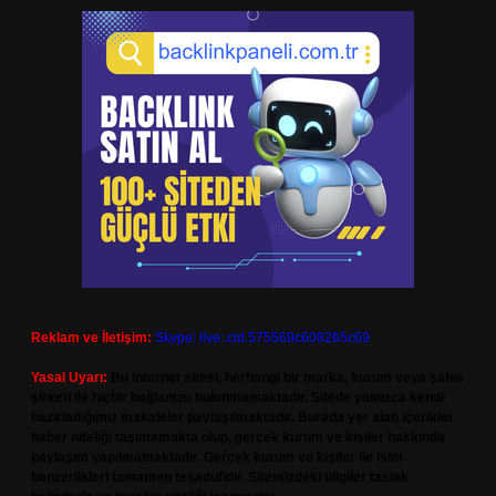
Reklam ve İletişim:
Skype: live:.cid.575569c608265c69
Yasal Uyarı:
Bu internet sitesi, herhangi bir marka, kurum veya şahıs
şirketi ile hiçbir bağlantısı bulunmamaktadır. Sitede yalnızca kendi
hazırladığımız makaleler paylaşılmaktadır. Burada yer alan içerikler
haber niteliği taşımamakta olup, gerçek kurum ve kişiler hakkında
paylaşım yapılmamaktadır. Gerçek kurum ve kişiler ile isim
benzerlikleri tamamen tesadüfidir. Sitemizdeki bilgiler taslak