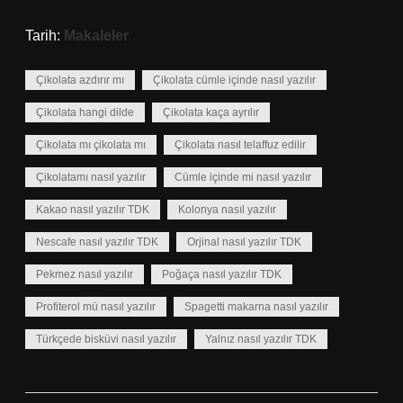
Tarih:
Makaleler
Çikolata azdırır mı
Çikolata cümle içinde nasıl yazılır
Çikolata hangi dilde
Çikolata kaça ayrılır
Çikolata mı çikolata mı
Çikolata nasıl telaffuz edilir
Çikolatamı nasıl yazılır
Cümle içinde mi nasıl yazılır
Kakao nasıl yazılır TDK
Kolonya nasıl yazılır
Nescafe nasıl yazılır TDK
Orjinal nasıl yazılır TDK
Pekmez nasıl yazılır
Poğaça nasıl yazılır TDK
Profiterol mü nasıl yazılır
Spagetti makarna nasıl yazılır
Türkçede bisküvi nasıl yazılır
Yalnız nasıl yazılır TDK