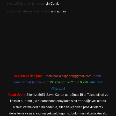
Kocaeli Öğrenci Ne Kadar
için
Çolak
Göktürk Alfabesini Kim Kaldırdı
için
admin
r giriş
Reklam ve İletişim:
E-mail:
backlinkpaneli@gmail.com
Teams:
forumhizmeti@gmail.com
Whatsapp: 0262 606 0 726
Telegram:
@karabul
Yasal Uyarı:
Sitemiz, 5651 Sayılı Kanun gereğince Bilgi Teknolojileri ve
İletişim Kurumu (BTK) tarafından onaylanmış bir Yer Sağlayıcı olarak
hizmet vermektedir. Bu nedenle, sitedeki içerikleri proaktif olarak
denetleme veya araştırma yükümlülüğümüz bulunmamaktadır. Ancak,