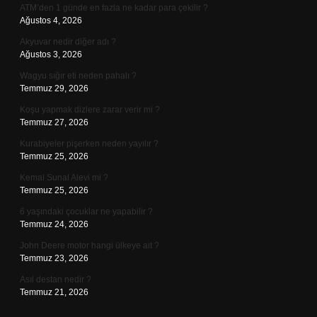
ATM’den 1 günde en fazla ne kadar para çekilir ?
Ağustos 4, 2026
Akyuvar nedir diğer adı ?
Ağustos 3, 2026
Wagyu sığır eti neden pahalı ?
Temmuz 29, 2026
Koşu yapmak dizlere zarar verir mi ?
Temmuz 27, 2026
Kurabiyeler pişerken neden yayılır ?
Temmuz 25, 2026
Kemal Sunal Alevi mi ?
Temmuz 25, 2026
6 yaşındaki çocuklar ne yapabilir ?
Temmuz 24, 2026
John Deere motor hangi ülkeye ait ?
Temmuz 23, 2026
Asıl destan nedir ?
Temmuz 21, 2026