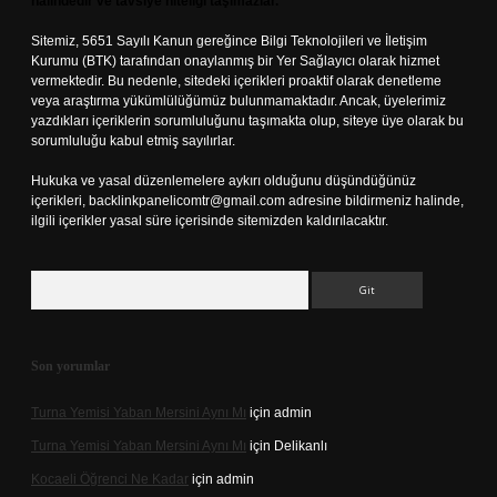
halindedir ve tavsiye niteliği taşımazlar.
Sitemiz, 5651 Sayılı Kanun gereğince Bilgi Teknolojileri ve İletişim
Kurumu (BTK) tarafından onaylanmış bir Yer Sağlayıcı olarak hizmet
vermektedir. Bu nedenle, sitedeki içerikleri proaktif olarak denetleme
veya araştırma yükümlülüğümüz bulunmamaktadır. Ancak, üyelerimiz
yazdıkları içeriklerin sorumluluğunu taşımakta olup, siteye üye olarak bu
sorumluluğu kabul etmiş sayılırlar.
Hukuka ve yasal düzenlemelere aykırı olduğunu düşündüğünüz
içerikleri,
backlinkpanelicomtr@gmail.com
adresine bildirmeniz halinde,
ilgili içerikler yasal süre içerisinde sitemizden kaldırılacaktır.
Arama
Son yorumlar
Turna Yemisi Yaban Mersini Aynı Mı
için
admin
Turna Yemisi Yaban Mersini Aynı Mı
için
Delikanlı
Kocaeli Öğrenci Ne Kadar
için
admin