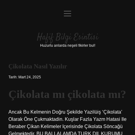
menüyü
Anasayfa
aç
Gizlilik Politikası
Hafif Bilgi Esintisi
Yasal Uyarı
Huzurlu anlarda neşeli fikirler bul!
Hakkımızda
Çikolata Nasıl Yazılır
Tarih: Mart 24, 2025
Çikolata mı çikolata mı?
Ancak Bu Kelmenin Doğru Şekilde Yazilüiş ‘Çikolata’
Olarak Öne Çukmaktadin. Kuşlar Fazla Yazm Hatasi Ile
Beraber Çikan Kelimeler Içerisinde Çikolata Söncağü
Gelmektedir. BU BALLALAMDA TURK DIL KURUMU