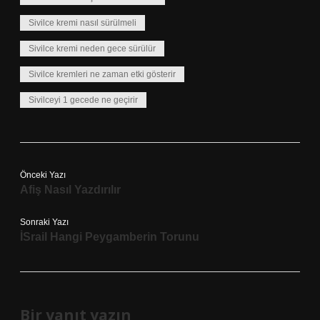
Sivilce kremi nasıl sürülmeli
Sivilce kremi neden gece sürülür
Sivilce kremleri ne zaman etki gösterir
Sivilceyi 1 gecede ne geçirir
Önceki Yazı
Afiş Nasıl Yazdırılır
Sonraki Yazı
İSrail Hangi Peygamberin Torunu
Bir yanıt yazın