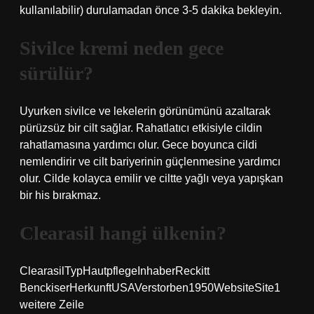
kullanılabilir) durulamadan önce 3-5 dakika bekleyin.
Sivilce kremi neden gece
sürülür?
Uyurken sivilce ve lekelerin görünümünü azaltarak
pürüzsüz bir cilt sağlar. Rahatlatıcı etkisiyle cildin
rahatlamasına yardımcı olur. Gece boyunca cildi
nemlendirir ve cilt bariyerinin güçlenmesine yardımcı
olur. Cilde kolayca emilir ve ciltte yağlı veya yapışkan
bir his bırakmaz.
Clearasil hangi ülkenin?
ClearasilTypHautpflegeInhaberReckitt
BenckiserHerkunftUSAVerstorben1950WebsiteSite1
weitere Zeile