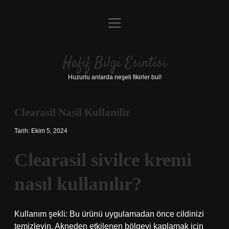
menüyü
Anasayfa
aç
Gizlilik Politikası
Hafif Bilgi Esintisi
Yasal Uyarı
Huzurlu anlarda neşeli fikirler bul!
Hakkımızda
Clearasil Nasil Kullanilir
Tarih: Ekim 5, 2024
Clearasil sivilce kremi
nasıl kullanılır?
Kullanım şekli: Bu ürünü uygulamadan önce cildinizi
temizleyin. Akneden etkilenen bölgeyi kaplamak için