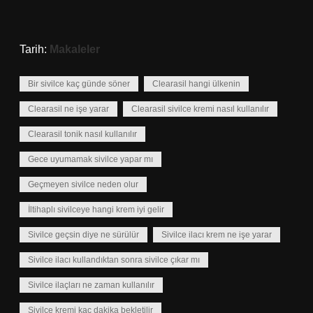
Tarih:
Makaleler
Bir sivilce kaç günde söner
Clearasil hangi ülkenin
Clearasil ne işe yarar
Clearasil sivilce kremi nasıl kullanılır
Clearasil tonik nasıl kullanılır
Gece uyumamak sivilce yapar mı
Geçmeyen sivilce neden olur
İltihaplı sivilceye hangi krem iyi gelir
Sivilce geçsin diye ne sürülür
Sivilce ilacı krem ne işe yarar
Sivilce ilacı kullandıktan sonra sivilce çıkar mı
Sivilce ilaçları ne zaman kullanılır
Sivilce kremi kaç dakika bekletilir