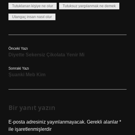
Tutuklanan kişiye ne olur
Tutuksuz yargılanmak ne demek
Utangaç insan nasıl olur
Önceki Yazı
Diyette Sekersiz Çikolata Yenir Mi
Sonraki Yazı
Şuanki Meb Kim
Bir yanıt yazın
E-posta adresiniz yayınlanmayacak.
Gerekli alanlar
*
ile işaretlenmişlerdir