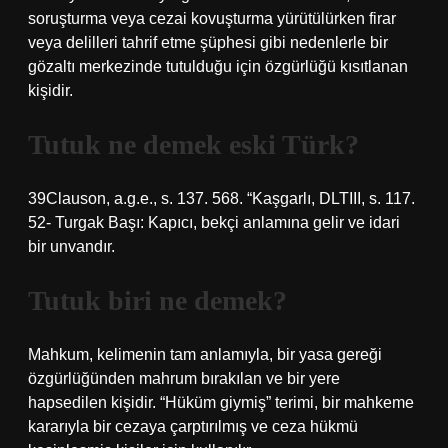
soruşturma veya cezai kovuşturma yürütülürken firar
veya delilleri tahrif etme şüphesi gibi nedenlerle bir
gözaltı merkezinde tutulduğu için özgürlüğü kısıtlanan
kişidir.
Tutuk ne demek eski Türk?
39Clauson, a.g.e., s. 137. 568. “Kaşgarlı, DLTIII, s. 117.
52- Turgak Başı: Kapıcı, bekçi anlamına gelir ve idari
bir unvandır.
Tutuk biri ne demek?
Mahkum, kelimenin tam anlamıyla, bir yasa gereği
özgürlüğünden mahrum bırakılan ve bir yere
hapsedilen kişidir. “Hüküm giymiş” terimi, bir mahkeme
kararıyla bir cezaya çarptırılmış ve ceza hükmü