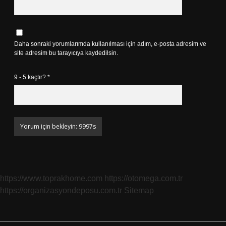
Daha sonraki yorumlarımda kullanılması için adım, e-posta adresim ve
site adresim bu tarayıcıya kaydedilsin.
9 - 5 kaçtır?
*
https://www.toprakhome.com
https://otomega.com.tr
https://organizasyondeposu.com.tr
Sitemap