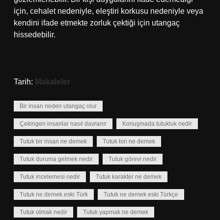
için, cehalet nedeniyle, eleştiri korkusu nedeniyle veya
kendini ifade etmekte zorluk çektiği için utangaç
hissedebilir.
Tarih:
Makaleler
Bir insan neden utangaç olur
Çekingen insanlar nasıl davranır
Konuşmada tutukluk nedir
Tutuk bir insan ne demek
Tutuk biri ne demek
Tutuk duruma gelmek nedir
Tutuk görevi nedir
Tutuk incelemesi nedir
Tutuk karakter ne demek
Tutuk ne demek eski Türk
Tutuk ne demek eski Türkçe
Tutuk olmak nedir
Tutuk yapmak ne demek