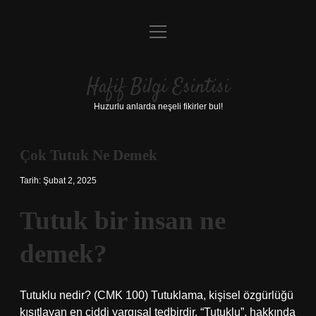
menüyü
Anasayfa
aç
Gizlilik Politikası
Hafif Bilgi Esintisi
Yasal Uyarı
Huzurlu anlarda neşeli fikirler bul!
Hakkımızda
Çok Tutuk Ne Demek
Tarih: Şubat 2, 2025
Tutuk bir insan ne
demek?
Tutuklu nedir? (CMK 100) Tutuklama, kişisel özgürlüğü
kısıtlayan en ciddi yargısal tedbirdir. “Tutuklu”, hakkında