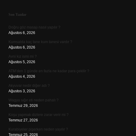
Sidebar
Son Yazılar
Doğru göz masajı nasıl yapılır ?
Ağustos 6, 2026
Kumsalda kaç tane kum tanesi vardır ?
Ağustos 6, 2026
Avni kız ismi mi ?
Ağustos 5, 2026
ATM’den 1 günde en fazla ne kadar para çekilir ?
Ağustos 4, 2026
Akyuvar nedir diğer adı ?
Ağustos 3, 2026
Wagyu sığır eti neden pahalı ?
Temmuz 29, 2026
Koşu yapmak dizlere zarar verir mi ?
Temmuz 27, 2026
Kurabiyeler pişerken neden yayılır ?
Temmuz 25, 2026