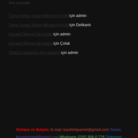
Son yorumlar
Turna Yemisi Yaban Mersini Aynı Mı
için
admin
Turna Yemisi Yaban Mersini Aynı Mı
için
Delikanlı
Kocaeli Öğrenci Ne Kadar
için
admin
Kocaeli Öğrenci Ne Kadar
için
Çolak
Göktürk Alfabesini Kim Kaldırdı
için
admin
 giriş
Reklam ve İletişim:
E-mail:
backlinkpaneli@gmail.com
Teams:
forumhizmeti@gmail.com
Whatsapp: 0262 606 0 726
Telegram: