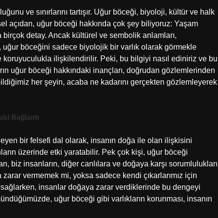
uğunu ve sınırlarını tartışır. Uğur böceği, biyoloji, kültür ve halk
limsel açıdan, uğur böceği hakkında çok şey biliyoruz: Yaşam
 birçok detay. Ancak kültürel ve sembolik anlamları,
, uğur böceğini sadece biyolojik bir varlık olarak görmekle
oruyuculukla ilişkilendirilir. Peki, bu bilgiyi nasıl ediniriz ve bu
arın uğur böceği hakkındaki inançları, doğrudan gözlemlerinden
bildiğimiz her şeyin, acaba ne kadarını gerçekten gözlemleyerek
aki Bağlantı
eleyen bir felsefi dal olarak, insanın doğa ile olan ilişkisini
arın üzerinde etki yaratabilir. Pek çok kişi, uğur böceği
, biz insanların, diğer canlılara ve doğaya karşı sorumlulukları
 zarar vermemek mi, yoksa sadece kendi çıkarlarımız için
 sağlarken, insanlar doğaya zarar verdiklerinde bu dengeyi
ündüğümüzde, uğur böceği gibi varlıkların korunması, insanın