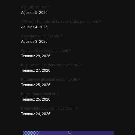
Avni kız ismi mi ?
Ağustos 5, 2026
ATM’den 1 günde en fazla ne kadar para çekilir ?
Ağustos 4, 2026
Akyuvar nedir diğer adı ?
Ağustos 3, 2026
Wagyu sığır eti neden pahalı ?
Temmuz 29, 2026
Koşu yapmak dizlere zarar verir mi ?
Temmuz 27, 2026
Kurabiyeler pişerken neden yayılır ?
Temmuz 25, 2026
Kemal Sunal Alevi mi ?
Temmuz 25, 2026
6 yaşındaki çocuklar ne yapabilir ?
Temmuz 24, 2026