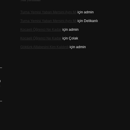
Son yorumlar
Turna Yemisi Yaban Mersini Aynı Mı
için
admin
Turna Yemisi Yaban Mersini Aynı Mı
için
Delikanlı
Kocaeli Öğrenci Ne Kadar
için
admin
Kocaeli Öğrenci Ne Kadar
için
Çolak
Göktürk Alfabesini Kim Kaldırdı
için
admin
ı
?