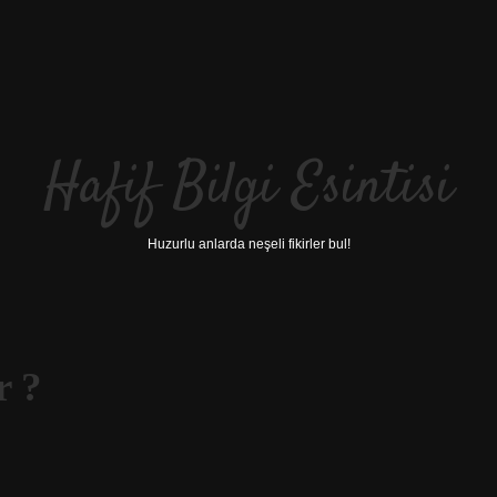
Hafif Bilgi Esintisi
Huzurlu anlarda neşeli fikirler bul!
r ?