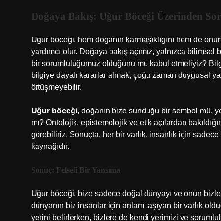
Doğaya Bakış: Uğur Böceği Üzerinden So
Uğur böceği, hem doğanın karmaşıklığını hem de onun
yardımcı olur. Doğaya bakış açımız, yalnızca bilimsel bi
bir sorumluluğumuz olduğunu mu kabul etmeliyiz? Bilgi
bilgiye dayalı kararlar almak, çoğu zaman duygusal y
örtüşmeyebilir.
Uğur böceği
, doğanın bize sunduğu bir sembol mü, yo
mı? Ontolojik, epistemolojik ve etik açılardan bakıldı
görebiliriz. Sonuçta, her bir varlık, insanlık için sadece
kaynağıdır.
Sonuç: Felsefi Bir Yansıma
Uğur böceği, bize sadece doğal dünyayı ve onun bizl
dünyanın biz insanlar için anlam taşıyan bir varlık ol
yerini belirlerken, bizlere de kendi yerimizi ve soruml