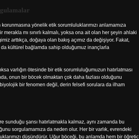
rgulamalar
 korunmasına yönelik etik sorumluluklarımızı anlamamıza
r merakla mı sınırlı kalmalı, yoksa ona ait olan her şeyin ahlaki
miz arttıkça, doğaya olan bakış açımız da değişiyor. Fakat,
a da kültürel bağlamda sahip olduğumuz inançlarla
ksa varlığın ötesinde bir etik sorumluluğumuzun hatırlatması
ğında, onun bir böcek olmaktan çok daha fazlası olduğunu
 biyolojik bir fenomen değil, derin felsefi sorulara da ilham
ere sunduğu şansı hatırlatmakla kalmaz, aynı zamanda bu
duğunu sorgulamamıza da neden olur. Her bir varlık, evrendeki
uluklarımızı düşündürür. Uğur böceği, bu anlamda hem bir öğretic