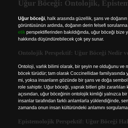
Uğur Böceği: Ontolojik, Epistem
Uğur böceği
, halk arasında güzellik, şans ve doğanı
görüntüsünün ardında, doğanın derin felsefi sorularına 
etik
perspektiflerinden bakıldığında, uğur böceği bize yal
hakkında düşündürebilecek çok şey sunar.
Ontolojik Perspektif: Uğur Böceği Nedir 
Ontoloji, varlık bilimi olarak, bir şeyin ne olduğunu v
böcek türüdür; tam olarak Coccinellidae familyasında yer
mi, yoksa insanların gözünde bir şans ve doğa sembolü
role sahiptir. Uğur böceği, yaprak bitleri gibi zararlıla
açısından, uğur böceğinin ontolojik kimliği yalnızca bir e
insanlar tarafından farklı anlamlarla yüklendiğinde, se
zamanda onun insan kültüründeki anlamını sorgulamak
Epistemolojik Perspektif: Uğur Böceği Ha