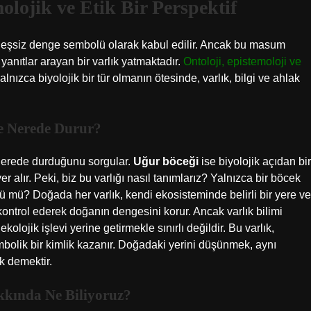
olojik ve Etik Bir Perspektif
n eşsiz denge sembolü olarak kabul edilir. Ancak bu masum
yanıtlar arayan bir varlık yatmaktadır.
Ontoloji, epistemoloji ve
nızca biyolojik bir tür olmanın ötesinde, varlık, bilgi ve ahlak
ve Nerede Durur?
e nerede durduğunu sorgular.
Uğur böceği
ise biyolojik açıdan bir
 alır. Peki, biz bu varlığı nasıl tanımlarız? Yalnızca bir böcek
 mü? Doğada her varlık, kendi ekosisteminde belirli bir yere ve
rı kontrol ederek doğanın dengesini korur. Ancak varlık bilimi
kolojik işlevi yerine getirmekle sınırlı değildir. Bu varlık,
mbolik bir kimlik kazanır. Doğadaki yerini düşünmek, aynı
 demektir.
kkında Ne Biliyoruz?