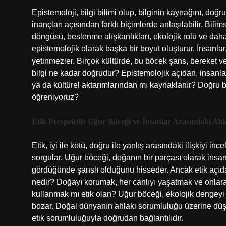
Epistemoloji, bilgi bilimi olup, bilginin kaynağını, doğrul
inançları açısından farklı biçimlerde anlaşılabilir. Bi
döngüsü, beslenme alışkanlıkları, ekolojik rolü ve daha
epistemolojik olarak başka bir boyut oluşturur. İnsanlar
yetinmezler. Birçok kültürde, bu böcek şans, bereket ve k
bilgi ne kadar doğrudur? Epistemolojik açıdan, insanl
ya da kültürel aktarımlarından mı kaynaklanır? Doğru 
öğreniyoruz?
Etik Perspektif: Uğur Böceği ve İnsanlar Arasındaki Ahl
Etik, iyi ile kötü, doğru ile yanlış arasındaki ilişkiyi inc
sorgular. Uğur böceği, doğanın bir parçası olarak insanl
gördüğünde şanslı olduğunu hisseder. Ancak etik açıdan
nedir? Doğayı korumak, her canlıyı yaşatmak ve onlara
kullanmak mı etik olan? Uğur böceği, ekolojik dengeyi
bozar. Doğal dünyanın ahlaki sorumluluğu üzerine düş
etik sorumluluğuyla doğrudan bağlantılıdır.