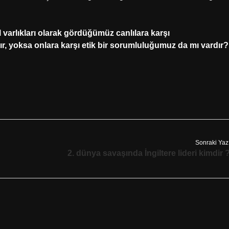
 varlıkları olarak gördüğümüz canlılara karşı
ır, yoksa onlara karşı etik bir sorumluluğumuz da mı vardır?
Sonraki Yaz
2. dünya savaşında İngiltere lideri kimdir 