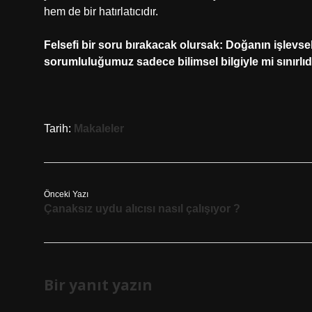
hem de bir hatırlatıcıdır.
Felsefi bir soru bırakacak olursak: Doğanın işlevsel
sorumluluğumuz sadece bilimsel bilgiyle mi sınırlıd
Tarih:
Makaleler
Önceki Yazı
Çanaksız uydu alıcısı nasıl çalışıyor ?
Bir yanıt yazın