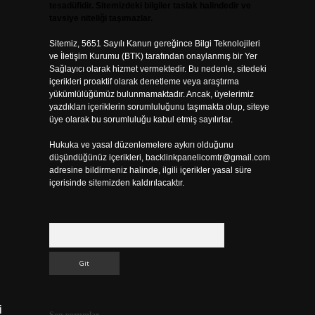
tesadüfidir. Sitemizdeki bilgiler taslak halindedir ve
tavsiye niteliği taşımazlar.
Sitemiz, 5651 Sayılı Kanun gereğince Bilgi Teknolojileri
ve İletişim Kurumu (BTK) tarafından onaylanmış bir Yer
Sağlayıcı olarak hizmet vermektedir. Bu nedenle, sitedeki
içerikleri proaktif olarak denetleme veya araştırma
yükümlülüğümüz bulunmamaktadır. Ancak, üyelerimiz
yazdıkları içeriklerin sorumluluğunu taşımakta olup, siteye
üye olarak bu sorumluluğu kabul etmiş sayılırlar.
Hukuka ve yasal düzenlemelere aykırı olduğunu
düşündüğünüz içerikleri,
backlinkpanelicomtr@gmail.com
adresine bildirmeniz halinde, ilgili içerikler yasal süre
içerisinde sitemizden kaldırılacaktır.
Arama
i