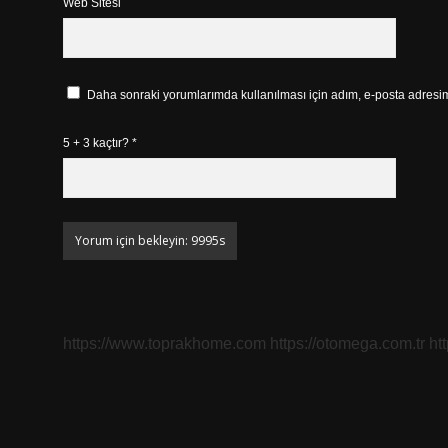
Web Sitesi
Daha sonraki yorumlarımda kullanılması için adım, e-posta adresim 
5 + 3 kaçtır?
*
https://www.toprakhome.com
https://otomega.com.tr
ht