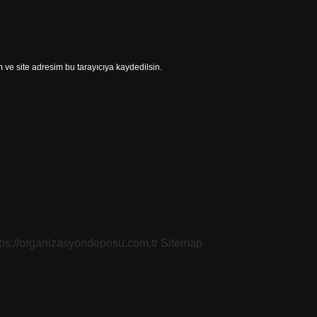
ve site adresim bu tarayıcıya kaydedilsin.
tps://organizasyondeposu.com.tr
Sitemap