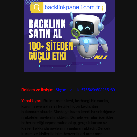
Reklam ve İletişim:
Skype: live:.cid.575569c608265c69
Yasal Uyarı:
Bu internet sitesi, herhangi bir marka,
kurum veya şahıs şirketi ile hiçbir bağlantısı
bulunmamaktadır. Sitede yalnızca kendi hazırladığımız
makaleler paylaşılmaktadır. Burada yer alan içerikler
haber niteliği taşımamakta olup, gerçek kurum ve
kişiler hakkında paylaşım yapılmamaktadır. Gerçek
kurum ve kişiler ile isim benzerlikleri tamamen