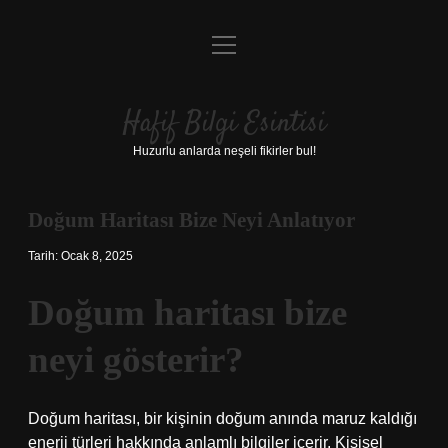
menüyü
Anasayfa
aç
Gizlilik Politikası
Hafif Bilgi Esintisi
Yasal Uyarı
Huzurlu anlarda neşeli fikirler bul!
Hakkımızda
Doğum Haritası Bize Neyi Anlatıyor
Tarih: Ocak 8, 2025
Doğum haritası bize
neyi gösterir?
Doğum haritası, bir kişinin doğum anında maruz kaldığı
enerji türleri hakkında anlamlı bilgiler içerir. Kişisel