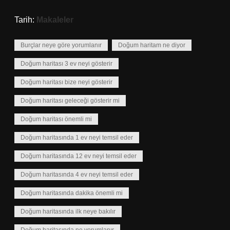
Tarih:
Makaleler
Burçlar neye göre yorumlanır
Doğum haritam ne diyor
Doğum haritası 3 ev neyi gösterir
Doğum haritası bize neyi gösterir
Doğum haritası geleceği gösterir mi
Doğum haritası önemli mi
Doğum haritasında 1 ev neyi temsil eder
Doğum haritasında 12 ev neyi temsil eder
Doğum haritasında 4 ev neyi temsil eder
Doğum haritasında dakika önemli mi
Doğum haritasında ilk neye bakılır