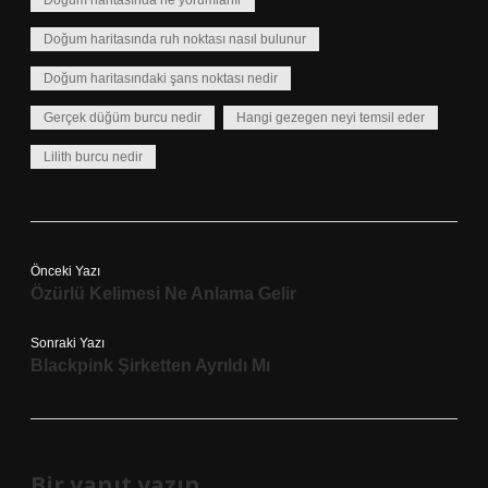
Doğum haritasında ne yorumlanır
Doğum haritasında ruh noktası nasıl bulunur
Doğum haritasındaki şans noktası nedir
Gerçek düğüm burcu nedir
Hangi gezegen neyi temsil eder
Lilith burcu nedir
Önceki Yazı
Özürlü Kelimesi Ne Anlama Gelir
Sonraki Yazı
Blackpink Şirketten Ayrıldı Mı
Bir yanıt yazın