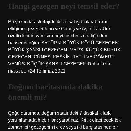
Hangi gezegen neyi temsil eder?
Bu yazımda astrolojide iki kutsal ışık olarak kabul
ettiğimiz gezegenlerin ve Güneş ve Ay’ın karakter
özelliklerinin yanı sıra neyi sembolize ettiğinden
bahsedeceğim: SATÜRN: BÜYÜK KÖTÜ GEZEGEN:
BÜYÜK ŞANSLI GEZEGEN. MARS: KÜÇÜK BÜYÜK
GEZEGEN. GÜNEŞ: KESKİN, TATLI VE CÖMERT.
VENÜS: KÜÇÜK ŞANSLI GEZEGEN.Daha fazla
makale…•24 Temmuz 2021
Doğum haritasında dakika
önemli mi?
Çoğu durumda, doğum saatindeki 7 dakikalık fark,
yorumlamada hiçbir fark yaratmaz. Kritik olabilecek tek
zaman, bir gezegenin iki ev veya iki burç arasında bir