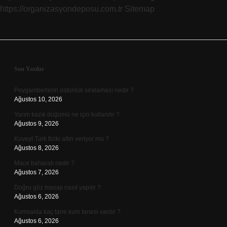
https://organizasyondeposu.com.tr
Sitemap
Sidebar
Son Yazılar
Peygamberlerin üstünlük sıralaması nedir ?
Ağustos 10, 2026
Yarım kazık düğümü ne için kullanılır ?
Ağustos 9, 2026
Kuveyt Türk fiziki altın veriyor mu ?
Ağustos 8, 2026
Mace baharatı nedir ?
Ağustos 7, 2026
Doğru göz masajı nasıl yapılır ?
Ağustos 6, 2026
Kumsalda kaç tane kum tanesi vardır ?
Ağustos 6, 2026