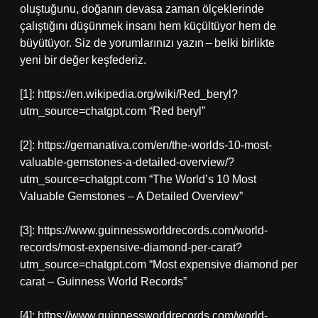
oluştuğunu, doğanın devasa zaman ölçeklerinde
çalıştığını düşünmek insanı hem küçültüyor hem de
büyütüyor. Siz de yorumlarınızı yazın – belki birlikte
yeni bir değer keşfederiz.
[1]: https://en.wikipedia.org/wiki/Red_beryl?
utm_source=chatgpt.com “Red beryl”
[2]: https://gemanativa.com/en/the-worlds-10-most-
valuable-gemstones-a-detailed-overview/?
utm_source=chatgpt.com “The World’s 10 Most
Valuable Gemstones – A Detailed Overview”
[3]: https://www.guinnessworldrecords.com/world-
records/most-expensive-diamond-per-carat?
utm_source=chatgpt.com “Most expensive diamond per
carat – Guinness World Records”
[4]: https://www.guinnessworldrecords.com/world-