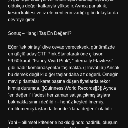
oldukça değer katlarıyla yükselir. Ayrıca parlaklık,
kesim kalitesi ve iz elementlerin varlığı gibi detaylar da
devreye girer.
Sonuç – Hangi Taş En Değerli?
Eğer “tek bir taş” diye cevap vereceksek, günümüzde
en güçlü aday CTF Pink Star olarak öne çıkıyor:
59,60 karat, “Fancy Vivid Pink”, “Internally Flawless”
gibi nadir kombinasyonlar taşımakta. ([Truval][6]) Ancak
bu demek değil ki diğer taşlar daha az değerli. Örneğin
mavi pırlantalar karat başına düşen fiyatlarda rekor
kırmış durumda. ([Guinness World Records][3]) Ayrıca
“en değerli” ifadesi her zaman satışa çıkmış taşlara
bakmakla sınırlı değildir – henüz keşfedilmemiş,
üretilememiş taşlar da teoride “daha değerli” olabilir.
Yani – bilimsel kriterlerle bakıldığında: nadirlik, oluşum