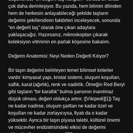
çok daha derinleşiyor. Bu yazıda, hem bilimin dilinden
hem de herkesin anlayabileceği şekilde taşların
değerini şekillendiren faktörleri inceleyecek, sonunda
“en değerli taş” olarak öne çıkan adaylara
yaklaşacağız. Hazırsanız, mikroskoptan çıkarak
koleksiyon vitrininin en parlak köşesine bakalım.
Değerin Anatomisi: Neyi Neden Değerli Kılıyor?
Bir taşın değerini belirleyen temel bilimsel kriterler
vardır: kimyasal yapı, kristal sistemi, oluşum koşulları,
saflık, karat (ağırlık), renk ve nadirlik. Örneğin Red Beryl
gibi taşların “bir karatlık” bulma şansının inanılmaz
düşük olması, değeri oldukça artırır. ([Vikipedi][1]) Taş
ne kadar nadirse, oluşum şartları ne kadar özel ve
koşulları ne kadar zorlayıcıysa, fiyatı da o kadar
yüksektir. Ayrıca bir taşın piyasa talebi, kültürel önemi
ve mücevher endüstrisindeki etkisi de değerini