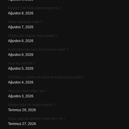
Kuveyt Türk fiziki altın veriyor mu ?
Ağustos 8, 2026
Mace baharatı nedir ?
Ağustos 7, 2026
Doğru göz masajı nasıl yapılır ?
Ağustos 6, 2026
Kumsalda kaç tane kum tanesi vardır ?
Ağustos 6, 2026
Avni kız ismi mi ?
Ağustos 5, 2026
ATM’den 1 günde en fazla ne kadar para çekilir ?
Ağustos 4, 2026
Akyuvar nedir diğer adı ?
Ağustos 3, 2026
Wagyu sığır eti neden pahalı ?
Temmuz 29, 2026
Koşu yapmak dizlere zarar verir mi ?
Temmuz 27, 2026