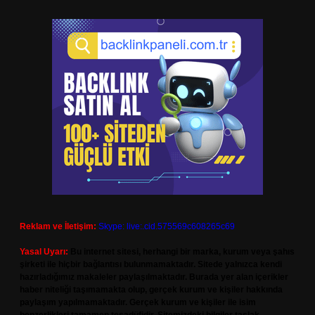
Reklam ve İletişim:
Skype: live:.cid.575569c608265c69
Yasal Uyarı:
Bu internet sitesi, herhangi bir marka, kurum veya şahıs
şirketi ile hiçbir bağlantısı bulunmamaktadır. Sitede yalnızca kendi
hazırladığımız makaleler paylaşılmaktadır. Burada yer alan içerikler
haber niteliği taşımamakta olup, gerçek kurum ve kişiler hakkında
paylaşım yapılmamaktadır. Gerçek kurum ve kişiler ile isim