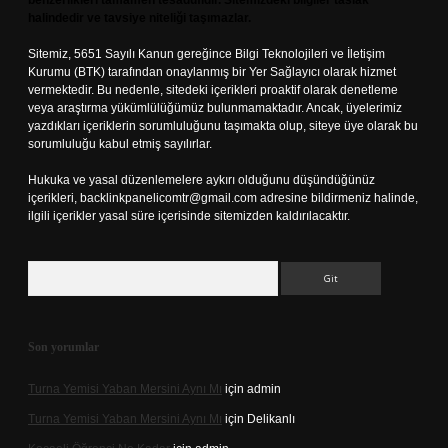
benzerlikleri tamamen tesadüfidir. Sitemizdeki bilgiler taslak
halindedir ve tavsiye niteliği taşımazlar.
Sitemiz, 5651 Sayılı Kanun gereğince Bilgi Teknolojileri ve İletişim
Kurumu (BTK) tarafından onaylanmış bir Yer Sağlayıcı olarak hizmet
vermektedir. Bu nedenle, sitedeki içerikleri proaktif olarak denetleme
veya araştırma yükümlülüğümüz bulunmamaktadır. Ancak, üyelerimiz
yazdıkları içeriklerin sorumluluğunu taşımakta olup, siteye üye olarak bu
sorumluluğu kabul etmiş sayılırlar.
Hukuka ve yasal düzenlemelere aykırı olduğunu düşündüğünüz
içerikleri,
backlinkpanelicomtr@gmail.com
adresine bildirmeniz halinde,
ilgili içerikler yasal süre içerisinde sitemizden kaldırılacaktır.
Arama
Son yorumlar
Turna Yemisi Yaban Mersini Aynı Mı
için
admin
Turna Yemisi Yaban Mersini Aynı Mı
için
Delikanlı