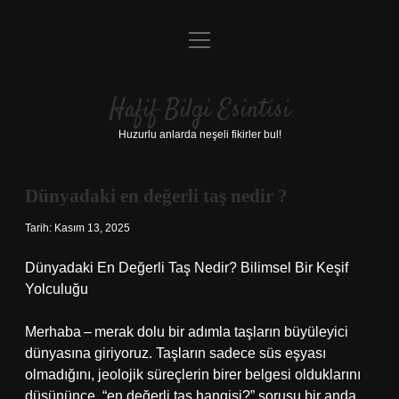
menüyü
Anasayfa
aç
Gizlilik Politikası
Hafif Bilgi Esintisi
Yasal Uyarı
Huzurlu anlarda neşeli fikirler bul!
Hakkımızda
Dünyadaki en değerli taş nedir ?
Tarih: Kasım 13, 2025
Dünyadaki En Değerli Taş Nedir? Bilimsel Bir Keşif
Yolculuğu
Merhaba – merak dolu bir adımla taşların büyüleyici
dünyasına giriyoruz. Taşların sadece süs eşyası
olmadığını, jeolojik süreçlerin birer belgesi olduklarını
düşününce, “en değerli taş hangisi?” sorusu bir anda