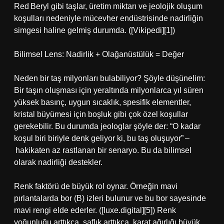
Red Beryl gibi taşlar, üretim miktarı ve jeolojik oluşum
koşulları nedeniyle mücevher endüstrisinde nadirliğin
simgesi haline gelmiş durumda. ([Vikipedi][1])
Bilimsel Lens: Nadirlik + Olağanüstülük = Değer
Neden bir taş milyonları bulabiliyor? Şöyle düşünelim:
Bir taşın oluşması için yeraltında milyonlarca yıl süren
yüksek basınç, uygun sıcaklık, spesifik elementler,
kristal büyümesi için boşluk gibi çok özel koşullar
gerekebilir. Bu durumda jeologlar şöyle der: “O kadar
koşul biri biriyle denk geliyor ki, bu taş oluşuyor” –
hakikaten az rastlanan bir senaryo. Bu da bilimsel
olarak nadirliği destekler.
Renk faktörü de büyük rol oynar. Örneğin mavi
pırlantalarda bor (B) izleri bulunur ve bu bor sayesinde
mavi rengi elde ederler. ([luxe.digital][5]) Renk
yoğunluğu arttıkça, saflık arttıkça, karat ağırlığı büyük