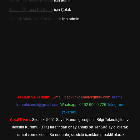
Kocaeli Öğrenci Ne Kadar
için
admin
Kocaeli Öğrenci Ne Kadar
için
Çolak
Göktürk Alfabesini Kim Kaldırdı
için
admin
r giriş
Reklam ve İletişim:
E-mail:
backlinkpaneli@gmail.com
Teams:
forumhizmeti@gmail.com
Whatsapp: 0262 606 0 726
Telegram:
@karabul
Yasal Uyarı:
Sitemiz, 5651 Sayılı Kanun gereğince Bilgi Teknolojileri ve
İletişim Kurumu (BTK) tarafından onaylanmış bir Yer Sağlayıcı olarak
hizmet vermektedir. Bu nedenle, sitedeki içerikleri proaktif olarak