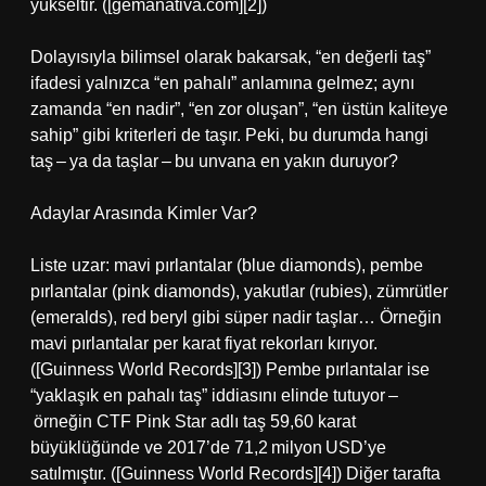
yükseltir. ([gemanativa.com][2])
Dolayısıyla bilimsel olarak bakarsak, “en değerli taş”
ifadesi yalnızca “en pahalı” anlamına gelmez; aynı
zamanda “en nadir”, “en zor oluşan”, “en üstün kaliteye
sahip” gibi kriterleri de taşır. Peki, bu durumda hangi
taş – ya da taşlar – bu unvana en yakın duruyor?
Adaylar Arasında Kimler Var?
Liste uzar: mavi pırlantalar (blue diamonds), pembe
pırlantalar (pink diamonds), yakutlar (rubies), zümrütler
(emeralds), red beryl gibi süper nadir taşlar… Örneğin
mavi pırlantalar per karat fiyat rekorları kırıyor.
([Guinness World Records][3]) Pembe pırlantalar ise
“yaklaşık en pahalı taş” iddiasını elinde tutuyor –
örneğin CTF Pink Star adlı taş 59,60 karat
büyüklüğünde ve 2017’de 71,2 milyon USD’ye
satılmıştır. ([Guinness World Records][4]) Diğer tarafta