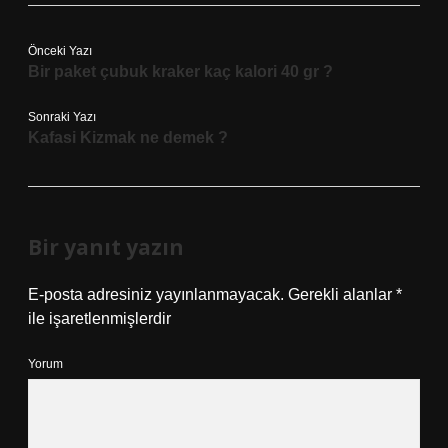
Önceki Yazı
Bir paket çubuk kraker kaç kalori 40 gr ?
Sonraki Yazı
Kafasi Kizmak ne demek ?
Bir yanıt yazın
E-posta adresiniz yayınlanmayacak.
Gerekli alanlar
*
ile işaretlenmişlerdir
Yorum