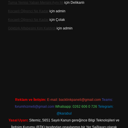
Turna Yemisi Yaban Mersini Aynı Mı
için
Delikanlı
Kocaeli Öğrenci Ne Kadar
için
admin
Kocaeli Öğrenci Ne Kadar
için
Çolak
Göktürk Alfabesini Kim Kaldırdı
için
admin
r giriş
Reklam ve İletişim:
E-mail:
backlinkpaneli@gmail.com
Teams:
forumhizmeti@gmail.com
Whatsapp: 0262 606 0 726
Telegram:
@karabul
Yasal Uyarı:
Sitemiz, 5651 Sayılı Kanun gereğince Bilgi Teknolojileri ve
İletişim Kurumu (BTK) tarafından onaylanmış bir Yer Sağlayıcı olarak