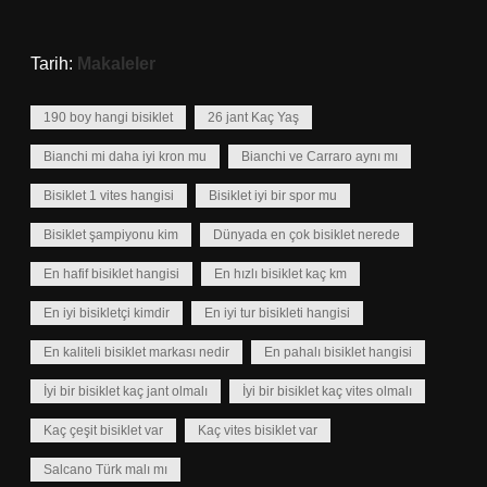
Tarih:
Makaleler
190 boy hangi bisiklet
26 jant Kaç Yaş
Bianchi mi daha iyi kron mu
Bianchi ve Carraro aynı mı
Bisiklet 1 vites hangisi
Bisiklet iyi bir spor mu
Bisiklet şampiyonu kim
Dünyada en çok bisiklet nerede
En hafif bisiklet hangisi
En hızlı bisiklet kaç km
En iyi bisikletçi kimdir
En iyi tur bisikleti hangisi
En kaliteli bisiklet markası nedir
En pahalı bisiklet hangisi
İyi bir bisiklet kaç jant olmalı
İyi bir bisiklet kaç vites olmalı
Kaç çeşit bisiklet var
Kaç vites bisiklet var
Salcano Türk malı mı