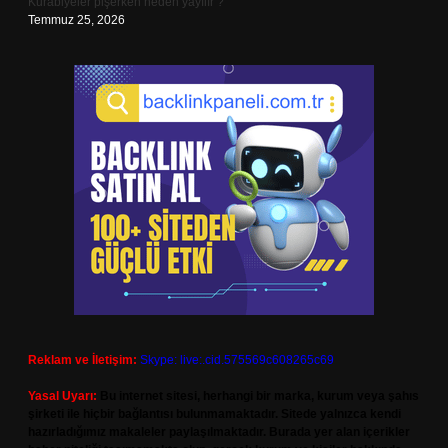
Kurabiyeler pişerken neden yayılır ?
Temmuz 25, 2026
Reklam ve İletişim:
Skype: live:.cid.575569c608265c69
Yasal Uyarı:
Bu internet sitesi, herhangi bir marka, kurum veya şahıs
şirketi ile hiçbir bağlantısı bulunmamaktadır. Sitede yalnızca kendi
hazırladığımız makaleler paylaşılmaktadır. Burada yer alan içerikler