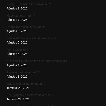
Kuveyt Türk fiziki altın veriyor mu ?
Ağustos 8, 2026
Mace baharatı nedir ?
Ağustos 7, 2026
Doğru göz masajı nasıl yapılır ?
Ağustos 6, 2026
Kumsalda kaç tane kum tanesi vardır ?
Ağustos 6, 2026
Avni kız ismi mi ?
Ağustos 5, 2026
ATM’den 1 günde en fazla ne kadar para çekilir ?
Ağustos 4, 2026
Akyuvar nedir diğer adı ?
Ağustos 3, 2026
Wagyu sığır eti neden pahalı ?
Temmuz 29, 2026
Koşu yapmak dizlere zarar verir mi ?
Temmuz 27, 2026