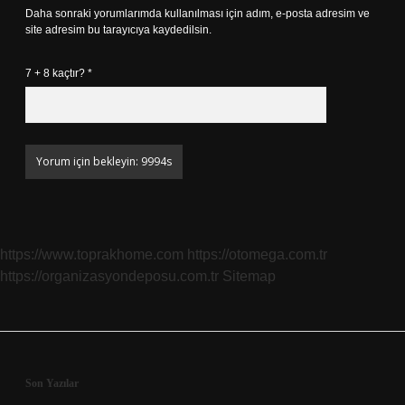
Daha sonraki yorumlarımda kullanılması için adım, e-posta adresim ve
site adresim bu tarayıcıya kaydedilsin.
7 + 8 kaçtır?
*
https://www.toprakhome.com
https://otomega.com.tr
https://organizasyondeposu.com.tr
Sitemap
Sidebar
Son Yazılar