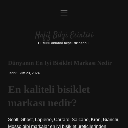
menüyü
Anasayfa
aç
Gizlilik Politikası
Hafif Bilgi Esintisi
Yasal Uyarı
Huzurlu anlarda neşeli fikirler bul!
Hakkımızda
Dünyanın En Iyi Bisiklet Markası Nedir
Tarih: Ekim 23, 2024
En kaliteli bisiklet
markası nedir?
Scott, Ghost, Lapierre, Carraro, Salcano, Kron, Bianchi,
Mosso gibi markalar en iyi bisiklet üreticilerinden