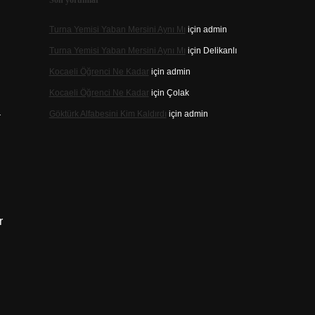
Son yorumlar
Turna Yemisi Yaban Mersini Aynı Mı
için
admin
Turna Yemisi Yaban Mersini Aynı Mı
için
Delikanlı
Kocaeli Öğrenci Ne Kadar
için
admin
Kocaeli Öğrenci Ne Kadar
için
Çolak
a
Göktürk Alfabesini Kim Kaldırdı
için
admin
r