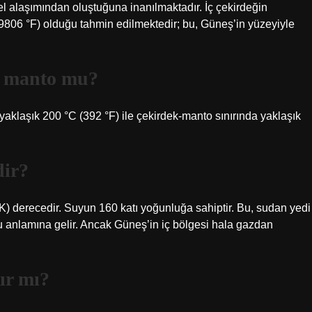
kel alaşımından oluştuğuna inanılmaktadır. İç çekirdeğin
9806 °F) olduğu tahmin edilmektedir; bu, Güneş’in yüzeyiyle
a manto mu?
yaklaşık 200 °C (392 °F) ile çekirdek-manto sınırında yaklaşık
dir?
(K) derecedir. Suyun 160 katı yoğunluğa sahiptir. Bu, sudan yedi
 anlamına gelir. Ancak Güneş’in iç bölgesi hala gazdan
ır mı?