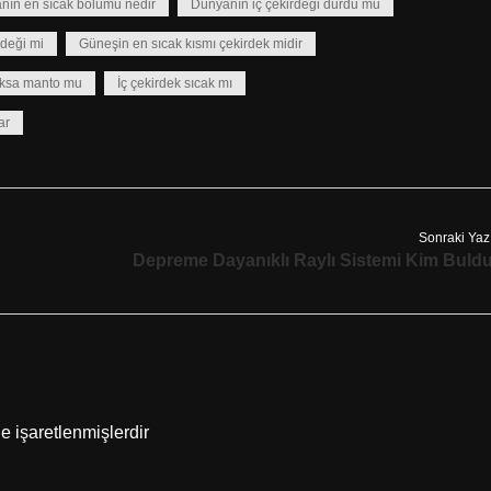
nın en sıcak bölümü nedir
Dünyanın iç çekirdeği durdu mu
rdeği mi
Güneşin en sıcak kısmı çekirdek midir
yoksa manto mu
İç çekirdek sıcak mı
ar
Sonraki Yaz
Depreme Dayanıklı Raylı Sistemi Kim Buld
le işaretlenmişlerdir