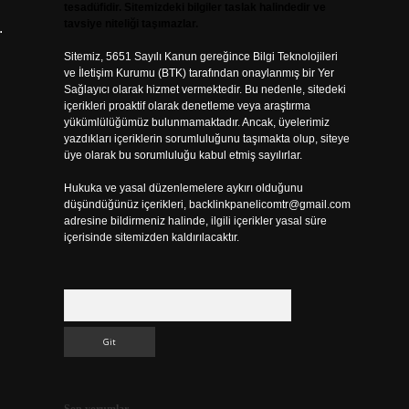
tesadüfidir. Sitemizdeki bilgiler taslak halindedir ve
tavsiye niteliği taşımazlar.
.
Sitemiz, 5651 Sayılı Kanun gereğince Bilgi Teknolojileri
ve İletişim Kurumu (BTK) tarafından onaylanmış bir Yer
Sağlayıcı olarak hizmet vermektedir. Bu nedenle, sitedeki
içerikleri proaktif olarak denetleme veya araştırma
yükümlülüğümüz bulunmamaktadır. Ancak, üyelerimiz
yazdıkları içeriklerin sorumluluğunu taşımakta olup, siteye
üye olarak bu sorumluluğu kabul etmiş sayılırlar.
Hukuka ve yasal düzenlemelere aykırı olduğunu
düşündüğünüz içerikleri,
backlinkpanelicomtr@gmail.com
adresine bildirmeniz halinde, ilgili içerikler yasal süre
içerisinde sitemizden kaldırılacaktır.
Arama