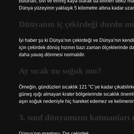
bulunan, sıvı ve erimiş kaya olarak da bilinen sekiz
Dünya yüzeyinin yaklaşık 5 kilometre altına kadar uzand
Dünyanın iç çekirdeği durdu m
İyi haber şu ki Dünya’nın çekirdeği ve Dünya’nın kend
için çekirdek dönüş hızının bazı zaman ölçeklerinde da
daha yavaş dönmesi normaldir.
Ay sıcak mı soğuk mu?
Örneğin, gündüzleri sıcaklık 121 °C’ye kadar çıkabilirk
güneş ışığı almayan krater bölgelerinde sıcaklık önem
aşırı soğuk nedeniyle hiç hareket edemez ve kelimenin
3. sınıf dünyamızın katmanları 
Dünya’nın mantosu. Dış çekirdek.