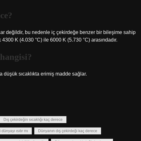
ece?
ar değildir, bu nedenle iç çekirdeğe benzer bir bileşime sahip
ık 4300 K (4.030 °C) ile 6000 K (5.730 °C) arasındadır.
 hangisi?
a düşük sıcaklıkta erimiş madde sağlar.
Dış çekirdeğin sıcaklığı kaç derece
dünyayı ısıtır mı
Dünyanın dış çekirdeği kaç derece