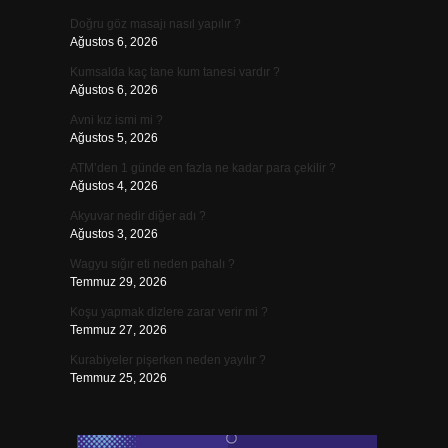
Doğru göz masajı nasıl yapılır ?
Ağustos 6, 2026
Kumsalda kaç tane kum tanesi vardır ?
Ağustos 6, 2026
Avni kız ismi mi ?
Ağustos 5, 2026
ATM’den 1 günde en fazla ne kadar para çekilir ?
Ağustos 4, 2026
Akyuvar nedir diğer adı ?
Ağustos 3, 2026
Wagyu sığır eti neden pahalı ?
Temmuz 29, 2026
Koşu yapmak dizlere zarar verir mi ?
Temmuz 27, 2026
Kurabiyeler pişerken neden yayılır ?
Temmuz 25, 2026