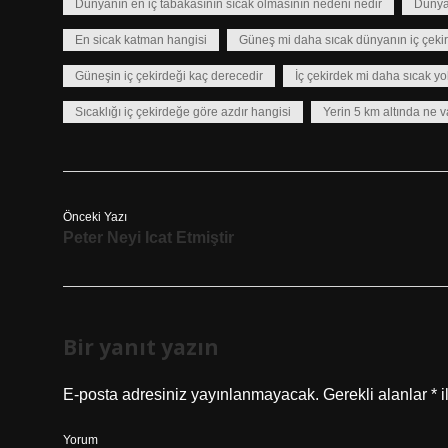
Dünyanın en iç tabakasının sıcak olmasının nedeni nedir
Dünya
En sicak katman hangisi
Güneş mi daha sıcak dünyanın iç çeki
Güneşin iç çekirdeği kaç derecedir
İç çekirdek mi daha sıcak 
Sıcaklığı iç çekirdeğe göre azdır hangisi
Yerin 5 km altında ne v
Önceki Yazı
Peter Neyi Icat Etmiştir
Bir yanıt yazın
E-posta adresiniz yayınlanmayacak.
Gerekli alanlar
*
i
Yorum