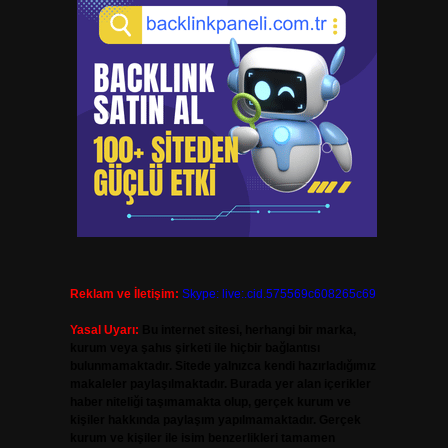
Reklam ve İletişim:
Skype: live:.cid.575569c608265c69
Yasal Uyarı:
Bu internet sitesi, herhangi bir marka,
kurum veya şahıs şirketi ile hiçbir bağlantısı
bulunmamaktadır. Sitede yalnızca kendi hazırladığımız
makaleler paylaşılmaktadır. Burada yer alan içerikler
haber niteliği taşımamakta olup, gerçek kurum ve
kişiler hakkında paylaşım yapılmamaktadır. Gerçek
kurum ve kişiler ile isim benzerlikleri tamamen