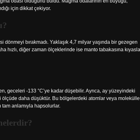
 magma odası olduğunu buldu. Magma odalarının en büyüğü,
ığı için dikkat çekiyor.
u?
isi dönmeyi bırakmadı. Yaklaşık 4,7 milyar yaşında bir gezegen
ha hızlı, diğer zaman ölçeklerinde ise manto tabakasına kıyasl
en, geceleri -133 °C’ye kadar düşebilir. Ayrıca, ay yüzeyindeki
li ölçüde daha düşüktür. Bu bölgelerdeki atomlar veya molekülle
 tam anlamıyla hapsolurlar.
nelerdir?