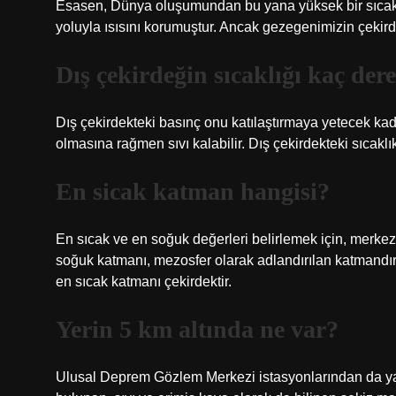
Esasen, Dünya oluşumundan bu yana yüksek bir sıcaklı
yoluyla ısısını korumuştur. Ancak gezegenimizin çekir
Dış çekirdeğin sıcaklığı kaç der
Dış çekirdekteki basınç onu katılaştırmaya yetecek kad
olmasına rağmen sıvı kalabilir. Dış çekirdekteki sıcakl
En sicak katman hangisi?
En sıcak ve en soğuk değerleri belirlemek için, merk
soğuk katmanı, mezosfer olarak adlandırılan katmandır
en sıcak katmanı çekirdektir.
Yerin 5 km altında ne var?
Ulusal Deprem Gözlem Merkezi istasyonlarından da yarar