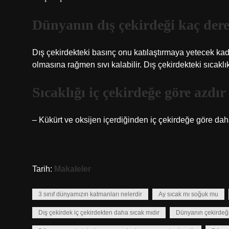
Dünyanın dış çekirdeği kaç der
Dış çekirdekteki basınç onu katılaştırmaya yetecek kad
olmasına rağmen sıvı kalabilir. Dış çekirdekteki sıcakl
Sıcaklığı iç çekirdeğe göre azdır
– Kükürt ve oksijen içerdiğinden iç çekirdeğe göre dah
Tarih:
Makaleler
3 sınıf dünyamızın katmanları nelerdir
Ay sıcak mı soğuk mu
Dış çekirdek iç çekirdekten daha sıcak mıdır
Dünyanın çekirdeği 