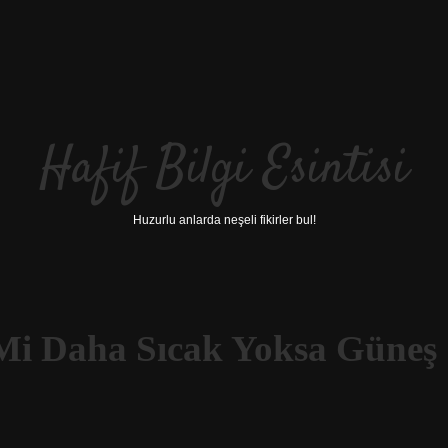
Hafif Bilgi Esintisi
Huzurlu anlarda neşeli fikirler bul!
Mi Daha Sıcak Yoksa Güneş