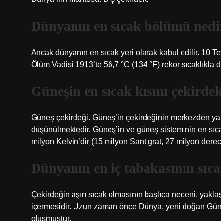
Dünyanın en sıcak bölümü nedi
Ancak dünyanın en sıcak yeri olarak kabul edilir. 10 T
Ölüm Vadisi 1913’te 56,7 °C (134 °F) rekor sıcaklıkla d
Güneşin en sıcak kısmı çekirde
Güneş çekirdeği. Güneş’in çekirdeğinin merkezden yak
düşünülmektedir. Güneş’in ve güneş sisteminin en sıc
milyon Kelvin’dir (15 milyon Santigrat, 27 milyon derec
Dünyanın en iç tabakasının sıc
Çekirdeğin aşırı sıcak olmasının başlıca nedeni, yakla
içermesidir. Uzun zaman önce Dünya, yeni doğan Gün
oluşmuştur.