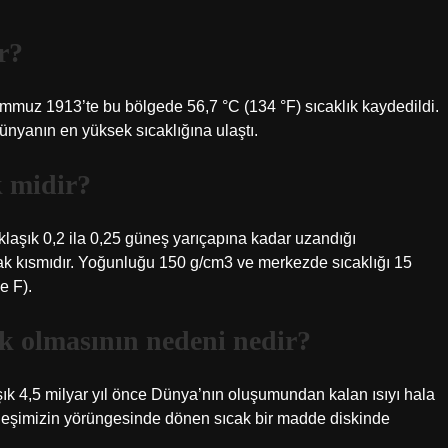
r?
emmuz 1913’te bu bölgede 56,7 °C (134 °F) sıcaklık kaydedildi.
ünyanın en yüksek sıcaklığına ulaştı.
k midir?
laşık 0,2 ila 0,25 güneş yarıçapına kadar uzandığı
ak kısmıdır. Yoğunluğu 150 g/cm3 ve merkezde sıcaklığı 15
e F).
ak olmasının nedeni nedir?
şık 4,5 milyar yıl önce Dünya’nın oluşumundan kalan ısıyı hala
eşimizin yörüngesinde dönen sıcak bir madde diskinde