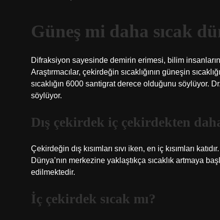
Güneş mi daha sıcak dün
Difraksiyon sayesinde demirin erimesi, bilim insanları
Araştırmacılar, çekirdeğin sıcaklığının güneşin sıcak
sıcaklığın 6000 santigrat derece olduğunu söylüyor. D
söylüyor.
Dış çekirdek iç çekirdekten dah
Çekirdeğin dış kısımları sıvı iken, en iç kısımları katıd
Dünya’nın merkezine yaklaştıkça sıcaklık artmaya başla
edilmektedir.
İç çekirdek sıcak mı?