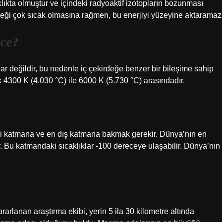
kta olmuştur ve içindeki radyoaktif izotopların bozunması
deği çok sıcak olmasına rağmen, bu enerjiyi yüzeyine aktaramaz
ece?
ar değildir, bu nedenle iç çekirdeğe benzer bir bileşime sahip
ık 4300 K (4.030 °C) ile 6000 K (5.730 °C) arasındadır.
ezi katmana ve en dış katmana bakmak gerekir. Dünya’nın en
. Bu katmandaki sıcaklıklar -100 dereceye ulaşabilir. Dünya’nın
lanan araştırma ekibi, yerin 5 ila 30 kilometre altında