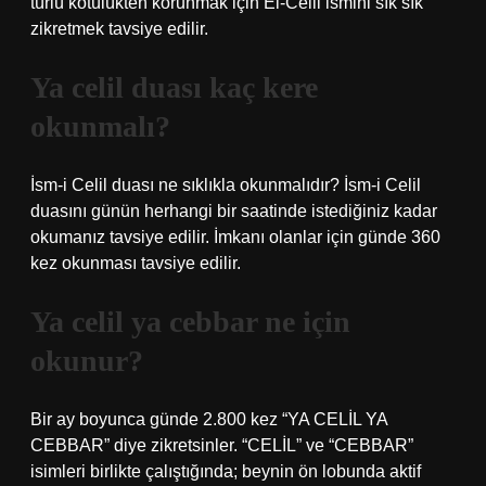
türlü kötülükten korunmak için El-Celil ismini sık sık
zikretmek tavsiye edilir.
Ya celil duası kaç kere
okunmalı?
İsm-i Celil duası ne sıklıkla okunmalıdır? İsm-i Celil
duasını günün herhangi bir saatinde istediğiniz kadar
okumanız tavsiye edilir. İmkanı olanlar için günde 360 ​​
kez okunması tavsiye edilir.
Ya celil ya cebbar ne için
okunur?
Bir ay boyunca günde 2.800 kez “YA CELİL YA
CEBBAR” diye zikretsinler. “CELİL” ve “CEBBAR”
isimleri birlikte çalıştığında; beynin ön lobunda aktif