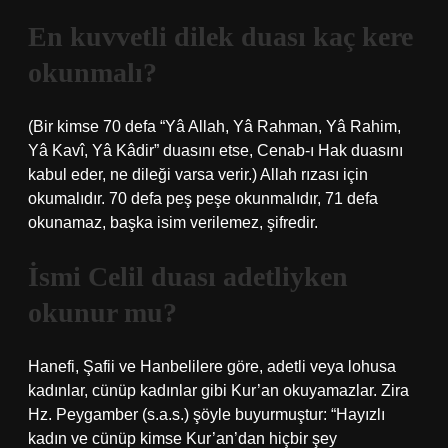
En kuvvetli dilek duası kaç kere
okunmalı?
(Bir kimse 70 defa “Yâ Allah, Yâ Rahman, Yâ Rahim,
Yâ Kavî, Yâ Kâdir” duasını etse, Cenab-ı Hak duasını
kabul eder, ne dileği varsa verir.) Allah rızası için
okumalıdır. 70 defa peş peşe okunmalıdır, 71 defa
okunamaz, başka isim verilemez, şifredir.
İsmi Celil duası adetliyken
okunur mu?
Hanefi, Şafii ve Hanbelilere göre, adetli veya lohusa
kadınlar, cünüp kadınlar gibi Kur’an okuyamazlar. Zira
Hz. Peygamber (s.a.s.) şöyle buyurmuştur: “Hayızlı
kadın ve cünüp kimse Kur’an’dan hiçbir şey