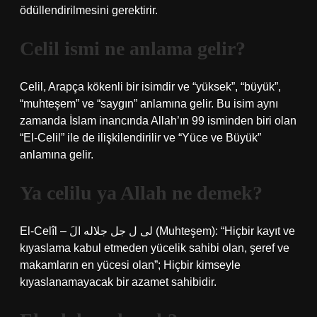
ödüllendirilmesini gerektirir.
Celil ismi ne anlama gelir?
Celil, Arapça kökenli bir isimdir ve “yüksek”, “büyük”,
“muhteşem” ve “saygın” anlamına gelir. Bu isim aynı
zamanda İslam inancında Allah’ın 99 isminden biri olan
“El-Celil” ile de ilişkilendirilir ve “Yüce ve Büyük”
anlamına gelir.
Ya celilu ya Allah ne demek?
El-Celîl – لی ل جل جلاله الَ (Muhteşem): “Hiçbir kayıt ve
kıyaslama kabul etmeden yücelik sahibi olan, şeref ve
makamların en yücesi olan”; Hiçbir kimseyle
kıyaslanamayacak bir azamet sahibidir.