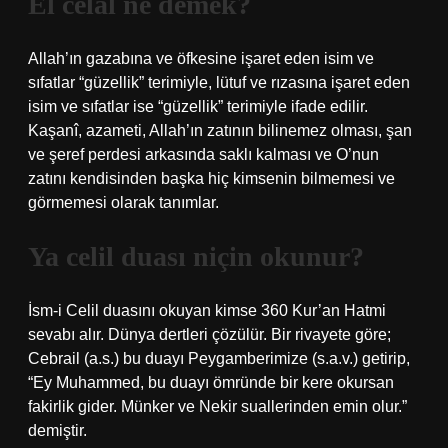
El celal ne demek?
Allah’ın gazabına ve öfkesine işaret eden isim ve
sıfatlar “güzellik” terimiyle, lütuf ve rızasına işaret eden
isim ve sıfatlar ise “güzellik” terimiyle ifade edilir.
Kaşanî, azameti, Allah’ın zatının bilinemez olması, şan
ve şeref perdesi arkasında saklı kalması ve O’nun
zatını kendisinden başka hiç kimsenin bilmemesi ve
görmemesi olarak tanımlar.
Ya celil duası niçin okunur?
İsm-i Celil duasını okuyan kimse 360 ​​Kur’an Hatmi
sevabı alır. Dünya dertleri çözülür. Bir rivayete göre;
Cebrail (a.s.) bu duayı Peygamberimize (s.a.v.) getirip,
“Ey Muhammed, bu duayı ömründe bir kere okursan
fakirlik gider. Münker ve Nekir suallerinden emin olur.”
demiştir.