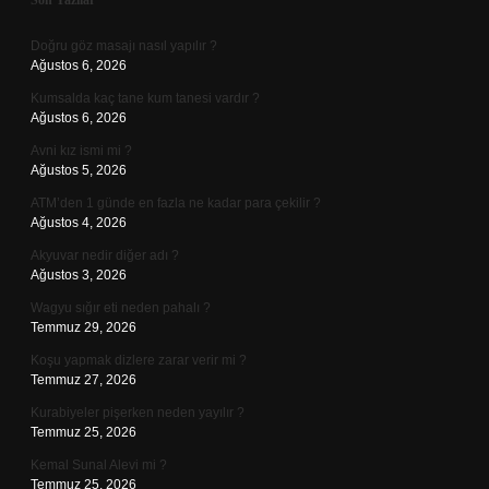
Sidebar
Son Yazılar
Doğru göz masajı nasıl yapılır ?
Ağustos 6, 2026
Kumsalda kaç tane kum tanesi vardır ?
Ağustos 6, 2026
Avni kız ismi mi ?
Ağustos 5, 2026
ATM’den 1 günde en fazla ne kadar para çekilir ?
Ağustos 4, 2026
Akyuvar nedir diğer adı ?
Ağustos 3, 2026
Wagyu sığır eti neden pahalı ?
Temmuz 29, 2026
Koşu yapmak dizlere zarar verir mi ?
Temmuz 27, 2026
Kurabiyeler pişerken neden yayılır ?
Temmuz 25, 2026
Kemal Sunal Alevi mi ?
Temmuz 25, 2026