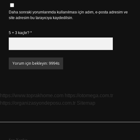
Daha sonraki yorumlarımda kullanılması için adım, e-posta adresim ve
site adresim bu tarayıcıya kaydedilsin.
5 + 3 kaçtır?
*
https://www.toprakhome.com
https://otomega.com.tr
https://organizasyondeposu.com.tr
Sitemap