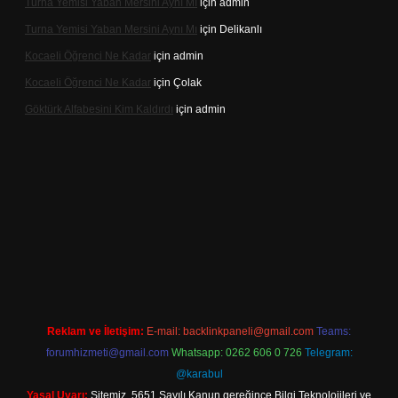
Turna Yemisi Yaban Mersini Aynı Mı
için
admin
Turna Yemisi Yaban Mersini Aynı Mı
için
Delikanlı
Kocaeli Öğrenci Ne Kadar
için
admin
Kocaeli Öğrenci Ne Kadar
için
Çolak
Göktürk Alfabesini Kim Kaldırdı
için
admin
betexper giriş
Reklam ve İletişim:
E-mail:
backlinkpaneli@gmail.com
Teams:
forumhizmeti@gmail.com
Whatsapp: 0262 606 0 726
Telegram:
@karabul
Yasal Uyarı:
Sitemiz, 5651 Sayılı Kanun gereğince Bilgi Teknolojileri ve