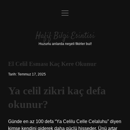
menüyü
Anasayfa
aç
Gizlilik Politikası
Hafif Bilgi Esintisi
Yasal Uyarı
Huzurlu anlarda neşeli fikirler bul!
Hakkımızda
El Celil Esması Kaç Kere Okunur
Tarih: Temmuz 17, 2025
Ya celil zikri kaç defa
okunur?
Günde en az 100 defa “Ya Celilu Celle Celaluhu” diyen
kimse kendini giderek daha güçlü hisseder. Ünü artar