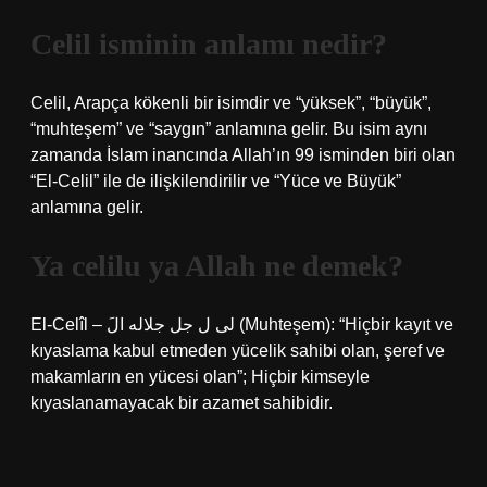
Celil isminin anlamı nedir?
Celil, Arapça kökenli bir isimdir ve “yüksek”, “büyük”,
“muhteşem” ve “saygın” anlamına gelir. Bu isim aynı
zamanda İslam inancında Allah’ın 99 isminden biri olan
“El-Celil” ile de ilişkilendirilir ve “Yüce ve Büyük”
anlamına gelir.
Ya celilu ya Allah ne demek?
El-Celîl – لی ل جل جلاله الَ (Muhteşem): “Hiçbir kayıt ve
kıyaslama kabul etmeden yücelik sahibi olan, şeref ve
makamların en yücesi olan”; Hiçbir kimseyle
kıyaslanamayacak bir azamet sahibidir.