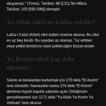
okuyamaz.” (Tirmizi, Tahâret, 98 [131]; İbn Mâce,
Tahâret, 105 [595-596]) demiştir.
Ya Allah zikri ne kadar çekilir?
Lafza-i Celal (Allah) zikri kalbin üzerine okunur. Bu zikir
en az beş bindir. Bu sayıdan az olamaz. Tur rehberi
veya yetkili temsilcisi nasıl çekileceğini bizzat anlatır.
Ya Kerim zikri kaç defa
okunur?
Sıkıntı ve belalardan kurtulmak için 270 defa “El-Kerim”
ismi zikredilir. Namazdan sonra 270 defa “El-Kerim”
denilirse hayırlı kapılar yakında açılır. Dileğinizin
gerçekleşmesi için 1171 defa “Ya Allah Ya Kerim Ya
Vehhab” ismi okunur.