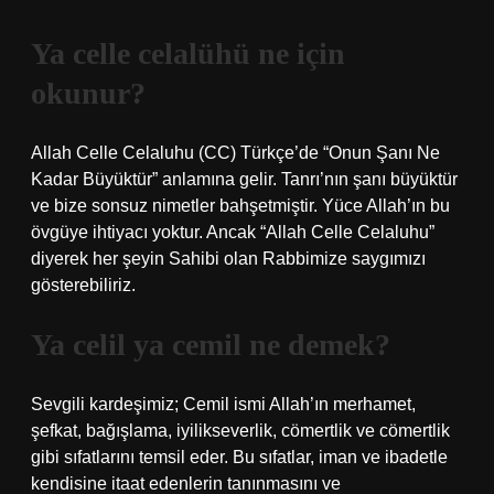
Ya celle celalühü ne için
okunur?
Allah Celle Celaluhu (CC) Türkçe’de “Onun Şanı Ne
Kadar Büyüktür” anlamına gelir. Tanrı’nın şanı büyüktür
ve bize sonsuz nimetler bahşetmiştir. Yüce Allah’ın bu
övgüye ihtiyacı yoktur. Ancak “Allah Celle Celaluhu”
diyerek her şeyin Sahibi olan Rabbimize saygımızı
gösterebiliriz.
Ya celil ya cemil ne demek?
Sevgili kardeşimiz; Cemil ismi Allah’ın merhamet,
şefkat, bağışlama, iyilikseverlik, cömertlik ve cömertlik
gibi sıfatlarını temsil eder. Bu sıfatlar, iman ve ibadetle
kendisine itaat edenlerin tanınmasını ve