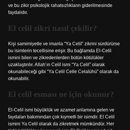
ve bu zikir psikolojik rahatsızlıkların giderilmesinde
faydalıdır.
El celil zikri nasıl çekilir?
Kişi samimiyetle ve imanla “Ya Celil” zikrini sürdürürse
bu isimlerin tecellisine erişir. Bu bağlamda El-Celil
ismini bilen ve zikredenlerden bütün kötülükler
uzaklaştırılır. Allah’ın Celil ismi “Ya Celil” olarak
okunabileceği gibi “Ya Celil Celle Celalühü” olarak da
okunabilir.
El celil esması ne için okunur?
El-Celil ismi büyüklük ve azamet anlamına gelen ve
faydaları bakımından çok kıymetli bir isimdir. El Celil
ismini Ya Celil olarak da zikretmek mümkündür. Her