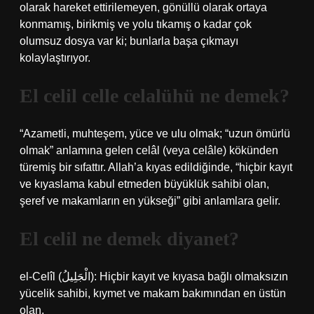
olarak hareket ettirilemeyen, gönüllü olarak ortaya
konmamış, birikmiş ve yolu tıkamış o kadar çok
olumsuz dosya var ki; bunlarla başa çıkmayı
kolaylaştırıyor.
El celil celle celalühü ne demek?
“Azametli, muhteşem, yüce ve ulu olmak; “uzun ömürlü
olmak” anlamına gelen celâl (veya celâle) kökünden
türemiş bir sıfattır. Allah’a kıyas edildiğinde, “hiçbir kayıt
ve kıyaslama kabul etmeden büyüklük sahibi olan,
şeref ve makamların en yükseği” gibi anlamlara gelir.
El celil ne demek diyanet?
el-Celîl (الْجَلِيلُ): Hiçbir kayıt ve kıyasa bağlı olmaksızın
yücelik sahibi, kıymet ve makam bakımından en üstün
olan.