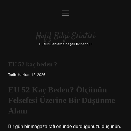
menüyü
Anasayfa
aç
Gizlilik Politikası
Hafif Bilgi Esintisi
Yasal Uyarı
Huzurlu anlarda neşeli fikirler bul!
Hakkımızda
EU 52 kaç beden ?
Tarih: Haziran 12, 2026
EU 52 Kaç Beden? Ölçünün
Felsefesi Üzerine Bir Düşünme
Alanı
Bir gün bir mağaza rafı önünde durduğunuzu düşünün.