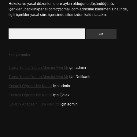
Hukuka ve yasal düzenlemelere aykırı olduğunu düşündüğünüz
içerikleri,
backlinkpanelicomtr@gmail.com
adresine bildirmeniz halinde,
ilgili içerikler yasal süre içerisinde sitemizden kaldırılacaktır.
Arama
Son yorumlar
Turna Yemisi Yaban Mersini Aynı Mı
için
admin
Turna Yemisi Yaban Mersini Aynı Mı
için
Delikanlı
Kocaeli Öğrenci Ne Kadar
için
admin
Kocaeli Öğrenci Ne Kadar
için
Çolak
Göktürk Alfabesini Kim Kaldırdı
için
admin