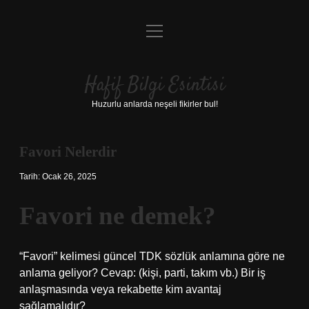
menüyü
Anasayfa
aç
Gizlilik Politikası
Hafif Bilgi Esintisi
Yasal Uyarı
Huzurlu anlarda neşeli fikirler bul!
Hakkımızda
Favori Nelerdir
Tarih: Ocak 26, 2025
Favori ne demek?
“Favori” kelimesi güncel TDK sözlük anlamına göre ne
anlama geliyor? Cevap: (kişi, parti, takım vb.) Bir iş
anlaşmasında veya rekabette kim avantaj
sağlamalıdır?