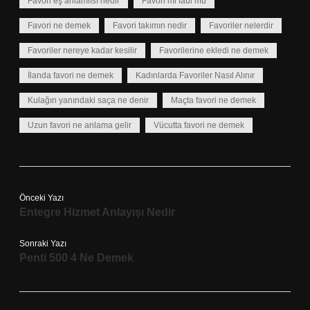
Favori eş anlamlısı nedir
Favori mi faul mü
Favori ne demek
Favori takımın nedir
Favoriler nelerdir
Favoriler nereye kadar kesilir
Favorilerine ekledi ne demek
İlanda favori ne demek
Kadınlarda Favoriler Nasıl Alınır
Kulağın yanındaki saça ne denir
Maçta favori ne demek
Uzun favori ne anlama gelir
Vücutta favori ne demek
Önceki Yazı
Entegre Hizmet Anlayışı Nedir
Sonraki Yazı
Penti 500 4 Ne Demek