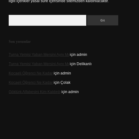
ilgili içerikler yasal süre içerisinde sitemizden kaldırılacaktır.
Arama
Son yorumlar
Turna Yemisi Yaban Mersini Aynı Mı
için
admin
Turna Yemisi Yaban Mersini Aynı Mı
için
Delikanlı
Kocaeli Öğrenci Ne Kadar
için
admin
Kocaeli Öğrenci Ne Kadar
için
Çolak
Göktürk Alfabesini Kim Kaldırdı
için
admin