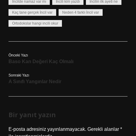
İncilde namaz var mı
İncili kim yazdı
İncilin ilk ayeti ne
Kaç tane gerçek İncil var
Neden 4 farklı İncil var
Ortodokslar hangi incili okur
Önceki Yazı
Baso Kan Değeri Kaç Olmalı
Sonraki Yazı
A Sınıfı Yangınlar Nedir
Bir yanıt yazın
E-posta adresiniz yayınlanmayacak.
Gerekli alanlar
*