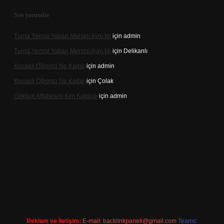
Son yorumlar
Turna Yemisi Yaban Mersini Aynı Mı
için
admin
Turna Yemisi Yaban Mersini Aynı Mı
için
Delikanlı
Kocaeli Öğrenci Ne Kadar
için
admin
Kocaeli Öğrenci Ne Kadar
için
Çolak
Göktürk Alfabesini Kim Kaldırdı
için
admin
giriş
Reklam ve İletişim:
E-mail:
backlinkpaneli@gmail.com
Teams: