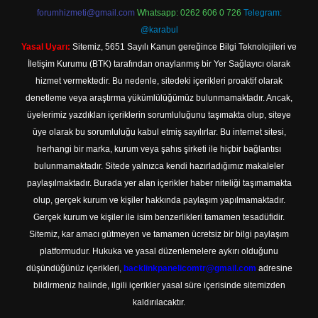
forumhizmeti@gmail.com
Whatsapp: 0262 606 0 726
Telegram:
@karabul
Yasal Uyarı:
Sitemiz, 5651 Sayılı Kanun gereğince Bilgi Teknolojileri ve
İletişim Kurumu (BTK) tarafından onaylanmış bir Yer Sağlayıcı olarak
hizmet vermektedir. Bu nedenle, sitedeki içerikleri proaktif olarak
denetleme veya araştırma yükümlülüğümüz bulunmamaktadır. Ancak,
üyelerimiz yazdıkları içeriklerin sorumluluğunu taşımakta olup, siteye
üye olarak bu sorumluluğu kabul etmiş sayılırlar. Bu internet sitesi,
herhangi bir marka, kurum veya şahıs şirketi ile hiçbir bağlantısı
bulunmamaktadır. Sitede yalnızca kendi hazırladığımız makaleler
paylaşılmaktadır. Burada yer alan içerikler haber niteliği taşımamakta
olup, gerçek kurum ve kişiler hakkında paylaşım yapılmamaktadır.
Gerçek kurum ve kişiler ile isim benzerlikleri tamamen tesadüfidir.
Sitemiz, kar amacı gütmeyen ve tamamen ücretsiz bir bilgi paylaşım
platformudur. Hukuka ve yasal düzenlemelere aykırı olduğunu
düşündüğünüz içerikleri,
backlinkpanelicomtr@gmail.com
adresine
bildirmeniz halinde, ilgili içerikler yasal süre içerisinde sitemizden
kaldırılacaktır.