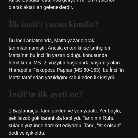
olarak aktarılan geleneklerdir.
İlk incil’i yazan kimdir?
Bu İncil anlatımında, Matta yazar olarak
tanımlanmamıştır. Ancak, erken kilise tarihçileri
Matta’nın bu İncil’in yazarı olduğu konusunda
hemfikirdir. MS. 2. yüzyılın başlarında yaşamış olan
Hierapolis Piskoposu Papias (MS 60-163), bu İncil’in
Matta tarafından yazıldığını kabul eden ilk kişiydi.
İncil’in ilk ayeti ne?
1 Başlangıçta Tanrı gökleri ve yeri yarattı. Yer boştu,
şekilsizdi; gök karanlıkla kaplıydı. Tanrı’nın Ruhu
suların yüzünde hareket ediyordu. Tanrı, “Işık olsun”
dedi ve ışık oldu.