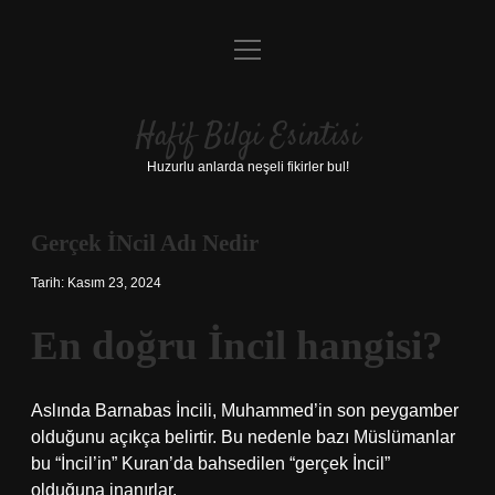
menüyü
Anasayfa
aç
Gizlilik Politikası
Hafif Bilgi Esintisi
Yasal Uyarı
Huzurlu anlarda neşeli fikirler bul!
Hakkımızda
Gerçek İNcil Adı Nedir
Tarih: Kasım 23, 2024
En doğru İncil hangisi?
Aslında Barnabas İncili, Muhammed’in son peygamber
olduğunu açıkça belirtir. Bu nedenle bazı Müslümanlar
bu “İncil’in” Kuran’da bahsedilen “gerçek İncil”
olduğuna inanırlar.