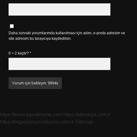
Daha sonraki yorumlarımda kullanılması için adım, e-posta adresim ve
site adresim bu tarayıcıya kaydedilsin.
6 + 2 kaçtır?
*
https://www.toprakhome.com
https://otomega.com.tr
https://organizasyondeposu.com.tr
Sitemap