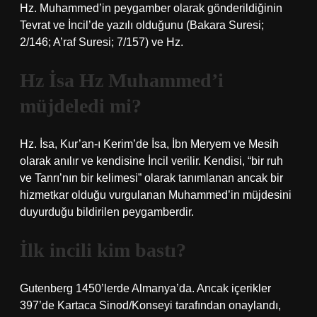
Hz. Muhammed’in peygamber olarak gönderildiğinin
Tevrat ve İncil’de yazılı olduğunu (Bakara Suresi;
2/146; A’raf Suresi; 7/157) ve Hz.
Hz İsa Hz Muhammed’i
müjdeledi mi?
Hz. İsa, Kur’an-ı Kerim’de İsa, İbn Meryem ve Mesih
olarak anılır ve kendisine İncil verilir. Kendisi, “bir ruh
ve Tanrı’nın bir kelimesi” olarak tanımlanan ancak bir
hizmetkar olduğu vurgulanan Muhammed’in müjdesini
duyurduğu bildirilen peygamberdir.
İlk incili kim bastı?
Gutenberg 1450’lerde Almanya’da. Ancak içerikler
397’de Kartaca Sinod/Konseyi tarafından onaylandı,