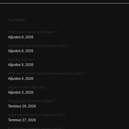
Sidebar
Son Yazılar
Doğru göz masajı nasıl yapılır ?
Ağustos 6, 2026
Kumsalda kaç tane kum tanesi vardır ?
Ağustos 6, 2026
Avni kız ismi mi ?
Ağustos 5, 2026
ATM’den 1 günde en fazla ne kadar para çekilir ?
Ağustos 4, 2026
Akyuvar nedir diğer adı ?
Ağustos 3, 2026
Wagyu sığır eti neden pahalı ?
Temmuz 29, 2026
Koşu yapmak dizlere zarar verir mi ?
Temmuz 27, 2026
Kurabiyeler pişerken neden yayılır ?