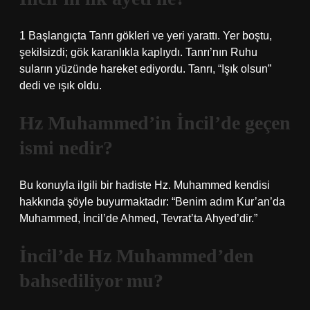
1 Başlangıçta Tanrı gökleri ve yeri yarattı. Yer boştu,
şekilsizdi; gök karanlıkla kaplıydı. Tanrı’nın Ruhu
suların yüzünde hareket ediyordu. Tanrı, “Işık olsun”
dedi ve ışık oldu.
Hz Muhammed’in İncil’de geçen
ismi nedir?
Bu konuyla ilgili bir hadiste Hz. Muhammed kendisi
hakkında şöyle buyurmaktadır: “Benim adım Kur’an’da
Muhammed, İncil’de Ahmed, Tevrat’ta Ahyed’dir.”
İncil’de Hz Muhammed’den
bahsediliyor mu?