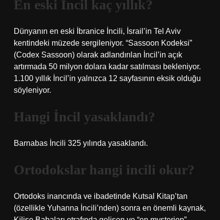
En eski İncil kaç yıllık?
Dünyanın en eski İbranice İncili, İsrail’in Tel Aviv
kentindeki müzede sergileniyor. “Sassoon Kodeksi”
(Codex Sassoon) olarak adlandırılan İncil’in açık
artırmada 50 milyon dolara kadar satılması bekleniyor.
1.100 yıllık İncil’in yalnızca 12 sayfasının eksik olduğu
söyleniyor.
Hangi İncil yasaklandı?
Barnabas İncili 325 yılında yasaklandı.
Ortodokslar hangi incili okur?
Ortodoks inancında ve ibadetinde Kutsal Kitap’tan
(özellikle Yuhanna İncili’nden) sonra en önemli kaynak,
Kilise Babaları etrafında gelişen ve “en mysterion”