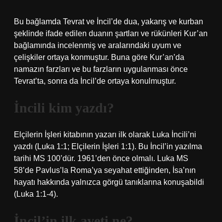
Bu bağlamda Tevrat ve İncil’de dua, yakarış ve kurban
şeklinde ifade edilen duanın şartları ve rükünleri Kur’an
bağlamında incelenmiş ve aralarındaki uyum ve
çelişkiler ortaya konmuştur. Buna göre Kur’an’da
namazın farzları ve bu farzların uygulanması önce
Tevrat’ta, sonra da İncil’de ortaya konulmuştur.
İncili kim yazdı?
Elçilerin İşleri kitabının yazarı ilk olarak Luka İncili’ni
yazdı (Luka 1:1; Elçilerin İşleri 1:1). Bu İncil’in yazılma
tarihi MS 100’dür. 1961’den önce olmalı. Luka MS
58’de Pavlus’la Roma’ya seyahat ettiğinden, İsa’nın
hayatı hakkında yalnızca görgü tanıklarına konuşabildi
(Luka 1:1-4).
İncil’in ilk ayeti ne?