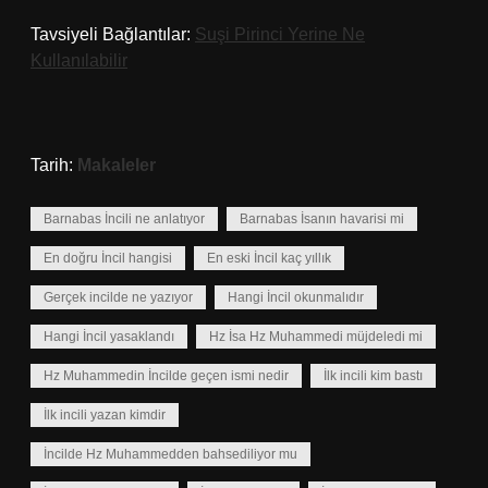
Tavsiyeli Bağlantılar:
Suşi Pirinci Yerine Ne
Kullanılabilir
Tarih:
Makaleler
Barnabas İncili ne anlatıyor
Barnabas İsanın havarisi mi
En doğru İncil hangisi
En eski İncil kaç yıllık
Gerçek incilde ne yazıyor
Hangi İncil okunmalıdır
Hangi İncil yasaklandı
Hz İsa Hz Muhammedi müjdeledi mi
Hz Muhammedin İncilde geçen ismi nedir
İlk incili kim bastı
İlk incili yazan kimdir
İncilde Hz Muhammedden bahsediliyor mu