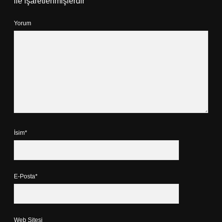
ile işaretlenmişlerdir
Yorum
İsim*
E-Posta*
Web Sitesi