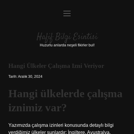
menüyü
Anasayfa
aç
Gizlilik Politikası
Hafif Bilgi Esintisi
Yasal Uyarı
Huzurlu anlarda neşeli fikirler bul!
Hakkımızda
Hangi Ülkeler Çalışma Izni Veriyor
Tarih: Aralık 30, 2024
Hangi ülkelerde çalışma
iznimiz var?
Yazımızda çalışma izinleri konusunda detaylı bilgi
verdiğimiz ülkeler şunlardır: İngiltere, Avustralya,