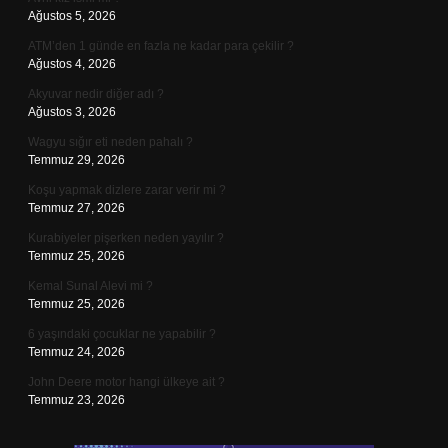
Ağustos 5, 2026
ATM’den 1 günde en fazla ne kadar para çekilir ?
Ağustos 4, 2026
Akyuvar nedir diğer adı ?
Ağustos 3, 2026
Wagyu sığır eti neden pahalı ?
Temmuz 29, 2026
Koşu yapmak dizlere zarar verir mi ?
Temmuz 27, 2026
Kurabiyeler pişerken neden yayılır ?
Temmuz 25, 2026
Kemal Sunal Alevi mi ?
Temmuz 25, 2026
6 yaşındaki çocuklar ne yapabilir ?
Temmuz 24, 2026
John Deere motor hangi ülkeye ait ?
Temmuz 23, 2026