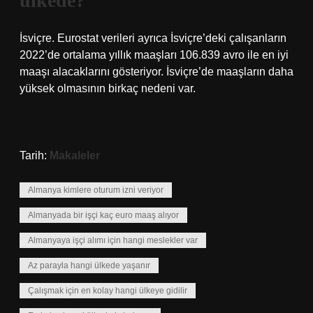
ülkede?
İsviçre. Eurostat verileri ayrıca İsviçre’deki çalışanların
2022’de ortalama yıllık maaşları 106.839 avro ile en iyi
maaşı alacaklarını gösteriyor. İsviçre’de maaşların daha
yüksek olmasının birkaç nedeni var.
Tarih:
Makaleler
Almanya kimlere oturum izni veriyor
Almanyada bir işçi kaç euro maaş alıyor
Almanyaya işçi alımı için hangi meslekler var
Az parayla hangi ülkede yaşanır
Çalışmak için en kolay hangi ülkeye gidilir