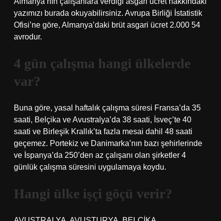
Almanya’nın çalışanlara verdiği asgari ücret hakkındaki
yazımızı burada okuyabilirsiniz. Avrupa Birliği İstatistik
Ofisi’ne göre, Almanya’daki brüt asgari ücret 2.000 54
avrodur.
4 gün çalışma hangi ülkelerde
var?
Buna göre, yasal haftalık çalışma süresi Fransa’da 35
saati, Belçika ve Avustralya’da 38 saati, İsveç’te 40
saati ve Birleşik Krallık’ta fazla mesai dahil 48 saati
geçemez. Portekiz ve Danimarka’nın bazı şehirlerinde
ve İspanya’da 250’den az çalışanı olan şirketler 4
günlük çalışma süresini uygulamaya koydu.
Hangi ülke işçi göçü verir?
AVUSTRALYA. AVUSTURYA. BELÇİKA.