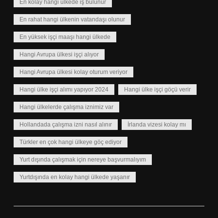
En kolay hangi ülkede iş bulunur
En rahat hangi ülkenin vatandaşı olunur
En yüksek işçi maaşı hangi ülkede
Hangi Avrupa ülkesi işçi alıyor
Hangi Avrupa ülkesi kolay oturum veriyor
Hangi ülke işçi alımı yapıyor 2024
Hangi ülke işçi göçü verir
Hangi ülkelerde çalışma iznimiz var
Hollandada çalışma izni nasıl alınır
İrlanda vizesi kolay mı
Türkler en çok hangi ülkeye göç ediyor
Yurt dışında çalışmak için nereye başvurmalıyım
Yurtdışında en kolay hangi ülkede yaşanır