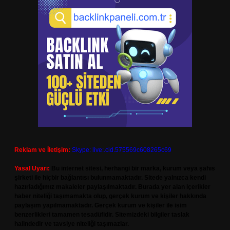
Reklam ve İletişim:
Skype: live:.cid.575569c608265c69
Yasal Uyarı:
Bu internet sitesi, herhangi bir marka, kurum veya şahıs
şirketi ile hiçbir bağlantısı bulunmamaktadır. Sitede yalnızca kendi
hazırladığımız makaleler paylaşılmaktadır. Burada yer alan içerikler
haber niteliği taşımamakta olup, gerçek kurum ve kişiler hakkında
paylaşım yapılmamaktadır. Gerçek kurum ve kişiler ile isim
benzerlikleri tamamen tesadüfidir. Sitemizdeki bilgiler taslak
halindedir ve tavsiye niteliği taşımazlar.