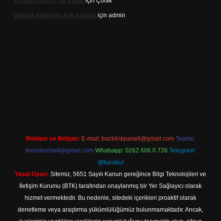
Kocaeli Öğrenci Ne Kadar
için
Çolak
Göktürk Alfabesini Kim Kaldırdı
için
admin
iriş
Reklam ve İletişim:
E-mail:
backlinkpaneli@gmail.com
Teams:
forumhizmeti@gmail.com
Whatsapp: 0262 606 0 726
Telegram:
@karabul
Yasal Uyarı:
Sitemiz, 5651 Sayılı Kanun gereğince Bilgi Teknolojileri ve
İletişim Kurumu (BTK) tarafından onaylanmış bir Yer Sağlayıcı olarak
hizmet vermektedir. Bu nedenle, sitedeki içerikleri proaktif olarak
denetleme veya araştırma yükümlülüğümüz bulunmamaktadır. Ancak,