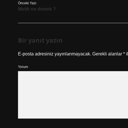
Önceki Yazı
Metih ne demek ?
Bir yanıt yazın
E-posta adresiniz yayınlanmayacak.
Gerekli alanlar
*
i
Yorum