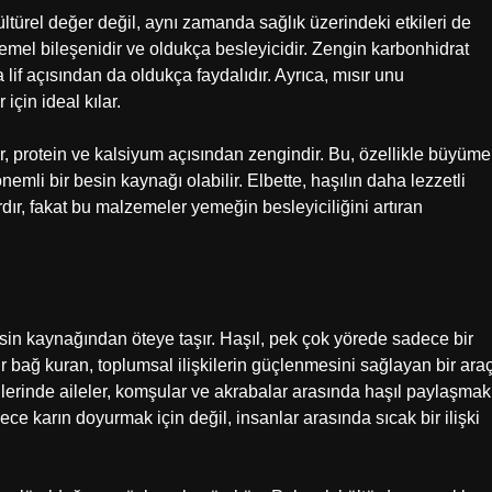
ltürel değer değil, aynı zamanda sağlık üzerindeki etkileri de
mel bileşenidir ve oldukça besleyicidir. Zengin karbonhidrat
lif açısından da oldukça faydalıdır. Ayrıca, mısır unu
için ideal kılar.
r, protein ve kalsiyum açısından zengindir. Bu, özellikle büyüme
önemli bir besin kaynağı olabilir. Elbette, haşılın daha lezzetli
dır, fakat bu malzemeler yemeğin besleyiciliğini artıran
sin kaynağından öteye taşır. Haşıl, pek çok yörede sadece bir
 bağ kuran, toplumsal ilişkilerin güçlenmesini sağlayan bir ara
ünlerinde aileler, komşular ve akrabalar arasında haşıl paylaşmak
ce karın doyurmak için değil, insanlar arasında sıcak bir ilişki