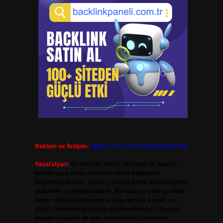
Reklam ve İletişim:
Skype: live:.cid.575569c608265c69
Yasal Uyarı:
Bu internet sitesi, herhangi bir marka,
kurum veya şahıs şirketi ile hiçbir bağlantısı
bulunmamaktadır. Sitede yalnızca kendi hazırladığımız
makaleler paylaşılmaktadır. Burada yer alan içerikler
haber niteliği taşımamakta olup, gerçek kurum ve
kişiler hakkında paylaşım yapılmamaktadır. Gerçek
kurum ve kişiler ile isim benzerlikleri tamamen