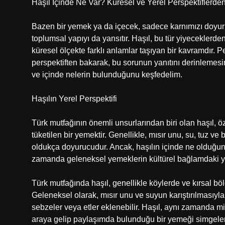
Haşıl İçinde Ne Var? Küresel ve Yerel Perspektiflerden
Bazen bir yemek ya da içecek, sadece karnımızı doyu
toplumsal yapıyı da yansıtır. Haşıl, bu tür yiyeceklerd
küresel ölçekte farklı anlamlar taşıyan bir kavramdır. 
perspektiften bakarak, bu sorunun yanıtını derinlemesin
ve içinde nelerin bulunduğunu keşfedelim.
Haşılın Yerel Perspektifi
Türk mutfağının önemli unsurlarından biri olan haşıl, 
tüketilen bir yemektir. Genellikle, mısır unu, su, tuz ve
oldukça doyurucudur. Ancak, haşılın içinde ne olduğun
zamanda geleneksel yemeklerin kültürel bağlamdaki yer
Türk mutfağında haşıl, genellikle köylerde ve kırsal böl
Geleneksel olarak, mısır unu ve suyun karıştırılmasıyla 
sebzeler veya etler eklenebilir. Haşıl, aynı zamanda mi
araya gelip paylaşımda bulunduğu bir yemeği simgeler