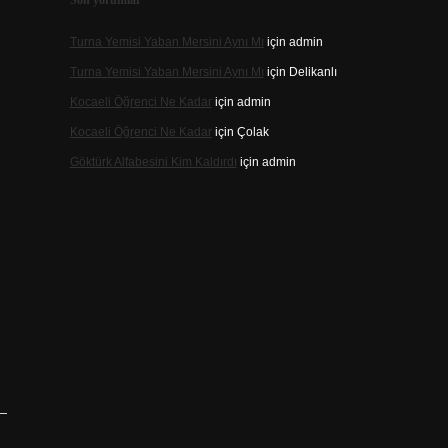
Son yorumlar
Turna Yemisi Yaban Mersini Aynı Mı
için
admin
Turna Yemisi Yaban Mersini Aynı Mı
için
Delikanlı
Kocaeli Öğrenci Ne Kadar
için
admin
Kocaeli Öğrenci Ne Kadar
için
Çolak
Göktürk Alfabesini Kim Kaldırdı
için
admin