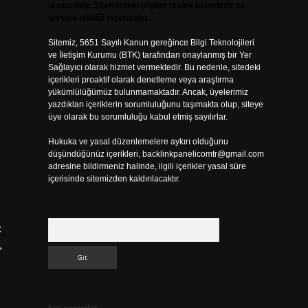
tesadüfidir. Sitemizdeki bilgiler taslak halindedir ve
tavsiye niteliği taşımazlar.
Sitemiz, 5651 Sayılı Kanun gereğince Bilgi Teknolojileri
ve İletişim Kurumu (BTK) tarafından onaylanmış bir Yer
Sağlayıcı olarak hizmet vermektedir. Bu nedenle, sitedeki
içerikleri proaktif olarak denetleme veya araştırma
yükümlülüğümüz bulunmamaktadır. Ancak, üyelerimiz
yazdıkları içeriklerin sorumluluğunu taşımakta olup, siteye
üye olarak bu sorumluluğu kabul etmiş sayılırlar.
Hukuka ve yasal düzenlemelere aykırı olduğunu
düşündüğünüz içerikleri,
backlinkpanelicomtr@gmail.com
adresine bildirmeniz halinde, ilgili içerikler yasal süre
içerisinde sitemizden kaldırılacaktır.
Arama
ç
,