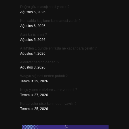
Doğru göz masajı nasıl yapılır ?
Ağustos 6, 2026
Kumsalda kaç tane kum tanesi vardır ?
Ağustos 6, 2026
Avni kız ismi mi ?
Ağustos 5, 2026
ATM’den 1 günde en fazla ne kadar para çekilir ?
Ağustos 4, 2026
Akyuvar nedir diğer adı ?
Ağustos 3, 2026
Wagyu sığır eti neden pahalı ?
Temmuz 29, 2026
Koşu yapmak dizlere zarar verir mi ?
Temmuz 27, 2026
Kurabiyeler pişerken neden yayılır ?
Temmuz 25, 2026