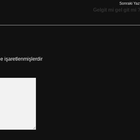
Sonraki Yaz
Gelgit mi gel git mi 
le işaretlenmişlerdir