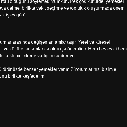
bir rolü olduğunu söylemek mümkün. Pek çok kültürde, yemekler
a gelme, birlikte vakit geçirme ve topluluk oluşturmada önemli
rak işlev görür.
lumlar arasında değişen anlamlar taşır. Yerel ve küresel
l ve kültürel anlamlar da oldukça önemlidir. Hem besleyici hem
 farklı biçimlerde varlığını sürdürüyor.
ltürünüzde benzer yemekler var mı? Yorumlarınızı bizimle
rünü birlikte keşfedelim!