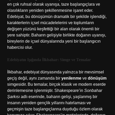
en çok ruhsal olarak uyanışa, taze başlangıçlara ve
olasılıkların yeniden şekillenmesine işaret eder.
Edebiyat, bu dönüşümün dramatik bir şekilde işlendiği,
karakterlerin içsel mücadelelerini ve toplumların
değişen yüzünü keşfettiği bir alan olarak önemli bir
yere sahiptir. Baharın gelişiyle birlikte doğanın uyanışı,
bireylerin de içsel dünyalarında yeni bir başlangıcın
habercisi olur.
Edebiyatın Işığında İlkbahar: Simge ve Temalar
İlkbahar, edebiyat dünyasında yalnızca bir mevsimsel
geçiş değil, aynı zamanda bir
yenilenme
ve
dönüşüm
simgesidir. Bu temalar, birçok klasik ve modern eserde
derinlemesine işlenmiştir. Shakespeare’in
Sonbahar
Şarkısı
adlı eserinde, baharın gelişi, yaşlanmış bir
insanın yeniden gençlik yıllarını hatırlaması ve
geçmişin taze başlangıçlarına duyduğu özlem olarak