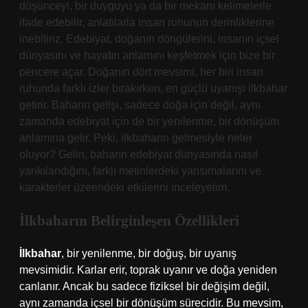
düşünceyi, bir duyguyu ya da bir mekanı kelimelerle
ifade edebilir, anlatılarla insan ruhunun derinliklerine
inebiliriz. Edebiyat, doğanın döngülerini, insanın içsel
dünyasını ve hayatın anlamını keşfetmek için bize bir
pencere açar. Doğanın dört mevsimi, her biri insan
ruhunda farklı izler bırakırken, en güçlü uyanışı ilkbahar
getirir. Baharın gelişi, sadece doğa için değil, aynı
zamanda edebiyat için de bir yenilenme, bir dönüşüm
anlamına gelir. Peki, ilkbaharın gelmesiyle neler
oluyor? Gelin, baharın edebiyat dünyasında nasıl
yankılandığını, farklı metinlerdeki yansımalarını ve
karakterler üzerindeki etkilerini inceleyelim.
İlkbaharın Belirginleşen Özellikleri
İlkbahar
, bir yenilenme, bir doğuş, bir uyanış
mevsimidir. Karlar erir, toprak uyanır ve doğa yeniden
canlanır. Ancak bu sadece fiziksel bir değişim değil,
aynı zamanda içsel bir dönüşüm sürecidir. Bu mevsim,