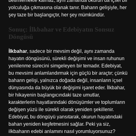
betimlemekle kalmaz, aynı zamanda okurun da içsel bir
yolculuğa çıkmasına olanak tanır. Baharın gelişiyle, her
şey taze bir başlangıçtır, her şey mümkündür.
Sonuç: İlkbahar ve Edebiyatın Sonsuz
Döngüsü
İlkbahar
, sadece bir mevsim değil, aynı zamanda
hayatın döngüsünü, sürekli değişimi ve insan ruhunun
yenilenme sürecini simgeleyen bir temadır. Edebiyat,
bu mevsimi anlamlandırmak için güçlü bir araçtır; çünkü
baharın gelişi, yalnızca doğada değil, insanların içsel
dünyasında da büyük bir değişimi işaret eder. İlkbahar,
bir hikayenin başlangıcındaki taze umutlar,
karakterlerin hayatlarındaki dönüşümler ve toplumların
değişen yüzü ile sürekli olarak yeniden şekillenir.
Edebiyat, bu döngüyü yansıtarak, okurun hayatındaki
baharı yeniden keşfetmesini sağlar. Peki ya siz,
ilkbaharın edebi anlamını nasıl yorumluyorsunuz?