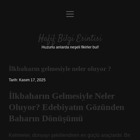
menüyü
Anasayfa
aç
Gizlilik Politikası
Hafif Bilgi Esintisi
Yasal Uyarı
Huzurlu anlarda neşeli fikirler bul!
Hakkımızda
İlkbaharın gelmesiyle neler oluyor ?
Tarih: Kasım 17, 2025
İlkbaharın Gelmesiyle Neler
Oluyor? Edebiyatın Gözünden
Baharın Dönüşümü
Kelimeler, dünyayı şekillendiren en güçlü araçlardır. Bir