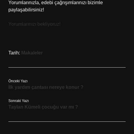
Yorumlarınızla, edebi çağrışımlarınızı bizimle
paylaşabilirsiniz!
Yorumlarınızı bekliyoruz!
Tarih:
Makaleler
Önceki Yazı
İlk yardım çantası nereye konur ?
Sonraki Yazı
Taylan Kümeli çocuğu var mı ?