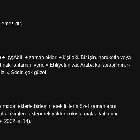
 -emez”dir.
+ -(y)Abil- + zaman ekleri + kişi eki. Bir işin, hareketin veya
ak” anlamını verir. » Ehliyetim var. Araba kullanabilirim. »
z. » Sesin çok güzel.
modal eklerle birleştirilerek fiillerin özel zamanlarını
ahut isimlere eklenerek yüklem oluşturmakta kullanılır
: 2002, s. 14).