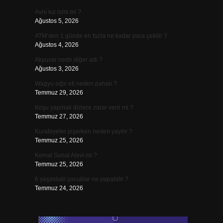
Avni kız ismi mi ?
Ağustos 5, 2026
ATM’den 1 günde en fazla ne kadar para çekilir ?
Ağustos 4, 2026
Akyuvar nedir diğer adı ?
Ağustos 3, 2026
Wagyu sığır eti neden pahalı ?
Temmuz 29, 2026
Koşu yapmak dizlere zarar verir mi ?
Temmuz 27, 2026
Kurabiyeler pişerken neden yayılır ?
Temmuz 25, 2026
Kemal Sunal Alevi mi ?
Temmuz 25, 2026
6 yaşındaki çocuklar ne yapabilir ?
Temmuz 24, 2026