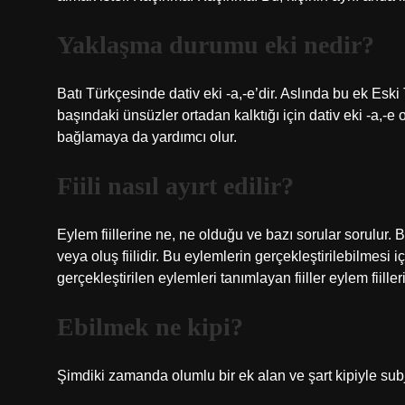
Yaklaşma durumu eki nedir?
Batı Türkçesinde dativ eki -a,-e’dir. Aslında bu ek Esk
başındaki ünsüzler ortadan kalktığı için dativ eki -a,-
bağlamaya da yardımcı olur.
Fiili nasıl ayırt edilir?
Eylem fiillerine ne, ne olduğu ve bazı sorular sorulur. 
veya oluş fiilidir. Bu eylemlerin gerçekleştirilebilmesi 
gerçekleştirilen eylemleri tanımlayan fiiller eylem fiilleri
Ebilmek ne kipi?
Şimdiki zamanda olumlu bir ek alan ve şart kipiyle subjon