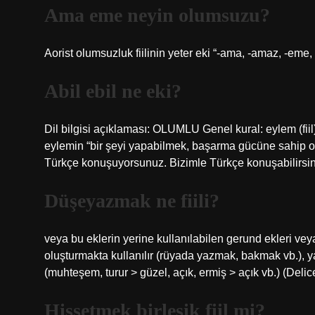
Ama eme neyin olumsuzu?
Aorist olumsuzluk fiilinin yeter eki “-ama, -amaz, -eme,
Abil ebil ne eki?
Dil bilgisi açıklaması: OLUMLU Genel kural: eylem (fiil) 
eylemin “bir şeyi yapabilmek, başarma gücüne sahip olm
Türkçe konuşuyorsunuz. Bizimle Türkçe konuşabilirsini
Düşeyazmak ne fiili?
veya bu eklerin yerine kullanılabilen gerund ekleri veya 
oluşturmakta kullanılır (rüyada yazmak, bakmak vb.), y
(muhteşem, turur > güzel, açık, ermiş > açık vb.) (Delice
Hissetmek birleşik fiil mi?