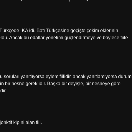
i Türkçede -KA idi. Batı Türkçesine geçişte çekim eklerinin
e oldu. Ancak bu edatlar yönelimi güçlendirmeye ve böylece fiile
Bu soruları yanıtlıyorsa eylem fiilidir, ancak yanıtlamıyorsa durum
için bir nesne gereklidir. Başka bir deyişle, bir nesneye göre
dir.
ktif kipini alan fiil.