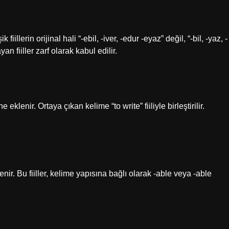
illerin orijinal hali “-ebil, -iver, -edur -eyaz” değil, “-bil, -yaz, -
an fiiller zarf olarak kabul edilir.
e eklenir. Ortaya çıkan kelime “to write” fiiliyle birleştirilir.
nir. Bu fiiller, kelime yapısına bağlı olarak -able veya -able