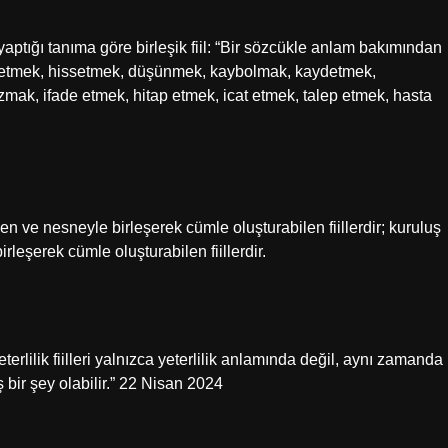
aptığı tanıma göre birleşik fiil: “Bir sözcükle anlam bakımından
ddetmek, hissetmek, düşünmek, kaybolmak, kaydetmek,
ak, ifade etmek, hitap etmek, icat etmek, talep etmek, hasta
 ve nesneyle birleşerek cümle oluşturabilen fiillerdir; kuruluş
rleşerek cümle oluşturabilen fiillerdir.
- Yeterlilik fiilleri yalnızca yeterlilik anlamında değil, aynı zamanda
ş bir şey olabilir.” 22 Nisan 2024