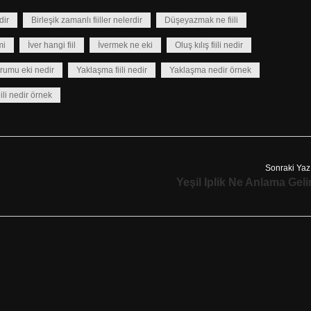
dir
Birleşik zamanlı fiiller nelerdir
Düşeyazmak ne fiili
mi
İver hangi fiil
İvermek ne eki
Oluş kılış fiili nedir
rumu eki nedir
Yaklaşma fiili nedir
Yaklaşma nedir örnek
fiili nedir örnek
Sonraki Yaz
Yeşil Iplik Ne Anlama Geli