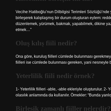
Vecihe Hatiboğlu’nun Dilbilgisi Terimleri Sözlüğü’nde y
birleşerek kalıplaşmış bir durum oluşturan eylem: re
düzenlemek, yürümek, bakmak, yapabilmek, dikine yazm
etmek…”
Oluş kılış fiili nedir?
Ona göre, kuruluş fiilleri cümlede bulunması gerekmeyen
fiilleri ise cümlede bulunması gereken, yani nesneyle bi
Yeterlilik fiili nedir örnek?
1- Yeterlilik fiilleri -able, -able ekleriyle oluşturulur. 2
olasılık anlamında da kullanılır. Örnekler: “Bunda yanlı
Birleşik zamanlı fiiller nelerdir?