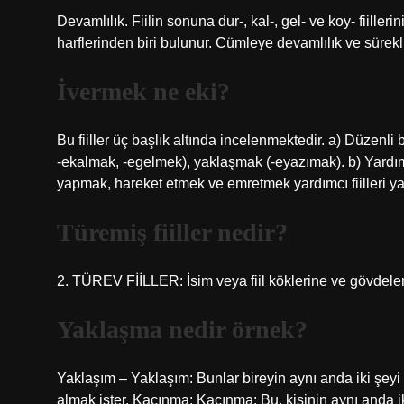
Devamlılık. Fiilin sonuna dur-, kal-, gel- ve koy- fiiller
harflerinden biri bulunur. Cümleye devamlılık ve sürekli
İvermek ne eki?
Bu fiiller üç başlık altında incelenmektedir. a) Düzenli bir
-ekalmak, -egelmek), yaklaşmak (-eyazımak). b) Yardımcı
yapmak, hareket etmek ve emretmek yardımcı fiilleri yardı
Türemiş fiiller nedir?
2. TÜREV FİİLLER: İsim veya fiil köklerine ve gövdelerine
Yaklaşma nedir örnek?
Yaklaşım – Yaklaşım: Bunlar bireyin aynı anda iki şeyi
almak ister. Kaçınma: Kaçınma: Bu, kişinin aynı anda i