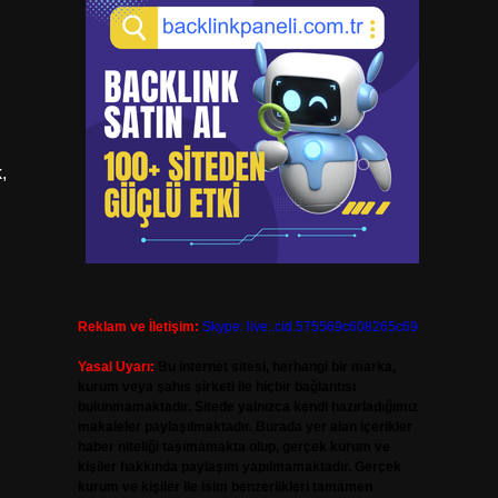
,
Reklam ve İletişim:
Skype: live:.cid.575569c608265c69
Yasal Uyarı:
Bu internet sitesi, herhangi bir marka,
kurum veya şahıs şirketi ile hiçbir bağlantısı
bulunmamaktadır. Sitede yalnızca kendi hazırladığımız
makaleler paylaşılmaktadır. Burada yer alan içerikler
haber niteliği taşımamakta olup, gerçek kurum ve
kişiler hakkında paylaşım yapılmamaktadır. Gerçek
kurum ve kişiler ile isim benzerlikleri tamamen