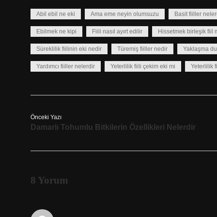
Abil ebil ne eki
Ama eme neyin olumsuzu
Basit fiiller neler
Ebilmek ne kipi
Fiili nasıl ayırt edilir
Hissetmek birleşik fiil 
Süreklilik fiilinin eki nedir
Türemiş fiiller nedir
Yaklaşma du
Yardımcı fiiller nelerdir
Yeterlilik fiili çekim eki mi
Yeterlilik 
Önceki Yazı
Damarlı Tohumlu Bitkilerin Özellikleri Nelerdir
8 Yorum