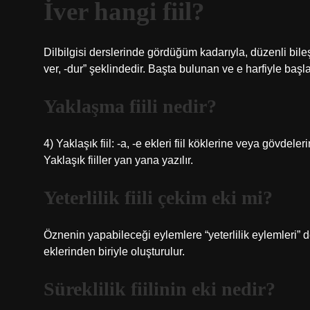
İver hangi fiil?
Dilbilgisi derslerinde gördüğüm kadarıyla, düzenli bileşik fi
ver, -dur” şeklindedir. Başta bulunan ve e harfiyle başlay
Yaklaşma fiili nedir?
4) Yaklaşık fiil: -a, -e ekleri fiil köklerine veya gövdelerin
Yaklaşık fiiller yan yana yazılır.
Yeterlilik fiili çekim eki mi?
Öznenin yapabileceği eylemlere “yeterlilik eylemleri” de
eklerinden biriyle oluşturulur.
Süreklilik fiilinin eki nedir?