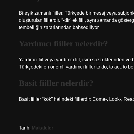
Bileşik zamanlı fiiller, Türkçede bir mesaj veya subjonkti
oluşturulan fiillerdir. “-dir” ek fiili, aynı zamanda göste
tembelliğin zararlarından bahsediliyor.
Yardımcı fiiller nelerdir?
Yardımcı fiil veya yardımcı fiil, isim sözcüklerinden ve b
Türkçedeki en önemli yardımcı fiiller to do, to act, to be
Basit fiiller nelerdir?
Basit fiiller “kök” halindeki fiillerdir: Come-, Look-, Rea
Tarih:
Makaleler