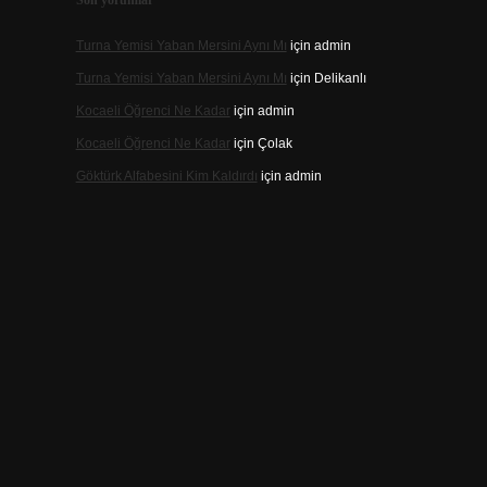
Son yorumlar
Turna Yemisi Yaban Mersini Aynı Mı
için
admin
Turna Yemisi Yaban Mersini Aynı Mı
için
Delikanlı
Kocaeli Öğrenci Ne Kadar
için
admin
Kocaeli Öğrenci Ne Kadar
için
Çolak
Göktürk Alfabesini Kim Kaldırdı
için
admin