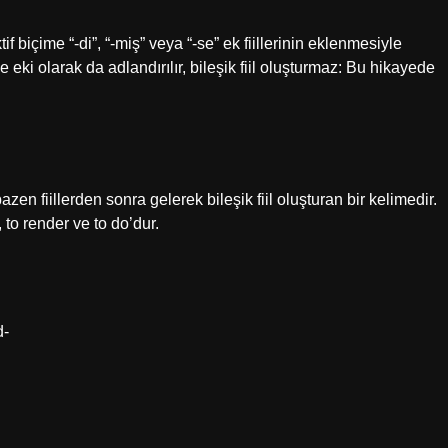
f biçime “-di”, “-miş” veya “-se” ek fiillerinin eklenmesiyle
rge eki olarak da adlandırılır, bileşik fiil oluşturmaz: Bu hikayede
azen fiillerden sonra gelerek bileşik fiil oluşturan bir kelimedir.
, to render ve to do’dur.
d-