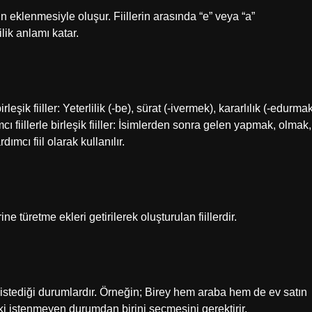
inin eklenmesiyle oluşur. Fiillerin arasında “e” veya “a”
lik anlamı katar.
leşik fiiller: Yeterlilik (-be), sürat (-ivermek), kararlılık (-edurmak
 fiillerle birleşik fiiller: İsimlerden sonra gelen yapmak, olmak,
mcı fiil olarak kullanılır.
 türetme ekleri getirilerek oluşturulan fiillerdir.
 istediği durumlardır. Örneğin; Birey hem araba hem de ev satın
ki istenmeyen durumdan birini seçmesini gerektirir.