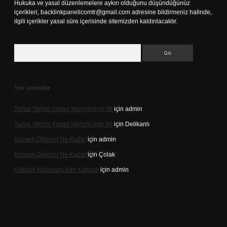
Hukuka ve yasal düzenlemelere aykırı olduğunu düşündüğünüz
içerikleri,
backlinkpanelicomtr@gmail.com
adresine bildirmeniz halinde,
ilgili içerikler yasal süre içerisinde sitemizden kaldırılacaktır.
Arama
Son yorumlar
Turna Yemisi Yaban Mersini Aynı Mı
için
admin
Turna Yemisi Yaban Mersini Aynı Mı
için
Delikanlı
Kocaeli Öğrenci Ne Kadar
için
admin
Kocaeli Öğrenci Ne Kadar
için
Çolak
Göktürk Alfabesini Kim Kaldırdı
için
admin