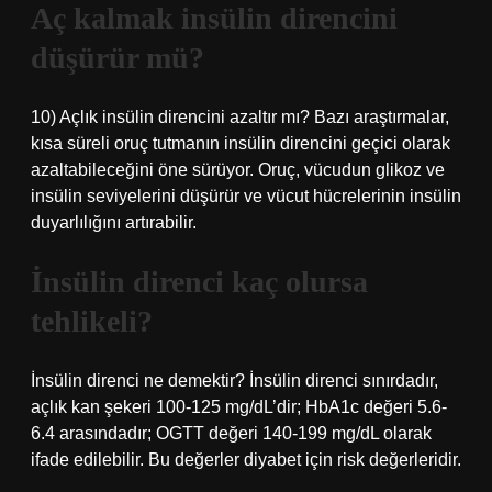
Aç kalmak insülin direncini
düşürür mü?
10) Açlık insülin direncini azaltır mı? Bazı araştırmalar,
kısa süreli oruç tutmanın insülin direncini geçici olarak
azaltabileceğini öne sürüyor. Oruç, vücudun glikoz ve
insülin seviyelerini düşürür ve vücut hücrelerinin insülin
duyarlılığını artırabilir.
İnsülin direnci kaç olursa
tehlikeli?
İnsülin direnci ne demektir? İnsülin direnci sınırdadır,
açlık kan şekeri 100-125 mg/dL’dir; HbA1c değeri 5.6-
6.4 arasındadır; OGTT değeri 140-199 mg/dL olarak
ifade edilebilir. Bu değerler diyabet için risk değerleridir.