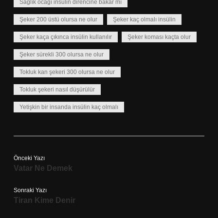
Sağlık ocağı insülin direncine bakar mı
Şeker 200 üstü olursa ne olur
Şeker kaç olmalı insülin
Şeker kaça çıkınca insülin kullanılır
Şeker koması kaçta olur
Şeker sürekli 300 olursa ne olur
Tokluk kan şekeri 300 olursa ne olur
Tokluk şekeri nasıl düşürülür
Yetişkin bir insanda insülin kaç olmalı
Önceki Yazı
Vatar Ne Demek
Sonraki Yazı
Tiran Kime Denir