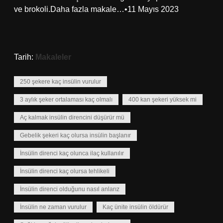
ve brokoli.Daha fazla makale…•11 Mayıs 2023
Tarih:
Makaleler
250 şekere kaç insülin vurulur
3 aylık şeker ortalaması kaç olmalı
400 kan şekeri yüksek mi
Aç kalmak insülin direncini düşürür mü
Gebelik şekeri kaç olursa insülin başlanır
İnsülin direnci kaç olunca ilaç kullanılır
İnsülin direnci kaç olursa tehlikeli
İnsülin direnci olduğunu nasıl anlarız
İnsülin ne zaman vurulur
Kaç ünite insülin öldürür