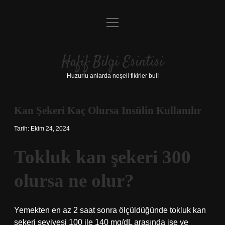
menüyü
Anasayfa
aç
Gizlilik Politikası
Hafif Bilgi Esintisi
Yasal Uyarı
Huzurlu anlarda neşeli fikirler bul!
Hakkımızda
Kan Şekeri Kaç Olursa Insülin Kullanılır
Tarih: Ekim 24, 2024
Tokluk kan şekeri 300
olursa ne olur?
Yemekten en az 2 saat sonra ölçüldüğünde tokluk kan
şekeri seviyesi 100 ile 140 mg/dL arasında ise ve