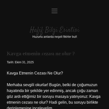
menüyü
Anasayfa
aç
Gizlilik Politikası
Hafif Bilgi Esintisi
Yasal Uyarı
Huzurlu anlarda neşeli fikirler bul!
Hakkımızda
Kavga etmenin cezası ne olur ?
Tarih: Ekim 31, 2025
Kavga Etmenin Cezası Ne Olur?
Merhaba sevgili okurlar! Bugün, belki de çoğumuzun
hayatında bir şekilde yer edinmiş, ancak çoğu zaman
göz ardı ettiğimiz bir soruyu masaya yatırıyoruz: Kavga
etmenin cezası ne olur? Hadi gelin, bu soruyu birlikte
derinlemesine inceleyelim.