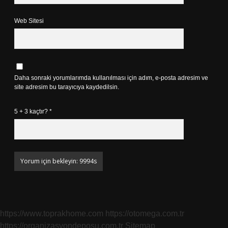
Web Sitesi
Daha sonraki yorumlarımda kullanılması için adım, e-posta adresim ve
site adresim bu tarayıcıya kaydedilsin.
5 + 3 kaçtır?
*
https://www.toprakhome.com
https://otomega.com.tr
https://organizasyondeposu.com.tr
Sitemap