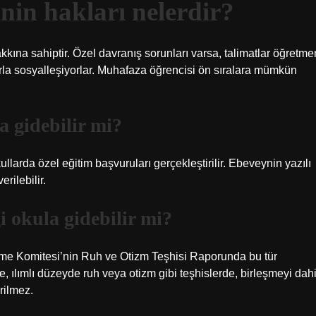
nin hakları nelerdir?
ına sahiptir. Özel davranış sorunları varsa, talimatlar öğretme
arla sosyalleşiyorlar. Muhafaza öğrencisi ön sıralara mümkün
a gidebilir mi?
arda özel eğitim başvuruları gerçekleştirilir. Ebeveynin yazılı
rilebilir.
i okula gidebilir mi?
irme Komitesi’nin Ruh ve Otizm Teşhisi Raporunda bu tür
şle, ılımlı düzeyde ruh veya otizm gibi teşhislerde, birleşmeyi dahi
irilmez.