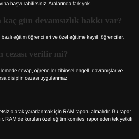
ına başvurabilirsiniz. Aralarında fark yok.
n kaç gün devamsızlık hakkı var?
azlı eğitim öğrencileri ve özel eğitime kayıtlı öğrenciler.
 cezası verilir mi?
nlemede cevap, öğrenciler zihinsel engelli davranışlar ve
rsa disiplin cezası uygulanmaz.
retsiz olarak yararlanmak için RAM raporu almalıdır. Bu rapor
ılır. RAM’de kurulan özel eğitim komitesi rapor eden tek yetkili