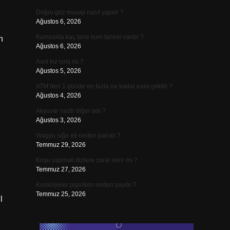
Doğru göz masajı nasıl yapılır ?
Ağustos 6, 2026
Kumsalda kaç tane kum tanesi vardır ?
n
Ağustos 6, 2026
Avni kız ismi mi ?
Ağustos 5, 2026
ATM’den 1 günde en fazla ne kadar para çekilir ?
Ağustos 4, 2026
Akyuvar nedir diğer adı ?
Ağustos 3, 2026
Wagyu sığır eti neden pahalı ?
Temmuz 29, 2026
Koşu yapmak dizlere zarar verir mi ?
Temmuz 27, 2026
Kurabiyeler pişerken neden yayılır ?
Temmuz 25, 2026
l