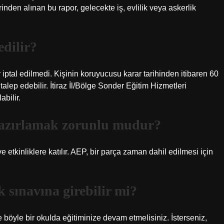
nden alınan bu rapor, gelecekte iş, evlilik veya askerlik
edilir?
iptal edilmedi. Kişinin koruyucusu karar tarihinden itibaren 60
talep edebilir. İtiraz İl/Bölge Sonder Eğitim Hizmetleri
abilir.
hazırlamak zorunlu mudur?
e etkinliklere katılır. AEP, bir parça zaman dahil edilmesi için
 sınavına girebilir mi?
e böyle bir okulda eğitiminize devam etmelisiniz. İsterseniz,