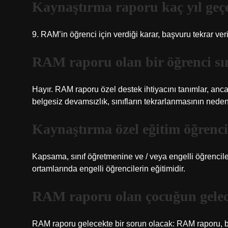
Kaynaştırma raporu kaç yıl geçe
9. RAM’in öğrenci için verdiği karar, başvuru tekrar ver
RAM raporu olan bir öğrenci sın
Hayır. RAM raporu özel destek ihtiyacını tanımlar, anca
belgesiz devamsızlık, sınıfların tekrarlanmasının nedeni
Kaynaştırma özel eğitim öğrenci
Kapsama, sınıf öğretmenine ve / veya engelli öğrencile
ortamlarında engelli öğrencilerin eğitimidir.
RAM raporu olan çocuğun gelece
RAM raporu gelecekte bir sorun olacak: RAM raporu,