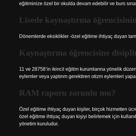
eğitiminize özel bir okulda devam edebilir ve burs sınav
Lisede kaynaştırma öğrencisini
Dönemlerde eksiklikler -özel eğitime ihtiyaç duyan tam b
Kaynaştırma öğrencisine disiplin
11 ve 28758’in ikincil eğitim kurumlarına yönelik düze
eylemler veya yaptırım gerektiren otizm eylemleri yapa
RAM raporu zorunlu mu?
Özel eğitime ihtiyaç duyan kişiler, birçok hizmetten üc
özel eğitime ihtiyaç duyan kişiyi belirlemek için kullan
yönetim kuruludur.