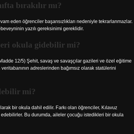
ıfta bırakılır mı?
vam eden öğrenciler başarısızlıkları nedeniyle tekrarlanmazlar.
beveyninin yazılı gereksinimi gereklidir.
eri okula gidebilir mi?
dde 12/5) Şehit, savaş ve savaşçılar gazileri ve özel eğitime
 veritabanının adreslerinden bağımsız olarak statülerini
debilir mi?
rak bir okula dahil edilir. Farkı olan öğrenciler, Kılavuz
debilirler. Bu durumda, aileler çocuğu istedikleri bir okula