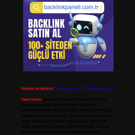
Reklam ve İletişim:
Skype: live:.cid.575569c608265c69
Yasal Uyarı:
Bu internet sitesi, herhangi bir marka,
kurum veya şahıs şirketi ile hiçbir bağlantısı
bulunmamaktadır. Sitede yalnızca kendi hazırladığımız
makaleler paylaşılmaktadır. Burada yer alan içerikler
haber niteliği taşımamakta olup, gerçek kurum ve
kişiler hakkında paylaşım yapılmamaktadır. Gerçek
kurum ve kişiler ile isim benzerlikleri tamamen