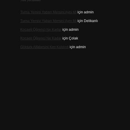
Son yorumlar
Turna Yemisi Yaban Mersini Aynı Mı
için
admin
Turna Yemisi Yaban Mersini Aynı Mı
için
Delikanlı
Kocaeli Öğrenci Ne Kadar
için
admin
Kocaeli Öğrenci Ne Kadar
için
Çolak
Göktürk Alfabesini Kim Kaldırdı
için
admin