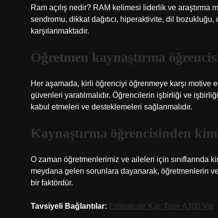
Ram açılış nedir? RAM kelimesi liderlik ve araştırma m
sendromu, dikkat dağıtıcı, hiperaktivite, dil bozukluğu, d
karşılanmaktadır.
Öğretmen kaynaştırma öğrencis
Her aşamada, kirli öğrenciyi öğrenmeye karşı motive edi
güvenleri yaratılmalıdır. Öğrencilerin işbirliği ve işbirl
kabul etmeleri ve desteklemeleri sağlanmalıdır.
Kaynaştırma öğrencisinden ki
O zaman öğretmenlerimiz ve aileleri için sınıflarında k
meydana gelen sorunlara dayanarak, öğretmenlerin ve ail
bir faktördür.
Tavsiyeli Bağlantılar:
Emirateste Kaç Tane A380 Var