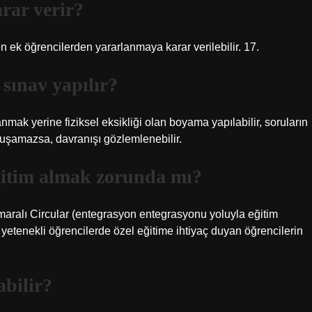
rar verir?
ek öğrencilerden yararlanmaya karar verilebilir. 17.
 sınav yapılır?
anmak yerine fiziksel eksikliği olan boyama yapılabilir, soruların
onuşamazsa, davranışı gözlemlenebilir.
ğitim almak zorunda mı?
aralı Circular (entegrasyon entegrasyonu yoluyla eğitim
 yetenekli öğrencilerde özel eğitime ihtiyaç duyan öğrencilerin
bilir?