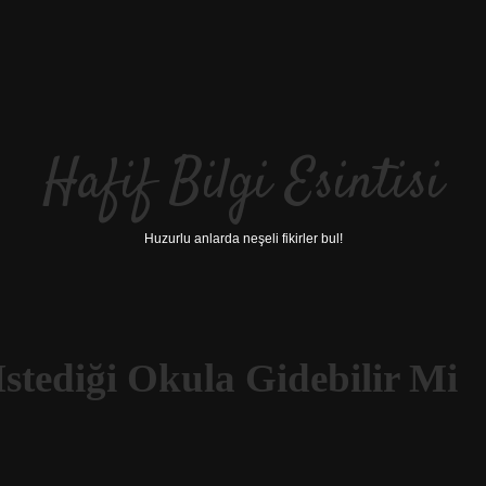
Hafif Bilgi Esintisi
Huzurlu anlarda neşeli fikirler bul!
stediği Okula Gidebilir Mi