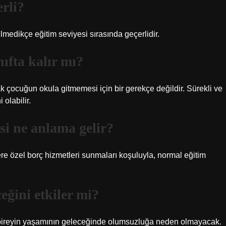
rli?
ilmedikçe eğitim seviyesi sırasında geçerlidir.
ıfta kalır mı?
k çocuğun okula gitmemesi için bir gerekçe değildir. Sürekli ve
 olabilir.
si ne anlama gelir?
re özel borç hizmetleri sunmaları koşuluyla, normal eğitim
ğini etkiler mi?
 bireyin yaşamının geleceğinde olumsuzluğa neden olmayacak.