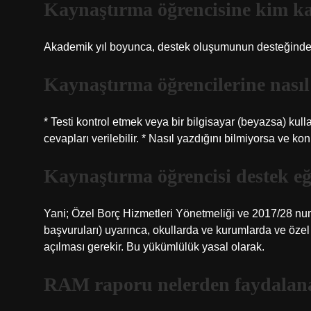
Kaynaştırma öğrencisine kim ka
Akademik yıl boyunca, destek oluşumunun desteğinden 
Kaynaştırma öğrencilerine nasıl
* Testi kontrol etmek veya bir bilgisayar (beyazsa) kull
cevapları verilebilir. * Nasıl yazdığını bilmiyorsa ve k
Kaynaştırma öğrencisi destek e
Yani; Özel Borç Hizmetleri Yönetmeliği ve 2017/28 num
başvuruları) uyarınca, okullarda ve kurumlarda ve özel
açılması gerekir. Bu yükümlülük yasal olarak.
RAM raporu nelerden faydalana