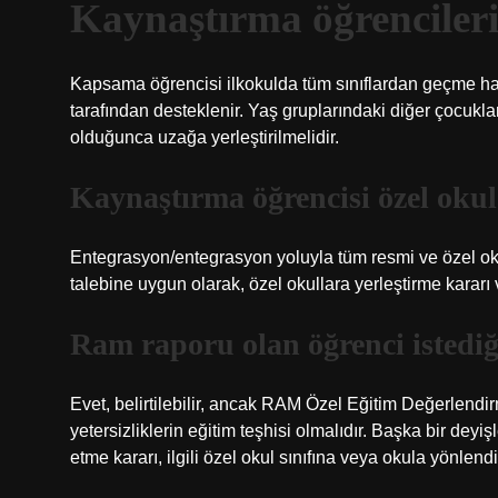
Kaynaştırma öğrencileri
Kapsama öğrencisi ilkokulda tüm sınıflardan geçme hakk
tarafından desteklenir. Yaş gruplarındaki diğer çocukl
olduğunca uzağa yerleştirilmelidir.
Kaynaştırma öğrencisi özel okul
Entegrasyon/entegrasyon yoluyla tüm resmi ve özel okull
talebine uygun olarak, özel okullara yerleştirme kararı ve
Ram raporu olan öğrenci istediğ
Evet, belirtilebilir, ancak RAM Özel Eğitim Değerlend
yetersizliklerin eğitim teşhisi olmalıdır. Başka bir deyi
etme kararı, ilgili özel okul sınıfına veya okula yönlend