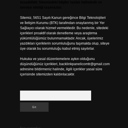
tesadüfidir. Sitemizdeki bilgiler taslak halindedir ve
tavsiye niteliği taşımazlar.
Sitemiz, 5651 Sayılı Kanun gereğince Bilgi Teknolojileri
ve İletişim Kurumu (BTK) tarafından onaylanmış bir Yer
Sağlayıcı olarak hizmet vermektedir. Bu nedenle, sitedeki
içerikleri proaktif olarak denetleme veya araştırma
yükümlülüğümüz bulunmamaktadır. Ancak, üyelerimiz
yazdıkları içeriklerin sorumluluğunu taşımakta olup, siteye
üye olarak bu sorumluluğu kabul etmiş sayılırlar.
Hukuka ve yasal düzenlemelere aykırı olduğunu
düşündüğünüz içerikleri,
backlinkpanelicomtr@gmail.com
adresine bildirmeniz halinde, ilgili içerikler yasal süre
içerisinde sitemizden kaldırılacaktır.
Arama