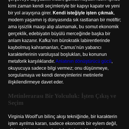
kimi zaman kendi seçimleriyle bir kapıyı kapatır ve yeni
bir yol arayışına girer.
Kendi isteğiyle işten çıkmak
,
modern yaşamın iş dünyasında sık rastlanan bir motiftir;
ama işsizlik maaşı alıp alamamak, bu somut ekonomik
gerçeklik, edebiyatın büyülü merceğinde başka bir
anlam kazanır. Kafka’nın bürokratik labirentlerinde
kaybolmuş kahramanları, Camus’nün yabancı
karakterlerinin varoluşsal boşlukları, bu konunun
metaforik karşılıklarıdır.
Anlatının dönüştürücü gücü
,
okuyucuya sadece bilgi vermez; onu düşünmeye,
sorgulamaya ve kendi deneyimlerini metinlerle
ilişkilendirmeye davet eder.
Metinlerarası Bir Yolculuk: İşten Çıkış ve
Seçim
Virginia Woolf’un bilinç akışı tekniğinde, bir karakterin
işten ayrılma kararı, sadece ekonomik bir eylem değil,