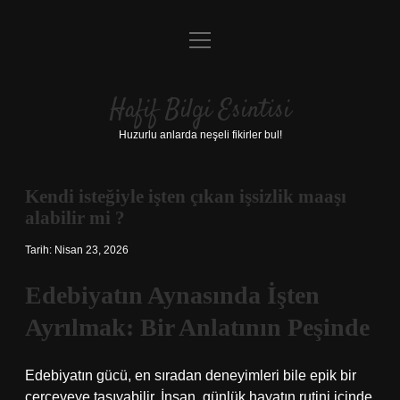
menüyü
Anasayfa
aç
Gizlilik Politikası
Hafif Bilgi Esintisi
Yasal Uyarı
Huzurlu anlarda neşeli fikirler bul!
Hakkımızda
Kendi isteğiyle işten çıkan işsizlik maaşı
alabilir mi ?
Tarih: Nisan 23, 2026
Edebiyatın Aynasında İşten
Ayrılmak: Bir Anlatının Peşinde
Edebiyatın gücü, en sıradan deneyimleri bile epik bir
çerçeveye taşıyabilir. İnsan, günlük hayatın rutini içinde