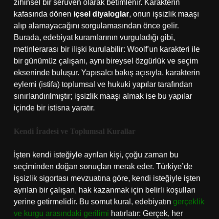
zihinsel bir serüven olarak betimlenir. Karakterin
kafasında dönen
içsel diyaloglar
, onun işsizlik maaşı
alıp alamayacağını sorgulamasından önce gelir.
Burada, edebiyat kuramlarının vurguladığı gibi,
metinlerarası bir ilişki kurulabilir: Woolf’un karakteri ile
bir günümüz çalışanı, aynı bireysel özgürlük ve seçim
ekseninde buluşur. Yapısalcı bakış açısıyla, karakterin
eylemi (istifa) toplumsal ve hukuki yapılar tarafından
sınırlandırılmıştır; işsizlik maaşı almak ise bu yapılar
içinde bir istisna yaratır.
Kendi İradesi ve Toplumsal Kurallar
İşten kendi isteğiyle ayrılan kişi, çoğu zaman bu
seçiminden doğan sonuçları merak eder. Türkiye’de
işsizlik sigortası mevzuatına göre, kendi isteğiyle işten
ayrılan bir çalışan, hak kazanmak için belirli koşulları
yerine getirmelidir. Bu somut kural, edebiyatın
gerçeklik
ve kurgu arasındaki gerilimi
hatırlatır: Gerçek, her