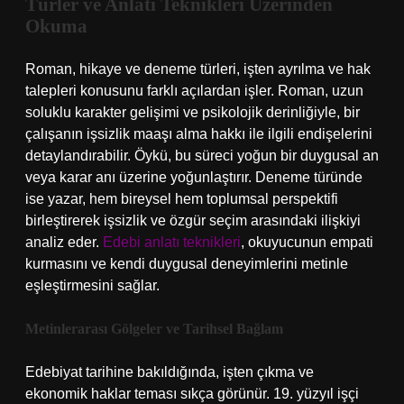
Türler ve Anlatı Teknikleri Üzerinden
Okuma
Roman, hikaye ve deneme türleri, işten ayrılma ve hak
talepleri konusunu farklı açılardan işler. Roman, uzun
soluklu karakter gelişimi ve psikolojik derinliğiyle, bir
çalışanın işsizlik maaşı alma hakkı ile ilgili endişelerini
detaylandırabilir. Öykü, bu süreci yoğun bir duygusal an
veya karar anı üzerine yoğunlaştırır. Deneme türünde
ise yazar, hem bireysel hem toplumsal perspektifi
birleştirerek işsizlik ve özgür seçim arasındaki ilişkiyi
analiz eder.
Edebi anlatı teknikleri
, okuyucunun empati
kurmasını ve kendi duygusal deneyimlerini metinle
eşleştirmesini sağlar.
Metinlerarası Gölgeler ve Tarihsel Bağlam
Edebiyat tarihine bakıldığında, işten çıkma ve
ekonomik haklar teması sıkça görünür. 19. yüzyıl işçi