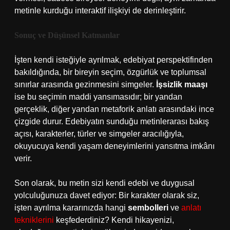
metinle kurduğu interaktif ilişkiyi de derinleştirir.
Sonuç ve Düşünsel Katmanlar
İşten kendi isteğiyle ayrılmak, edebiyat perspektifinden
bakıldığında, bir bireyin seçim, özgürlük ve toplumsal
sınırlar arasında gezinmesini simgeler.
İşsizlik maaşı
ise bu seçimin maddi yansımasıdır; bir yandan
gerçeklik, diğer yandan metaforik anlatı arasındaki ince
çizgide durur. Edebiyatın sunduğu metinlerarası bakış
açısı, karakterler, türler ve simgeler aracılığıyla,
okuyucuya kendi yaşam deneyimlerini yansıtma imkânı
verir.
Son olarak, bu metin sizi kendi edebi ve duygusal
yolculuğunuza davet ediyor: Bir karakter olarak siz,
işten ayrılma kararınızda hangi
sembolleri
ve
anlatı
tekniklerini
keşfederdiniz? Kendi hikayenizi,