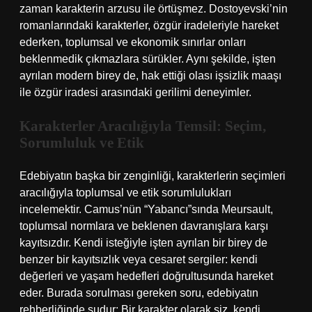
zaman karakterin arzusu ile örtüşmez. Dostoyevski’nin
romanlarındaki karakterler, özgür iradeleriyle hareket
ederken, toplumsal ve ekonomik sınırlar onları
beklenmedik çıkmazlara sürükler. Aynı şekilde, işten
ayrılan modern birey de, hak ettiği olası işsizlik maaşı
ile özgür iradesi arasındaki gerilimi deneyimler.
Karakterler Aracılığıyla Temsil: Seçim,
Sorumluluk ve Etik
Edebiyatın başka bir zenginliği, karakterlerin seçimleri
aracılığıyla toplumsal ve etik sorumlulukları
incelemektir. Camus’nün “Yabancı”sında Meursault,
toplumsal normlara ve beklenen davranışlara karşı
kayıtsızdır. Kendi isteğiyle işten ayrılan bir birey de
benzer bir kayıtsızlık veya cesaret sergiler: kendi
değerleri ve yaşam hedefleri doğrultusunda hareket
eder. Burada sorulması gereken soru, edebiyatın
rehberliğinde şudur: Bir karakter olarak siz, kendi