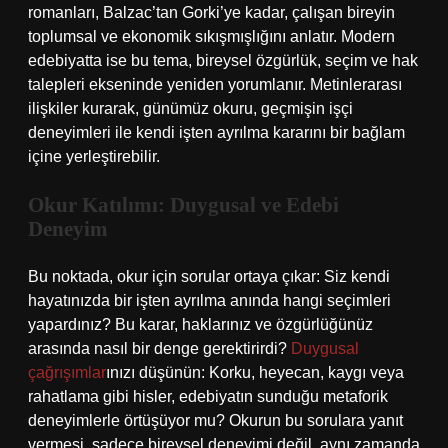
romanları, Balzac’tan Gorki’ye kadar, çalışan bireyin
toplumsal ve ekonomik sıkışmışlığını anlatır. Modern
edebiyatta ise bu tema, bireysel özgürlük, seçim ve hak
talepleri ekseninde yeniden yorumlanır. Metinlerarası
ilişkiler kurarak, günümüz okuru, geçmişin işçi
deneyimleri ile kendi işten ayrılma kararını bir bağlam
içine yerleştirebilir.
Okur Katılımı: Duygusal ve Edebi
Deneyim
Bu noktada, okur için sorular ortaya çıkar: Siz kendi
hayatınızda bir işten ayrılma anında hangi seçimleri
yapardınız? Bu karar, haklarınız ve özgürlüğünüz
arasında nasıl bir denge gerektirirdi?
Duygusal
çağrışımlar
ınızı düşünün: Korku, heyecan, kaygı veya
rahatlama gibi hisler, edebiyatın sunduğu metaforik
deneyimlerle örtüşüyor mu? Okurun bu sorulara yanıt
vermesi, sadece bireysel deneyimi değil, aynı zamanda