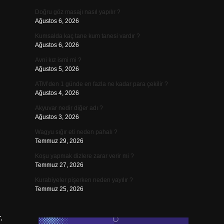
Doğru göz masajı nasıl yapılır ?
Ağustos 6, 2026
Kumsalda kaç tane kum tanesi vardır ?
Ağustos 6, 2026
Avni kız ismi mi ?
Ağustos 5, 2026
ATM’den 1 günde en fazla ne kadar para çekilir ?
Ağustos 4, 2026
Akyuvar nedir diğer adı ?
Ağustos 3, 2026
Wagyu sığır eti neden pahalı ?
Temmuz 29, 2026
Koşu yapmak dizlere zarar verir mi ?
Temmuz 27, 2026
Kurabiyeler pişerken neden yayılır ?
Temmuz 25, 2026
.