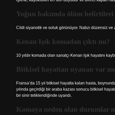
Yoğun bakımda ölüm belirtileri 
Cildi siyanotik ve soluk görünüyor. Nabzı düzensiz ve zay
Kenan Işık komadan çıktı mı?
10 yıldır komada olan sanatçı Kenan Işık hayatını kay
Bitkisel hayattan uyanan var m
Fransa’da 15 yıl bitkisel hayatta kalan hasta, boynundak
yılında geçirdiği bir araba kazası sonucu bitkisel hay
bir sinir tetiklendiğinde uyandı.
Komaya neden olan durumlar n