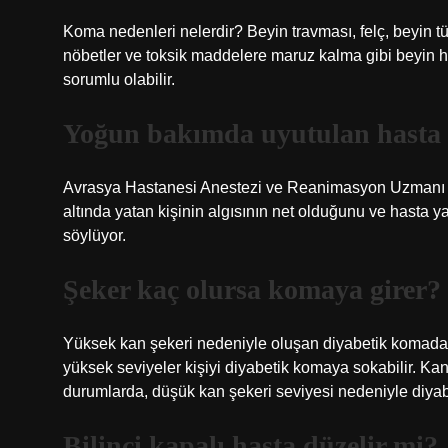
Koma nedenleri nelerdir? Beyin travması, felç, beyin tümö
nöbetler ve toksik maddelere maruz kalma gibi beyin h
sorumlu olabilir.
Yoğun bakımda uyutulan hasta t
Avrasya Hastanesi Anestezi ve Reanimasyon Uzmanı 
altında yatan kişinin algısının net olduğunu ve hasta 
söylüyor.
Şeker kaç olursa komaya girer?
Yüksek kan şekeri nedeniyle oluşan diyabetik komada, 
yüksek seviyeler kişiyi diyabetik komaya sokabilir. Ka
durumlarda, düşük kan şekeri seviyesi nedeniyle diya
Bilinci kapalı hasta düzelir mi?