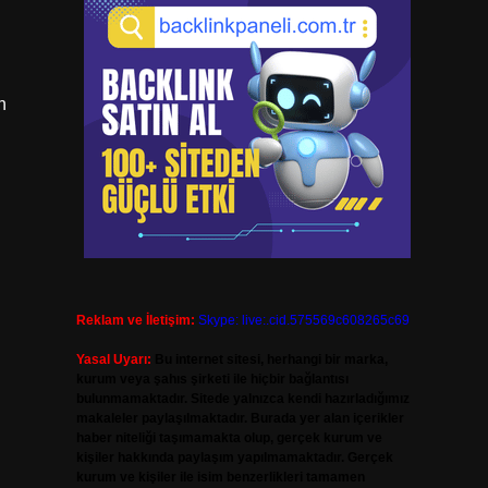
n
Reklam ve İletişim:
Skype: live:.cid.575569c608265c69
Yasal Uyarı:
Bu internet sitesi, herhangi bir marka,
kurum veya şahıs şirketi ile hiçbir bağlantısı
bulunmamaktadır. Sitede yalnızca kendi hazırladığımız
makaleler paylaşılmaktadır. Burada yer alan içerikler
haber niteliği taşımamakta olup, gerçek kurum ve
kişiler hakkında paylaşım yapılmamaktadır. Gerçek
kurum ve kişiler ile isim benzerlikleri tamamen