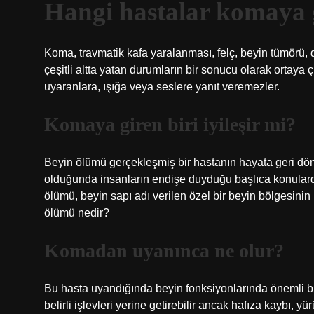
Hangi hastalar komaya 
Koma, travmatik kafa yaralanması, felç, beyin tümörü, 
çeşitli altta yatan durumların bir sonucu olarak ortaya çı
uyaranlara, ışığa veya seslere yanıt veremezler.
Komaya giren biri iyileşir mi?
Beyin ölümü gerçekleşmiş bir hastanın hayata geri dö
olduğunda insanların endişe duyduğu başlıca konulardan 
ölümü, beyin sapı adı verilen özel bir beyin bölgesinin
ölümü nedir?
Komadan uyanınca ne olur?
Bu hasta uyandığında beyin fonksiyonlarında önemli bir
belirli işlevleri yerine getirebilir ancak hafıza kaybı,