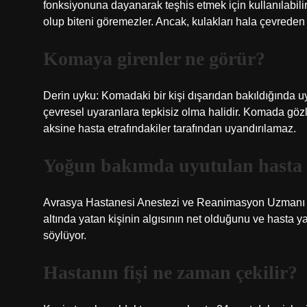
fonksiyonuna dayanarak teşhis etmek için kullanılabilir.
olup biteni göremezler. Ancak, kulakları hala çevreden g
Komaya girenler ne görür?
Derin uyku: Komadaki bir kişi dışarıdan bakıldığında 
çevresel uyaranlara tepkisiz olma halidir. Komada gö
aksine hasta etrafındakiler tarafından uyandırılamaz.
Yoğun bakımda uyutulan hasta t
Avrasya Hastanesi Anestezi ve Reanimasyon Uzmanı 
altında yatan kişinin algısının net olduğunu ve hasta 
söylüyor.
Hastanın fişi ne zaman çekilir?