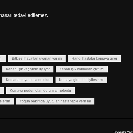
hasarı tedavi edilemez.
mı
Bitkisel hayattan uyanan var mı
Hangi hastalar komaya girer
Kenan Işık kaç yıldır uyuyor
Kenan Işık komadan çıktı mı
Komadan uyanınca ne olur
Komaya giren biri iyileşir mi
r
Komaya neden olan durumlar nelerdir
elerdir
Yoğun bakımda uyutulan hasta tepki verir mi
Sonraki Yaz