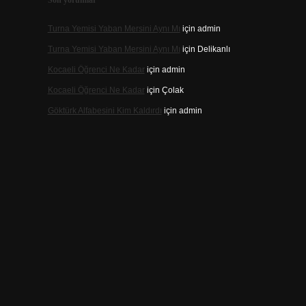
Son yorumlar
Turna Yemisi Yaban Mersini Aynı Mı
için
admin
Turna Yemisi Yaban Mersini Aynı Mı
için
Delikanlı
Kocaeli Öğrenci Ne Kadar
için
admin
Kocaeli Öğrenci Ne Kadar
için
Çolak
Göktürk Alfabesini Kim Kaldırdı
için
admin