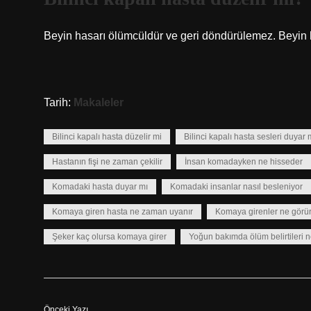
Beyin hasarı ölümcüldür ve geri döndürülemez. Beyin 
Tarih:
Makaleler
Bilinci kapalı hasta düzelir mi
Bilinci kapalı hasta sesleri duyar 
Hastanın fişi ne zaman çekilir
İnsan komadayken ne hisseder
Komadaki hasta duyar mı
Komadaki insanlar nasıl besleniyor
Komaya giren hasta ne zaman uyanır
Komaya girenler ne görü
Şeker kaç olursa komaya girer
Yoğun bakımda ölüm belirtileri n
Önceki Yazı