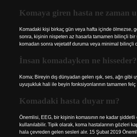
Komaya giren hasta ne zaman u
Komadaki kişi birkaç gün veya hafta içinde ölmezse, ge
sonra, kişinin nispeten az hasarla tamamen bilinçli bi
komadan sonra vejetatif duruma veya minimal bilinçli d
İnsan komadayken ne hisseder?
Koma; Bireyin dış dünyadan gelen ışık, ses, ağrı gibi uy
uyuşukluk hali ile beyin fonksiyonlarının tamamen fel
Komadaki hasta duyar mı?
Önemlisi, EEG, bir kişinin komasının ne kadar şiddetl
kullanılabilir. Tipik olarak, koma hastalarının gözleri k
hala çevreden gelen sesleri alır. 15 Şubat 2019 Önemli