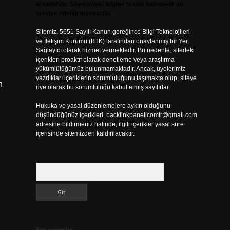
tesadüfidir. Sitemizdeki bilgiler taslak halindedir ve
tavsiye niteliği taşımazlar.
Sitemiz, 5651 Sayılı Kanun gereğince Bilgi Teknolojileri
ve İletişim Kurumu (BTK) tarafından onaylanmış bir Yer
Sağlayıcı olarak hizmet vermektedir. Bu nedenle, sitedeki
içerikleri proaktif olarak denetleme veya araştırma
yükümlülüğümüz bulunmamaktadır. Ancak, üyelerimiz
yazdıkları içeriklerin sorumluluğunu taşımakta olup, siteye
n
üye olarak bu sorumluluğu kabul etmiş sayılırlar.
Hukuka ve yasal düzenlemelere aykırı olduğunu
düşündüğünüz içerikleri,
backlinkpanelicomtr@gmail.com
adresine bildirmeniz halinde, ilgili içerikler yasal süre
içerisinde sitemizden kaldırılacaktır.
Arama