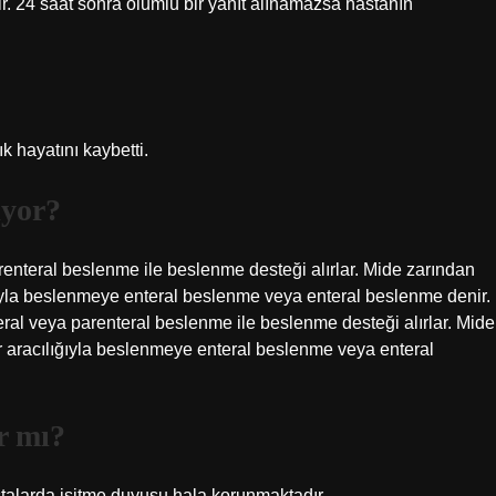
r. 24 saat sonra olumlu bir yanıt alınamazsa hastanın
k hayatını kaybetti.
iyor?
enteral beslenme ile beslenme desteği alırlar. Mide zarından
ığıyla beslenmeye enteral beslenme veya enteral beslenme denir.
al veya parenteral beslenme ile beslenme desteği alırlar. Mide
r aracılığıyla beslenmeye enteral beslenme veya enteral
ar mı?
stalarda işitme duyusu hala korunmaktadır.