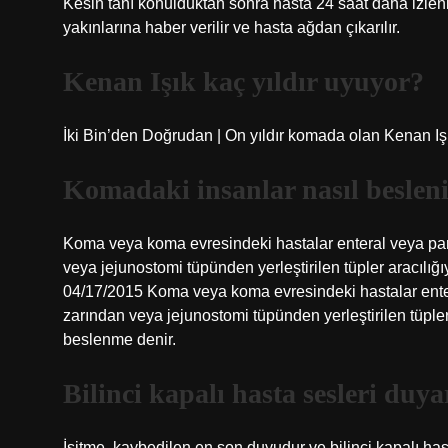
Kesin tanı konulduktan sonra hasta 24 saat daha izleni
yakınlarına haber verilir ve hasta ağdan çıkarılır.
Kenan Işık kaç yıldır uyuyor?
İki Bin’den Doğrudan | On yıldır komada olan Kenan Işı
Komadaki insanlar nasıl beslen
Koma veya koma evresindeki hastalar enteral veya par
veya jejunostomi tüpünden yerleştirilen tüpler aracıl
04/17/2015 Koma veya koma evresindeki hastalar enter
zarından veya jejunostomi tüpünden yerleştirilen tüple
beslenme denir.
Bilinci kapalı hasta sesleri duy
İşitme, kaybedilen en son duyudur ve bilinci kapalı ha