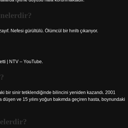
nelerdir?
ıf. Nefesi gürültülü. Ölümcül bir hırıltı çıkarıyor.
betti | NTV – YouTube.
ı?
i bir sinir tetiklendiğinde bilincini yeniden kazandı. 2001
ata düşen ve 15 yılını yoğun bakımda geçiren hasta, boynundaki
elerdir?