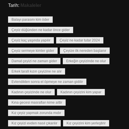
Tarih:
Makaleler
Balayı parasını kim öder
Çeyiz düğünden ne kadar önce gider
Çeyiz kaç yaşında yapılır
Çeyiz ne kadar tutar 2024
Çeyiz sermeye kimler gider
Çeyize ilk nereden başlanır
Damat çeyizi ne zaman gider
Erkeğin çeyizinde ne olur
Erkek tarafı kızın çeyizine ne alır
Evlendikten sonra el öpmeye ne zaman gidilir
Kadının çeyizinde ne olur
Kadının çeyizini kim yapar
Kına gecesi masrafları kime aittir
Kız çeyiz yapmak zorunda mıdır
Kız çeyizi evden nasıl çıkarılır
Kız çeyizini kim yerleştirir