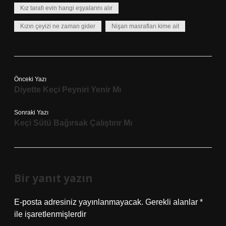
Kız tarafı evin hangi eşyalarını alır
Kızın çeyizi ne zaman gider
Nişan masrafları kime ait
Önceki Yazı
Diyette Keçi Peyniri Yenir Mı
Sonraki Yazı
Keçi Sütü Bağırsak Çalıştırır Mı
Bir yanıt yazın
E-posta adresiniz yayınlanmayacak.
Gerekli alanlar
*
ile işaretlenmişlerdir