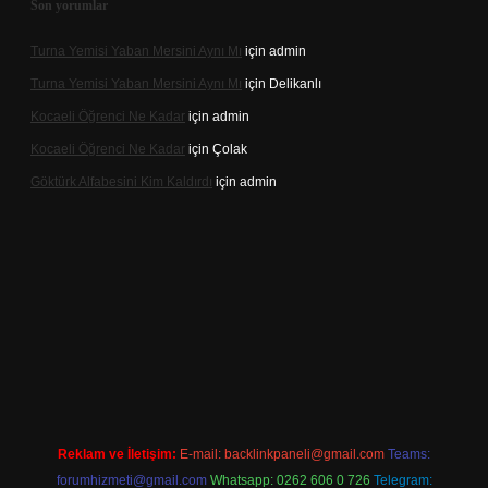
Son yorumlar
Turna Yemisi Yaban Mersini Aynı Mı
için
admin
Turna Yemisi Yaban Mersini Aynı Mı
için
Delikanlı
Kocaeli Öğrenci Ne Kadar
için
admin
Kocaeli Öğrenci Ne Kadar
için
Çolak
Göktürk Alfabesini Kim Kaldırdı
için
admin
giriş
Reklam ve İletişim:
E-mail:
backlinkpaneli@gmail.com
Teams:
forumhizmeti@gmail.com
Whatsapp: 0262 606 0 726
Telegram: