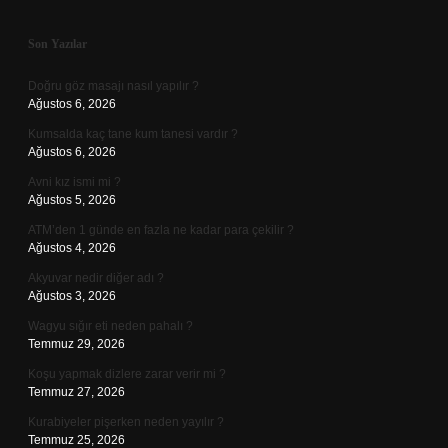
Sidebar
Son Yazılar
Doğru göz masajı nasıl yapılır ?
Ağustos 6, 2026
Kumsalda kaç tane kum tanesi vardır ?
Ağustos 6, 2026
Avni kız ismi mi ?
Ağustos 5, 2026
ATM’den 1 günde en fazla ne kadar para çekilir ?
Ağustos 4, 2026
Akyuvar nedir diğer adı ?
Ağustos 3, 2026
Wagyu sığır eti neden pahalı ?
Temmuz 29, 2026
Koşu yapmak dizlere zarar verir mi ?
Temmuz 27, 2026
Kurabiyeler pişerken neden yayılır ?
Temmuz 25, 2026