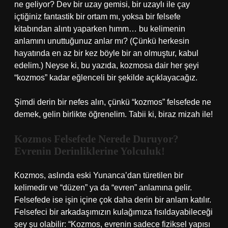
ne geliyor? Dev bir uzay gemisi, bir uzaylı ile çay
içtiğiniz fantastik bir ortam mı, yoksa bir felsefe
kitabından alıntı yaparken hımm… bu kelimenin
anlamını unuttuğunuz anlar mı? (Çünkü herkesin
hayatında en az bir kez böyle bir an olmuştur, kabul
edelim.) Neyse ki, bu yazıda, kozmosa dair her şeyi
“kozmos” kadar eğlenceli bir şekilde açıklayacağız.
Şimdi derin bir nefes alın, çünkü “kozmos” felsefede ne
demek, gelin birlikte öğrenelim. Tabii ki, biraz mizah ile!
Kozmos Felsefede Nerede Duruyor?
Evrenin Derinliklerine Yolculuk!
Kozmos, aslında eski Yunanca’dan türetilen bir
kelimedir ve “düzen” ya da “evren” anlamına gelir.
Felsefede ise işin içine çok daha derin bir anlam katılır.
Felsefeci bir arkadaşımızın kulağımıza fısıldayabileceği
şey şu olabilir: “Kozmos, evrenin sadece fiziksel yapısı