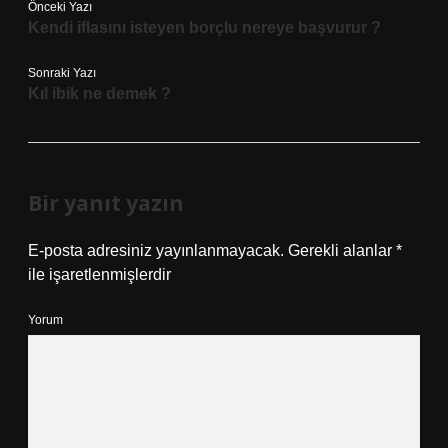
Önceki Yazı
Kendi iflasını isteyen borçlu nereye başvurur ?
Sonraki Yazı
Kıl ibik ne demek ?
Bir yanıt yazın
E-posta adresiniz yayınlanmayacak.
Gerekli alanlar
*
ile işaretlenmişlerdir
Yorum