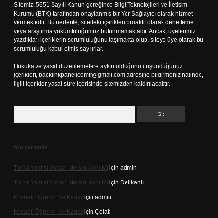
Sitemiz, 5651 Sayılı Kanun gereğince Bilgi Teknolojileri ve İletişim
Kurumu (BTK) tarafından onaylanmış bir Yer Sağlayıcı olarak hizmet
vermektedir. Bu nedenle, sitedeki içerikleri proaktif olarak denetleme
veya araştırma yükümlülüğümüz bulunmamaktadır. Ancak, üyelerimiz
yazdıkları içeriklerin sorumluluğunu taşımakta olup, siteye üye olarak bu
sorumluluğu kabul etmiş sayılırlar.
Hukuka ve yasal düzenlemelere aykırı olduğunu düşündüğünüz
içerikleri,
backlinkpanelicomtr@gmail.com
adresine bildirmeniz halinde,
ilgili içerikler yasal süre içerisinde sitemizden kaldırılacaktır.
Arama
Son yorumlar
Turna Yemisi Yaban Mersini Aynı Mı
için
admin
Turna Yemisi Yaban Mersini Aynı Mı
için
Delikanlı
Kocaeli Öğrenci Ne Kadar
için
admin
Kocaeli Öğrenci Ne Kadar
için
Çolak