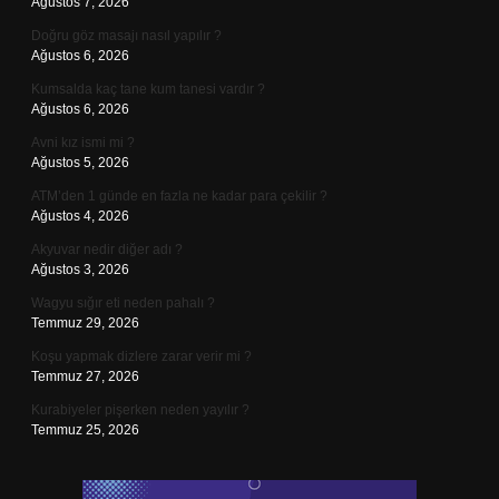
Ağustos 7, 2026
Doğru göz masajı nasıl yapılır ?
Ağustos 6, 2026
Kumsalda kaç tane kum tanesi vardır ?
Ağustos 6, 2026
Avni kız ismi mi ?
Ağustos 5, 2026
ATM’den 1 günde en fazla ne kadar para çekilir ?
Ağustos 4, 2026
Akyuvar nedir diğer adı ?
Ağustos 3, 2026
Wagyu sığır eti neden pahalı ?
Temmuz 29, 2026
Koşu yapmak dizlere zarar verir mi ?
Temmuz 27, 2026
Kurabiyeler pişerken neden yayılır ?
Temmuz 25, 2026