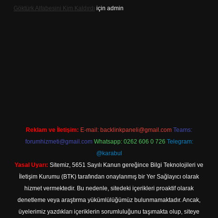
Göktürk Alfabesini Kim Kaldırdı
için
admin
exper giriş
Reklam ve İletişim:
E-mail:
backlinkpaneli@gmail.com
Teams:
forumhizmeti@gmail.com
Whatsapp: 0262 606 0 726
Telegram:
@karabul
Yasal Uyarı:
Sitemiz, 5651 Sayılı Kanun gereğince Bilgi Teknolojileri ve
İletişim Kurumu (BTK) tarafından onaylanmış bir Yer Sağlayıcı olarak
hizmet vermektedir. Bu nedenle, sitedeki içerikleri proaktif olarak
denetleme veya araştırma yükümlülüğümüz bulunmamaktadır. Ancak,
üyelerimiz yazdıkları içeriklerin sorumluluğunu taşımakta olup, siteye