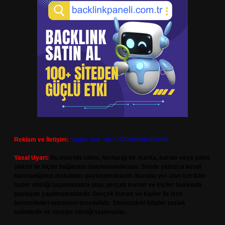
Reklam ve İletişim:
Skype: live:.cid.575569c608265c69
Yasal Uyarı:
Bu internet sitesi, herhangi bir marka, kurum veya şahıs
şirketi ile hiçbir bağlantısı bulunmamaktadır. Sitede yalnızca kendi
hazırladığımız makaleler paylaşılmaktadır. Burada yer alan içerikler
haber niteliği taşımamakta olup, gerçek kurum ve kişiler hakkında
paylaşım yapılmamaktadır. Gerçek kurum ve kişiler ile isim
benzerlikleri tamamen tesadüfidir. Sitemizdeki bilgiler taslak
halindedir ve tavsiye niteliği taşımazlar.