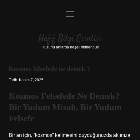
menüyü
Anasayfa
aç
Gizlilik Politikası
Hafif Bilgi Esintisi
Yasal Uyarı
Huzurlu anlarda neşeli fikirler bul!
Hakkımızda
Kozmos felsefede ne demek ?
Tarih: Kasım 7, 2025
Kozmos Felsefede Ne Demek?
Bir Yudum Mizah, Bir Yudum
Felsefe
Bir an için, “kozmos” kelimesini duyduğunuzda aklınıza