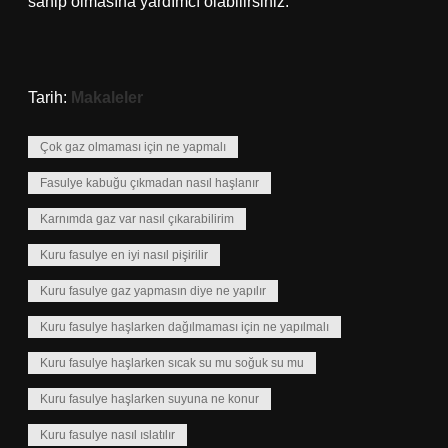
sahip olmasına yardımcı olabilirsiniz.
Tarih:
Makaleler
Çok gaz olmaması için ne yapmalı
Fasulye kabuğu çıkmadan nasıl haşlanır
Karnımda gaz var nasıl çıkarabilirim
Kuru fasulye en iyi nasıl pişirilir
Kuru fasulye gaz yapmasın diye ne yapılır
Kuru fasulye haşlarken dağılmaması için ne yapılmalı
Kuru fasulye haşlarken sıcak su mu soğuk su mu
Kuru fasulye haşlarken suyuna ne konur
Kuru fasulye nasıl ıslatılır