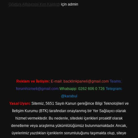
Göktürk Alfabesini Kim Kaldırdı
için
admin
giriş
Reklam ve İletişim:
E-mail:
backlinkpaneli@gmail.com
Teams:
forumhizmeti@gmail.com
Whatsapp: 0262 606 0 726
Telegram:
@karabul
Yasal Uyarı:
Sitemiz, 5651 Sayılı Kanun gereğince Bilgi Teknolojileri ve
İletişim Kurumu (BTK) tarafından onaylanmış bir Yer Sağlayıcı olarak
hizmet vermektedir. Bu nedenle, sitedeki içerikleri proaktif olarak
denetleme veya araştırma yükümlülüğümüz bulunmamaktadır. Ancak,
üyelerimiz yazdıkları içeriklerin sorumluluğunu taşımakta olup, siteye