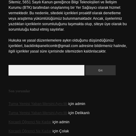
Sitemiz, 5651 Sayılı Kanun gereğince Bilgi Teknolojileri ve İletişim
Kurumu (BTK) tarafından onaylanmış bir Yer Sağlayıcı olarak hizmet
vermektedir. Bu nedenle, sitedeki içerikleri proaktif olarak denetleme
veya araştırma yükümlülüğümüz bulunmamaktadır. Ancak, üyelerimiz
yazdıkları içeriklerin sorumluluğunu taşımakta olup, siteye üye olarak bu
sorumluluğu kabul etmiş sayılırlar.
Hukuka ve yasal düzenlemelere aykırı olduğunu düşündüğünüz
içerikleri,
backlinkpanelicomtr@gmail.com
adresine bildirmeniz halinde,
ilgili içerikler yasal süre içerisinde sitemizden kaldırılacaktır.
Arama
Son yorumlar
Turna Yemisi Yaban Mersini Aynı Mı
için
admin
Turna Yemisi Yaban Mersini Aynı Mı
için
Delikanlı
Kocaeli Öğrenci Ne Kadar
için
admin
Kocaeli Öğrenci Ne Kadar
için
Çolak