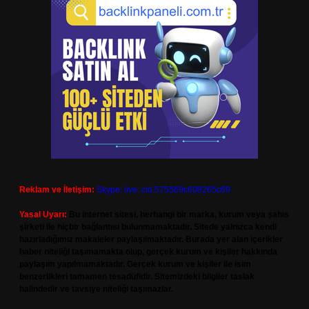
Reklam ve İletişim:
Skype: live:.cid.575569c608265c69
Yasal Uyarı:
Bu internet sitesi, herhangi bir marka, kurum veya şahıs
şirketi ile hiçbir bağlantısı bulunmamaktadır. Sitede yalnızca kendi
hazırladığımız makaleler paylaşılmaktadır. Burada yer alan içerikler
haber niteliği taşımamakta olup, gerçek kurum ve kişiler hakkında
paylaşım yapılmamaktadır. Gerçek kurum ve kişiler ile isim
benzerlikleri tamamen tesadüfidir. Sitemizdeki bilgiler taslak
halindedir ve tavsiye niteliği taşımazlar.