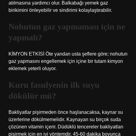
atılmasına yardımcı olur. Balkabağı yemek gaz
birikimini önleyebilir ve sindirimi kolaylaştırabilir.
Nohutun gaz yapmaması için ne
yapmalı?
KİMYON ETKİSİ Öte yandan usta şeflere göre; nohutun
gaz yapmasını engellemek için içine bir tutam kimyon
eklemek yeterli oluyor.
Kuru fasulyenin ilk suyu
dökülür mü?
Bakliyatlar pişirmeden önce haşlanacaksa, kaynar su
üzerlerine dökülmemelidir. Kaynayan su birçok suda
çözünen vitamin içerir. Düdüklü tencereler bakliyatları
pişirmek için en iyi yöntemdir. 45-60 dakika boyunca