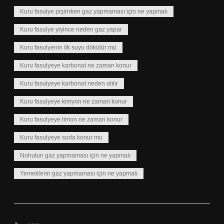
Kuru fasulye pişirirken gaz yapmaması için ne yapmalı
Kuru fasulye yiyince neden gaz yapar
Kuru fasulyenin ilk suyu dökülür mü
Kuru fasulyeye karbonat ne zaman konur
Kuru fasulyeye karbonat neden atılır
Kuru fasulyeye kimyon ne zaman konur
Kuru fasulyeye limon ne zaman konur
Kuru fasulyeye soda konur mu
Nohutun gaz yapmaması için ne yapmalı
Yemeklerin gaz yapmaması için ne yapmalı