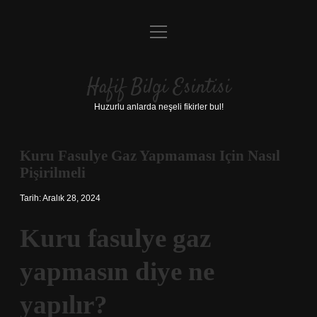
menüyü
Anasayfa
aç
Gizlilik Politikası
Hafif Bilgi Esintisi
Yasal Uyarı
Huzurlu anlarda neşeli fikirler bul!
Hakkımızda
Kuru Fasulye Gaz Yapmaması Için Nasıl
Pişirilmeli
Tarih: Aralık 28, 2024
Kuru fasulye gaz
yapmasın diye ne
yapılır?