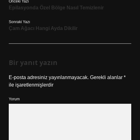
Önceki Yazı
Epilasyonda Özel Bölge Nasıl Temizlenir
Sonraki Yazı
Çam Ağacı Hangi Ayda Dikilir
Bir yanıt yazın
E-posta adresiniz yayınlanmayacak.
Gerekli alanlar
*
ile işaretlenmişlerdir
Yorum