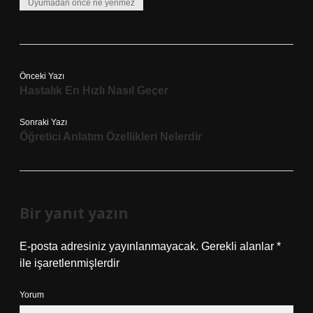
Uyumadan önce ne yenmez
Önceki Yazı
Hastalık En Hızlı Nasıl Geçer
Sonraki Yazı
Öğretici Anlatım Özellikleri Nelerdir
Bir yanıt yazın
E-posta adresiniz yayınlanmayacak.
Gerekli alanlar
*
ile işaretlenmişlerdir
Yorum