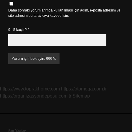
Daha sonraki yorumlarımda kullanılması için adım, e-posta adresim ve
site adresim bu tarayıcıya kaydedilsin.
9 - 5 kaçtır?
*
https://www.toprakhome.com
https://otomega.com.tr
https://organizasyondeposu.com.tr
Sitemap
Son Yazılar