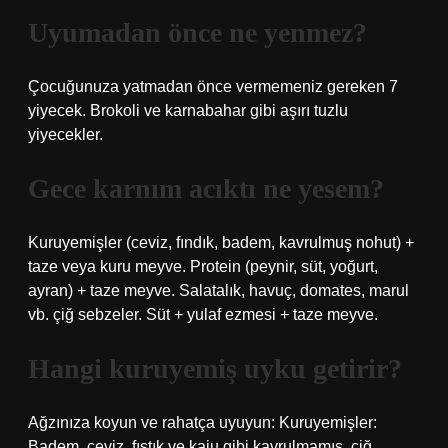
Uyumadan önce ne yenmez?
Çocuğunuza yatmadan önce vermemeniz gereken 7
yiyecek. Brokoli ve karnabahar gibi aşırı tuzlu
yiyecekler.
Gece karnım acıktı ne yesem?
Kuruyemişler (ceviz, fındık, badem, kavrulmuş nohut) +
taze veya kuru meyve. Protein (peynir, süt, yoğurt,
ayran) + taze meyve. Salatalık, havuç, domates, marul
vb. çiğ sebzeler. Süt + yulaf ezmesi + taze meyve.
Hangi kuruyemiş uyku getirir?
Ağzınıza koyun ve rahatça uyuyun: Kuruyemişler:
Badem, ceviz, fıstık ve kaju gibi kavrulmamış, çiğ