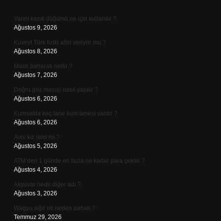
Sidebar
Yarım kazık düğümü ne için kullanılır ?
Ağustos 9, 2026
Kuveyt Türk fiziki altın veriyor mu ?
Ağustos 8, 2026
Mace baharatı nedir ?
Ağustos 7, 2026
Doğru göz masajı nasıl yapılır ?
Ağustos 6, 2026
Kumsalda kaç tane kum tanesi vardır ?
Ağustos 6, 2026
Avni kız ismi mi ?
Ağustos 5, 2026
ATM’den 1 günde en fazla ne kadar para çekilir ?
Ağustos 4, 2026
Akyuvar nedir diğer adı ?
Ağustos 3, 2026
Wagyu sığır eti neden pahalı ?
Temmuz 29, 2026