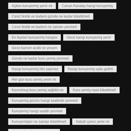
Açken kuruyemiş yenir mi
Canan Karatay hangi kuruyemiş
Ceviz fındık ve badem günde ne kadar tüketilmeli
Ceviz fındık ve badem ne zaman yenmeli
En faydalı kuruyemiş hangisi
Gece hangi kuruyemiş yenir
Gece karnım acıktı ne yesem
Günde ne kadar kuru yemiş yenmeli
Hangi kuruyemiş kilo yapmaz
Hangi kuruyemiş uyku getirir
Her gün kuru yemiş yenir mi
Kavrulmuş kuru yemiş sağlıklı mı
Kuru yemiş nasıl tüketilmeli
Kuruyemiş günün hangi saatinde yenmeli
Kuruyemiş hangi saatte yenmeli
Kuruyemişler ne zaman tüketilmeli
Sabah çerez yenir mi