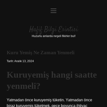
menüyü
Anasayfa
aç
Gizlilik Politikası
Hafif Bilgi Esintisi
Yasal Uyarı
Huzurlu anlarda neşeli fikirler bul!
Hakkımızda
Kuru Yemiş Ne Zaman Yenmeli
Tarih: Aralık 13, 2024
Kuruyemiş hangi saatte
yenmeli?
Yatmadan önce kuruyemiş tüketin. Yatmadan önce
biraz kuruyemiş tüketmek, gece boyunca ihtiyaç