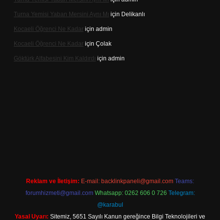
Turna Yemisi Yaban Mersini Aynı Mı
için
Delikanlı
Kocaeli Öğrenci Ne Kadar
için
admin
Kocaeli Öğrenci Ne Kadar
için
Çolak
Göktürk Alfabesini Kim Kaldırdı
için
admin
giriş
Reklam ve İletişim:
E-mail:
backlinkpaneli@gmail.com
Teams:
forumhizmeti@gmail.com
Whatsapp: 0262 606 0 726
Telegram:
@karabul
Yasal Uyarı:
Sitemiz, 5651 Sayılı Kanun gereğince Bilgi Teknolojileri ve