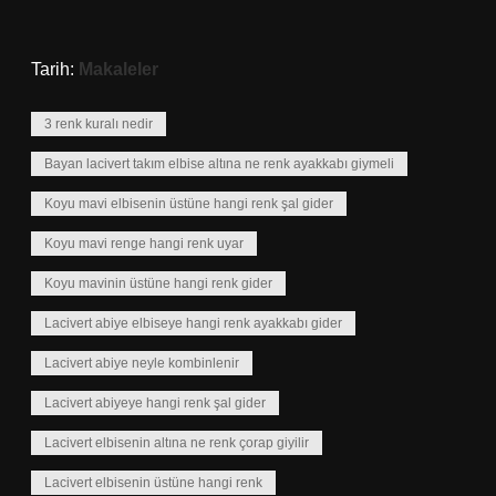
Tarih:
Makaleler
3 renk kuralı nedir
Bayan lacivert takım elbise altına ne renk ayakkabı giymeli
Koyu mavi elbisenin üstüne hangi renk şal gider
Koyu mavi renge hangi renk uyar
Koyu mavinin üstüne hangi renk gider
Lacivert abiye elbiseye hangi renk ayakkabı gider
Lacivert abiye neyle kombinlenir
Lacivert abiyeye hangi renk şal gider
Lacivert elbisenin altına ne renk çorap giyilir
Lacivert elbisenin üstüne hangi renk