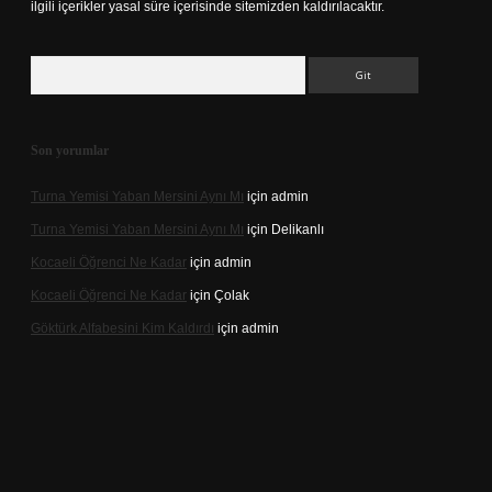
ilgili içerikler yasal süre içerisinde sitemizden kaldırılacaktır.
Arama
Son yorumlar
Turna Yemisi Yaban Mersini Aynı Mı
için
admin
Turna Yemisi Yaban Mersini Aynı Mı
için
Delikanlı
Kocaeli Öğrenci Ne Kadar
için
admin
Kocaeli Öğrenci Ne Kadar
için
Çolak
Göktürk Alfabesini Kim Kaldırdı
için
admin