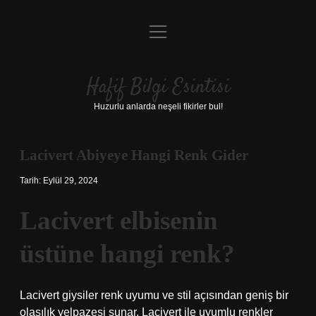
menüyü
Anasayfa
aç
Gizlilik Politikası
Hafif Bilgi Esintisi
Yasal Uyarı
Huzurlu anlarda neşeli fikirler bul!
Hakkımızda
Lacivert Abiyeye Hangi Renk Gider
Tarih: Eylül 29, 2024
Lacivert elbisenin
üstüne hangi renk?
Lacivert giysiler renk uyumu ve stil açısından geniş bir
olasılık yelpazesi sunar. Lacivert ile uyumlu renkler