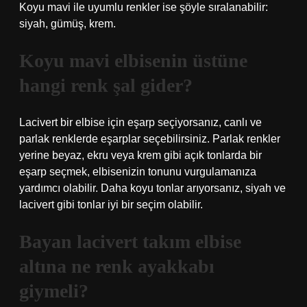
Koyu mavi ile uyumlu renkler ise şöyle sıralanabilir:
siyah, gümüş, krem.
Koyu mavi elbisenin üstüne
hangi renk şal gider?
Lacivert bir elbise için eşarp seçiyorsanız, canlı ve
parlak renklerde eşarplar seçebilirsiniz. Parlak renkler
yerine beyaz, ekru veya krem ​​gibi açık tonlarda bir
eşarp seçmek, elbisenizin tonunu vurgulamanıza
yardımcı olabilir. Daha koyu tonlar arıyorsanız, siyah ve
lacivert gibi tonlar iyi bir seçim olabilir.
Bayan lacivert takım elbise
altına ne renk ayakkabı
giymeli?