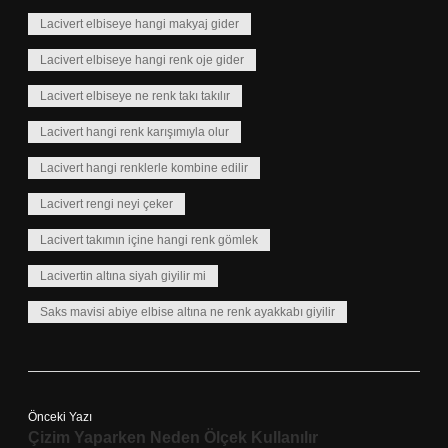
Lacivert elbiseye hangi makyaj gider
Lacivert elbiseye hangi renk oje gider
Lacivert elbiseye ne renk takı takılır
Lacivert hangi renk karışımıyla olur
Lacivert hangi renklerle kombine edilir
Lacivert rengi neyi çeker
Lacivert takımın içine hangi renk gömlek
Lacivertin altına siyah giyilir mi
Saks mavisi abiye elbise altına ne renk ayakkabı giyilir
Önceki Yazı
Çizim Yaparken Neden Ölçek Kullanılır