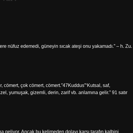
yere nüfuz edemedi, güneyin sıcak ateşi onu yakamadı.” – h. Zu.
cömert, çok cömert, cömert.”47Kuddus”‘Kutsal, saf,
zel, yumuşak, gizemli, derin, zarif vb. anlamına gelir.” 91 satır
a geliyor. Ancak bu kelimeden dolayı karşı tarafın kalbini