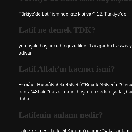
Türkiye’de Latif isminde kaç kişi var? 12. Türkiye’de.
Latif ne demek TDK?
yumuşak, hoş, ince bir güzellikle: “Rüzgar bu hassas 
adivar.
Latif Allah’ın kaçıncı ismi?
Esmâü’l-HüsnâNoOku45Kebîr”‘Büyük.”46Kerîm”‘Cesur, 
temiz.”48Latif”‘Güzel, narin, hoş, nüfuz eden, şeffaf, Gü
daha
Latifenin anlamı nedir?
Latife kelimesi Türk Dil Kurumu’na göre “şaka” anlamın