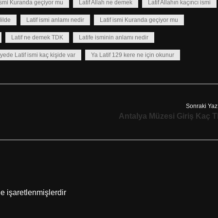
ismi Kuranda geçiyor mu
Latif Allah ne demek
Latif Allahın kaçıncı ismi
dilde
Latif ismi anlamı nedir
Latif ismi Kuranda geçiyor mu
Latif ne demek TDK
Latife isminin anlamı nedir
yede Latif ismi kaç kişide var
Ya Latif 129 kere ne için okunur
Sonraki Yaz
Antalya Müzesi Giriş Kaç T
le işaretlenmişlerdir