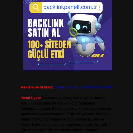
Reklam ve İletişim:
Skype: live:.cid.575569c608265c69
Yasal Uyarı:
Bu internet sitesi, herhangi bir marka,
kurum veya şahıs şirketi ile hiçbir bağlantısı
bulunmamaktadır. Sitede yalnızca kendi hazırladığımız
makaleler paylaşılmaktadır. Burada yer alan içerikler
haber niteliği taşımamakta olup, gerçek kurum ve
kişiler hakkında paylaşım yapılmamaktadır. Gerçek
kurum ve kişiler ile isim benzerlikleri tamamen