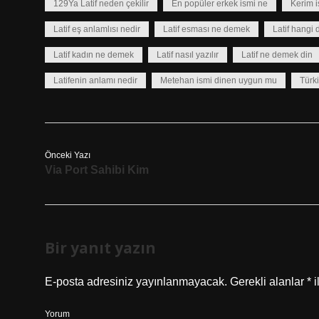
129Ya Latif neden çekilir
En popüler erkek ismi ne
Kerim 
Latif eş anlamlısı nedir
Latif esması ne demek
Latif hangi 
Latif kadın ne demek
Latif nasıl yazılır
Latif ne demek din
Latifenin anlamı nedir
Metehan ismi dinen uygun mu
Türki
Önceki Yazı
Via Port Sahibi Kim
Bir yanıt yazın
E-posta adresiniz yayınlanmayacak.
Gerekli alanlar
*
i
Yorum