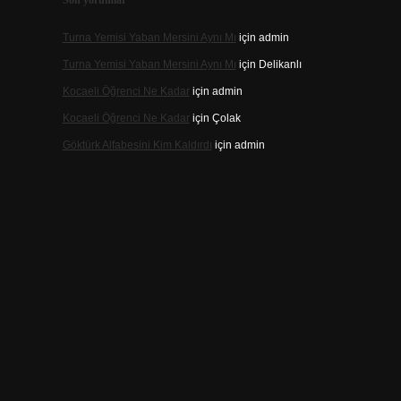
Son yorumlar
Turna Yemisi Yaban Mersini Aynı Mı
için
admin
Turna Yemisi Yaban Mersini Aynı Mı
için
Delikanlı
Kocaeli Öğrenci Ne Kadar
için
admin
Kocaeli Öğrenci Ne Kadar
için
Çolak
Göktürk Alfabesini Kim Kaldırdı
için
admin