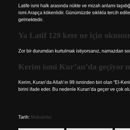
Latife ismi halk arasında nükte ve mizah anlamı taşıdığ
ismi Arapça kökenlidir. Günümüzde sıklıkla tercih edi
gelmektedir.
Ya Latif 129 kere ne için okunu
Zor bir durumdan kurtulmak istiyorsanız, namazdan sonr
Kerim ismi Kur’an’da geçiyor 
Kerim, Kuran’da Allah’ın 99 isminden biri olan “El-Kerim
birini ifade eder. Bu nedenle Kuran’da geçer ve çok olu
Tarih:
Makaleler