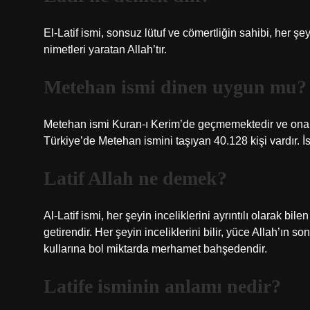
El-Latif ismi, sonsuz lütuf ve cömertliğin sahibi, her şe
nimetleri yaratan Allah’tır.
Metehan ismi dinen uygun mu?
Metehan ismi Kuran-ı Kerim’de geçmemektedir ve ona 
Türkiye’de Metehan ismini taşıyan 40.128 kişi vardır. İ
Latif Allah ne demek?
Al-Latif ismi, her şeyin inceliklerini ayrıntılı olarak bil
getirendir. Her şeyin inceliklerini bilir, yüce Allah’ın s
kullarına bol miktarda merhamet bahşedendir.
Latife isminin anlamı nedir?