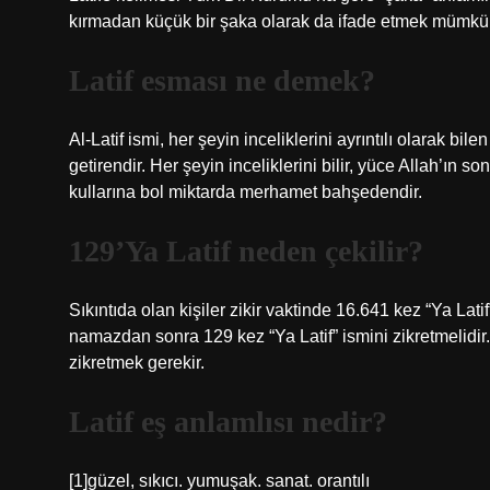
kırmadan küçük bir şaka olarak da ifade etmek mümkü
Latif esması ne demek?
Al-Latif ismi, her şeyin inceliklerini ayrıntılı olarak bil
getirendir. Her şeyin inceliklerini bilir, yüce Allah’ın s
kullarına bol miktarda merhamet bahşedendir.
129’Ya Latif neden çekilir?
Sıkıntıda olan kişiler zikir vaktinde 16.641 kez “Ya Lati
namazdan sonra 129 kez “Ya Latif” ismini zikretmelidir.
zikretmek gerekir.
Latif eş anlamlısı nedir?
[1]güzel, sıkıcı. yumuşak. sanat. orantılı