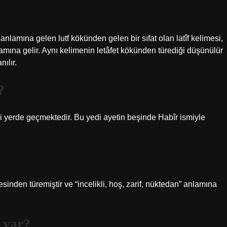
anlamına gelen lutf kökünden gelen bir sıfat olan latîf kelimesi,
amına gelir. Aynı kelimenin letâfet kökünden türediği düşünülür
ılır.
?
di yerde geçmektedir. Bu yedi ayetin beşinde Habîr ismiyle
mesinden türemiştir ve “incelikli, hoş, zarif, nüktedan” anlamına
 var?