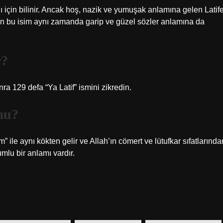
ı için bilinir. Ancak hoş, nazik ve yumuşak anlamına gelen Latif
len bu isim aynı zamanda garip ve güzel sözler anlamına da
r?
a 129 defa “Ya Latif” ismini zikredin.
mu?
” ile aynı kökten gelir ve Allah’ın cömert ve lütufkar sıfatlarında
mlu bir anlamı vardır.