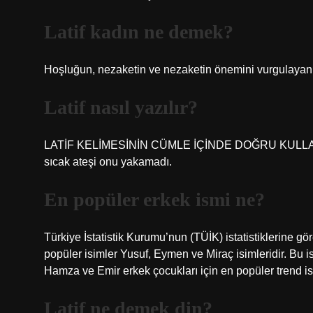
Latif kadın ne demek?
Hoşluğun, nezaketin ve nezaketin önemini vurgulayan bir
Latif nasıl yazılır?
LATİF KELİMESİNİN CÜMLE İÇİNDE DOĞRU KULLANIM
sıcak ateşi onu yakamadı.
En popüler erkek ismi ne?
Türkiye İstatistik Kurumu’nun (TÜİK) istatistiklerine 
popüler isimler Yusuf, Eymen ve Miraç isimleridir. Bu 
Hamza ve Emir erkek çocukları için en popüler trend is
Latif ne demek din?