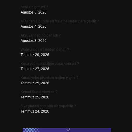
Avni kız ismi mi ?
Ağustos 5, 2026
ATM’den 1 günde en fazla ne kadar para çekilir ?
Ağustos 4, 2026
Akyuvar nedir diğer adı ?
Ağustos 3, 2026
Wagyu sığır eti neden pahalı ?
Temmuz 29, 2026
Koşu yapmak dizlere zarar verir mi ?
Temmuz 27, 2026
Kurabiyeler pişerken neden yayılır ?
Temmuz 25, 2026
Kemal Sunal Alevi mi ?
Temmuz 25, 2026
6 yaşındaki çocuklar ne yapabilir ?
Temmuz 24, 2026