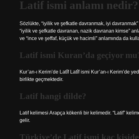
Latif ismi anlamı nedir?
Sözlükte, “iyilik ve şefkatle davranmak, iyi davranmak” 
“iyilik ve şefkatle davranan, nazik davranan kimse” anl
ve “ince ve şeffaf, küçük ve hacimli” anlamında da kullan
Latif ismi Kuran’da geçiyor mu
Kur’an-ı Kerim’de Latîf Latîf ismi Kur’an-ı Kerim’de ye
birlikte geçmektedir.
Latif hangi dilde?
Latif kelimesi Arapça kökenli bir kelimedir. “Latif” keli
gelir.
Türkiye’de Latif ismi kaç kişide