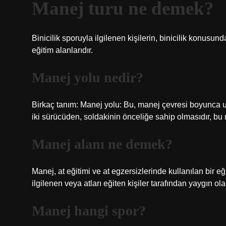
Manej turu ne demek?
Binicilik sporuyla ilgilenen kişilerin, binicilik konusun
eğitim alanlarıdır.
Manej yolu nedir?
Birkaç tanım: Manej yolu: Bu, manej çevresi boyunca u
iki sürücüden, soldakinin önceliğe sahip olmasıdır, bu
Manej alanı ne demek?
Manej, at eğitimi ve at egzersizlerinde kullanılan bir eği
ilgilenen veya atları eğiten kişiler tarafından yaygın olar
Manej hangi spor?