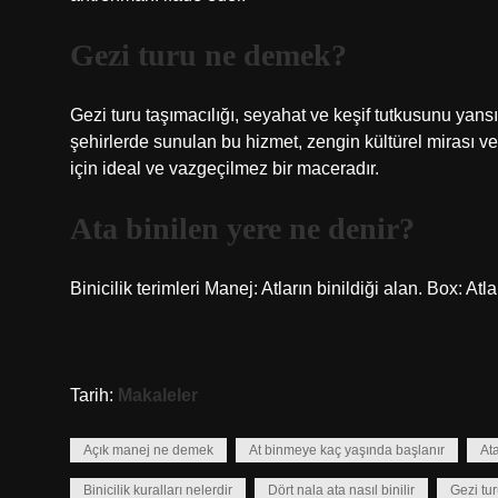
Gezi turu ne demek?
Gezi turu taşımacılığı, seyahat ve keşif tutkusunu yansı
şehirlerde sunulan bu hizmet, zengin kültürel mirası ve 
için ideal ve vazgeçilmez bir maceradır.
Ata binilen yere ne denir?
Binicilik terimleri Manej: Atların binildiği alan. Box: At
Tarih:
Makaleler
Açık manej ne demek
At binmeye kaç yaşında başlanır
Ata
Binicilik kuralları nelerdir
Dört nala ata nasıl binilir
Gezi tu