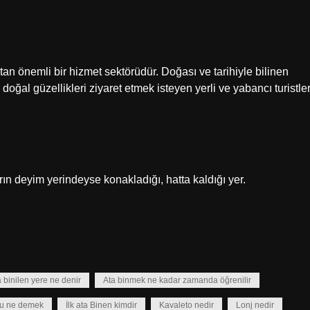
tan önemli bir hizmet sektörüdür. Doğası ve tarihiyle bilinen
doğal güzellikleri ziyaret etmek isteyen yerli ve yabancı turistle
ların deyim yerindeyse konakladığı, hatta kaldığı yer.
 binilen yere ne denir
Ata binmek ne kadar zamanda öğrenilir
ru ne demek
İlk ata Binen kimdir
Kavaleto nedir
Lonj nedir