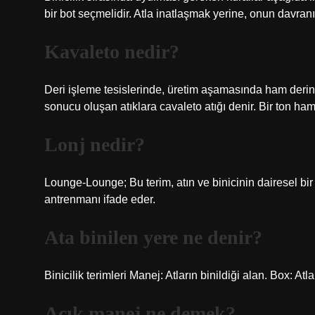
bir bot seçmelidir. Atla inatlaşmak yerine, onun davran
Kavaleto nedir?
Deri işleme tesislerinde, üretim aşamasında ham derin
sonucu oluşan atıklara cavaleto atığı denir. Bir ton ha
Lonj nedir?
Lounge-Lounge; Bu terim, atın ve binicinin dairesel bir 
antrenmanı ifade eder.
Ata binilen yere ne denir?
Binicilik terimleri Manej: Atların binildiği alan. Box: At
Açık manej ne demek?