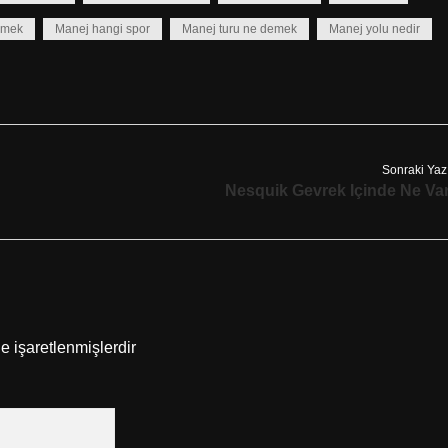
emek
Manej hangi spor
Manej turu ne demek
Manej yolu nedir
Sonraki Yaz
Nesquik Gevrek Içinde Ne Va
le işaretlenmişlerdir