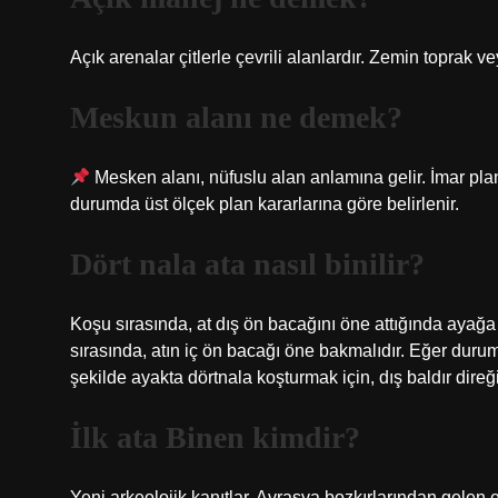
Açık arenalar çitlerle çevrili alanlardır. Zemin toprak 
Meskun alanı ne demek?
Mesken alanı, nüfuslu alan anlamına gelir. İmar plan
durumda üst ölçek plan kararlarına göre belirlenir.
Dört nala ata nasıl binilir?
Koşu sırasında, at dış ön bacağını öne attığında ayağa 
sırasında, atın iç ön bacağı öne bakmalıdır. Eğer durum 
şekilde ayakta dörtnala koşturmak için, dış baldır direğin a
İlk ata Binen kimdir?
Yeni arkeolojik kanıtlar, Avrasya bozkırlarından gelen e