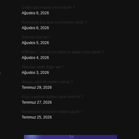
Doğru göz masajı nasıl yapılır ?
Ağustos 6, 2026
Kumsalda kaç tane kum tanesi vardır ?
Ağustos 6, 2026
Avni kız ismi mi ?
Ağustos 5, 2026
ATM’den 1 günde en fazla ne kadar para çekilir ?
Ağustos 4, 2026
Akyuvar nedir diğer adı ?
.
Ağustos 3, 2026
Wagyu sığır eti neden pahalı ?
Temmuz 29, 2026
Koşu yapmak dizlere zarar verir mi ?
Temmuz 27, 2026
Kurabiyeler pişerken neden yayılır ?
Temmuz 25, 2026