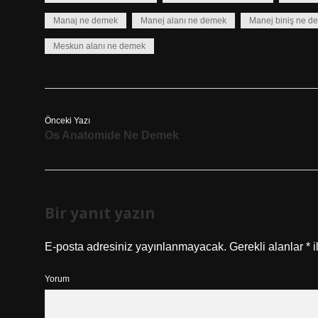
Manaj ne demek
Manej alanı ne demek
Manej biniş ne d
Meskun alanı ne demek
Önceki Yazı
Os Anatomide Ne Demek
Bir yanıt yazın
E-posta adresiniz yayınlanmayacak.
Gerekli alanlar
*
i
Yorum