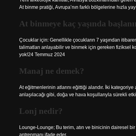
At binme pratiği, Avrupa’nın farklı bölgelerine hızla yay
At binmeye kaç yaşında başlanı
Çocuklar için: Genellikle çocukların 7 yaşından itibar
talimatları anlayabilir ve binmek için gereken fiziksel k
yok!24 Temmuz 2024
Manaj ne demek?
At eğitmenlerinin atlarını eğittiği alandır. İki kategoriye 
anlaşılacağı gibi, doğa ve hava koşullarıyla sürekli etk
Lonj nedir?
Lounge-Lounge; Bu terim, atın ve binicinin dairesel bir 
antrenmanı ifade eder.