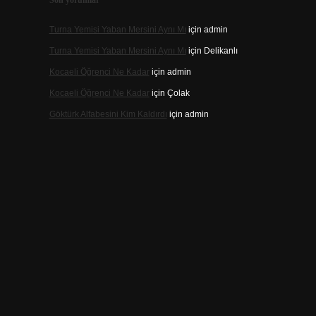
Son yorumlar
Turna Yemisi Yaban Mersini Aynı Mı
için
admin
Turna Yemisi Yaban Mersini Aynı Mı
için
Delikanlı
Kocaeli Öğrenci Ne Kadar
için
admin
Kocaeli Öğrenci Ne Kadar
için
Çolak
Göktürk Alfabesini Kim Kaldırdı
için
admin