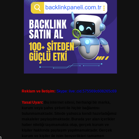
Reklam ve İletişim:
Skype: live:.cid.575569c608265c69
Yasal Uyarı:
Bu internet sitesi, herhangi bir marka,
kurum veya şahıs şirketi ile hiçbir bağlantısı
bulunmamaktadır. Sitede yalnızca kendi hazırladığımız
makaleler paylaşılmaktadır. Burada yer alan içerikler
haber niteliği taşımamakta olup, gerçek kurum ve
kişiler hakkında paylaşım yapılmamaktadır. Gerçek
kurum ve kişiler ile isim benzerlikleri tamamen
n