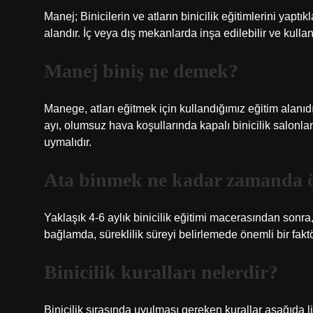
Manej; Binicilerin ve atların binicilik eğitimlerini yaptı
alandır. İç veya dış mekanlarda inşa edilebilir ve kullan
Manej biniş ne demek?
Manege, atları eğitmek için kullandığımız eğitim alanıdır. İ
ayı, olumsuz hava koşullarında kapalı binicilik salonlar
uymalıdır.
Ata binmek ne kadar zamanda ö
Yaklaşık 4-6 aylık binicilik eğitimi macerasından sonra,
bağlamda, süreklilik süreyi belirlemede önemli bir faktö
Binicilik kuralları nelerdir?
Binicilik sırasında uyulması gereken kurallar aşağıda li