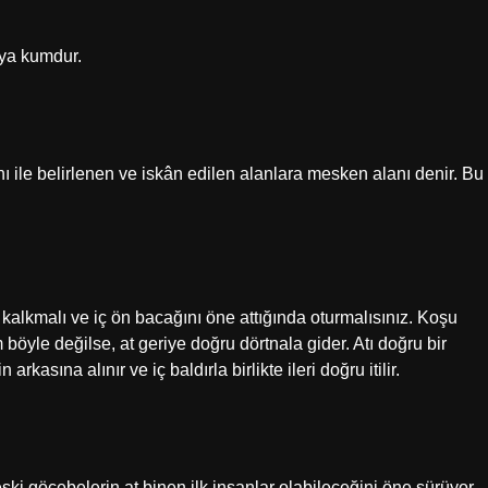
veya kumdur.
ı ile belirlenen ve iskân edilen alanlara mesken alanı denir. Bu
kalkmalı ve iç ön bacağını öne attığında oturmalısınız. Koşu
böyle değilse, at geriye doğru dörtnala gider. Atı doğru bir
rkasına alınır ve iç baldırla birlikte ileri doğru itilir.
ski göçebelerin at binen ilk insanlar olabileceğini öne sürüyor.