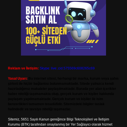
Reklam ve İletişim:
Skype: live:.cid.575569c608265c69
Yasal Uyarı:
Bu internet sitesi, herhangi bir marka, kurum veya şahıs
şirketi ile hiçbir bağlantısı bulunmamaktadır. Sitede yalnızca kendi
hazırladığımız makaleler paylaşılmaktadır. Burada yer alan içerikler
haber niteliği taşımamakta olup, gerçek kurum ve kişiler hakkında
paylaşım yapılmamaktadır. Gerçek kurum ve kişiler ile isim
benzerlikleri tamamen tesadüfidir. Sitemizdeki bilgiler taslak
halindedir ve tavsiye niteliği taşımazlar.
Sitemiz, 5651 Sayılı Kanun gereğince Bilgi Teknolojileri ve İletişim
Kurumu (BTK) tarafından onaylanmış bir Yer Sağlayıcı olarak hizmet