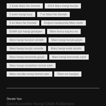
2 Evde Mars Ne Demek
2024 Mars hangi burçta
5 evim hangi burç
7 ev Mars Ne Demek
9 ev Mars Ne Demek
Doğum haritasında Mars nedir
Evlilik için hangi gezegen
Mars burcu kaçıncı ev
Mars hangi burçları yönetir
Mars hangi burçta güçlü
Mars hangi burçta zararda
Mars hangi evde yücelir
Mars hangi konumda güçlü
Mars hangi konumda zayıf
Mars hangi meslekleri temsil eder
Mars vücutta nereyi temsil eder
Ölüm evi hangisi
Önceki Yazı
Özel Kuvvetler Hangi Silahı Kullanıyor