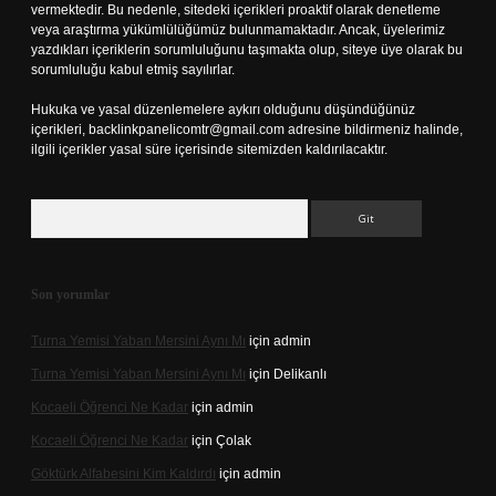
vermektedir. Bu nedenle, sitedeki içerikleri proaktif olarak denetleme
veya araştırma yükümlülüğümüz bulunmamaktadır. Ancak, üyelerimiz
yazdıkları içeriklerin sorumluluğunu taşımakta olup, siteye üye olarak bu
sorumluluğu kabul etmiş sayılırlar.
Hukuka ve yasal düzenlemelere aykırı olduğunu düşündüğünüz
içerikleri,
backlinkpanelicomtr@gmail.com
adresine bildirmeniz halinde,
ilgili içerikler yasal süre içerisinde sitemizden kaldırılacaktır.
Arama
Son yorumlar
Turna Yemisi Yaban Mersini Aynı Mı
için
admin
Turna Yemisi Yaban Mersini Aynı Mı
için
Delikanlı
Kocaeli Öğrenci Ne Kadar
için
admin
Kocaeli Öğrenci Ne Kadar
için
Çolak
Göktürk Alfabesini Kim Kaldırdı
için
admin