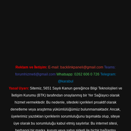
 giriş
Reklam ve İletişim:
E-mail:
backlinkpaneli@gmail.com
Teams:
forumhizmeti@gmail.com
Whatsapp: 0262 606 0 726
Telegram:
@karabul
Yasal Uyarı:
Sitemiz, 5651 Sayılı Kanun gereğince Bilgi Teknolojileri ve
İletişim Kurumu (BTK) tarafından onaylanmış bir Yer Sağlayıcı olarak
hizmet vermektedir. Bu nedenle, sitedeki içerikleri proaktif olarak
denetleme veya araştırma yükümlülüğümüz bulunmamaktadır. Ancak,
üyelerimiz yazdıkları içeriklerin sorumluluğunu taşımakta olup, siteye
üye olarak bu sorumluluğu kabul etmiş sayılırlar. Bu internet sitesi,
herhangi bir marka, kurum veya şahıs şirketi ile hiçbir bağlantısı