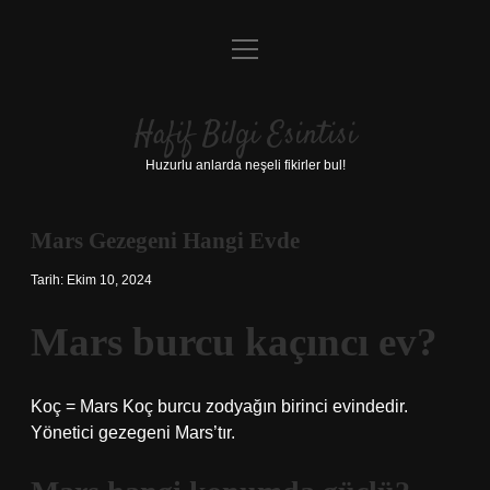
menüyü
Anasayfa
aç
Gizlilik Politikası
Hafif Bilgi Esintisi
Yasal Uyarı
Huzurlu anlarda neşeli fikirler bul!
Hakkımızda
Mars Gezegeni Hangi Evde
Tarih: Ekim 10, 2024
Mars burcu kaçıncı ev?
Koç = Mars Koç burcu zodyağın birinci evindedir.
Yönetici gezegeni Mars’tır.