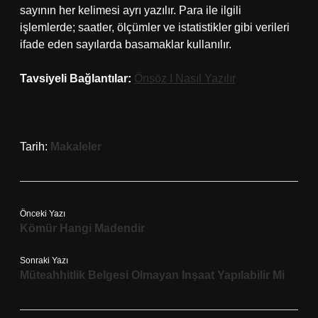
sayının her kelimesi ayrı yazılır. Para ile ilgili
işlemlerde; saatler, ölçümler ve istatistikler gibi verileri
ifade eden sayılarda basamaklar kullanılır.
Tavsiyeli Bağlantılar:
Önsöz I Nasıl Yazılır
Tarih:
Makaleler
Önceki Yazı
Kömür Hangi Madendir
Sonraki Yazı
Müteahhitlik Belgesi Olmayan Inşaat Yapılabilir Mi