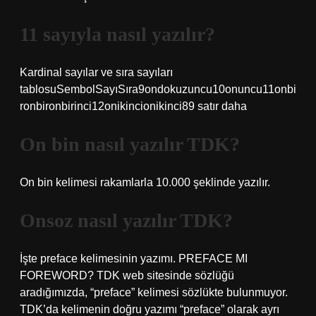
11 sayıyla nasıl yazılır?
Kardinal sayılar ve sıra sayıları
tablosuSembolSayıSıra9ondokuzuncu10onuncu11onbi
ronbironbirinci12onikincionikinci89 satır daha
On bin nasıl yazılır TDK?
On bin kelimesi rakamlarla 10.000 şeklinde yazılır.
Onsoz nasıl yazılır TDK?
İşte preface kelimesinin yazımı. PREFACE MI
FOREWORD? TDK web sitesinde sözlüğü
aradığımızda, “preface” kelimesi sözlükte bulunmuyor.
TDK’da kelimenin doğru yazımı “preface” olarak ayrı