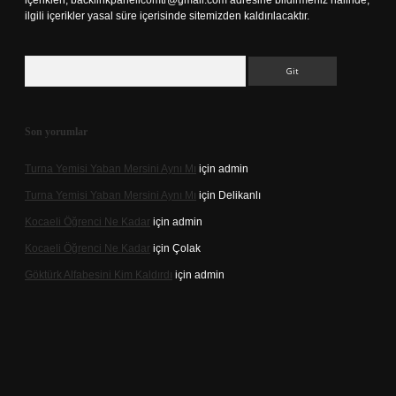
içerikleri,
backlinkpanelicomtr@gmail.com
adresine bildirmeniz halinde,
ilgili içerikler yasal süre içerisinde sitemizden kaldırılacaktır.
Arama
Son yorumlar
Turna Yemisi Yaban Mersini Aynı Mı
için
admin
Turna Yemisi Yaban Mersini Aynı Mı
için
Delikanlı
Kocaeli Öğrenci Ne Kadar
için
admin
Kocaeli Öğrenci Ne Kadar
için
Çolak
Göktürk Alfabesini Kim Kaldırdı
için
admin