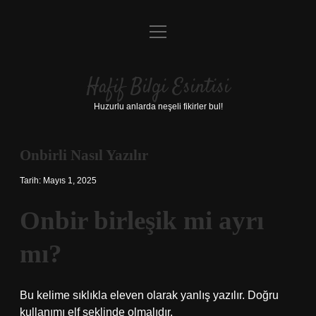
menüyü
Anasayfa
aç
Gizlilik Politikası
Hafif Bilgi Esintisi
Yasal Uyarı
Huzurlu anlarda neşeli fikirler bul!
Hakkımızda
Onbirli Nasıl Yazılır
Tarih: Mayıs 1, 2025
Onbir birleşik mi ayrı
mı?
Bu kelime sıklıkla eleven olarak yanlış yazılır. Doğru
kullanımı elf şeklinde olmalıdır.