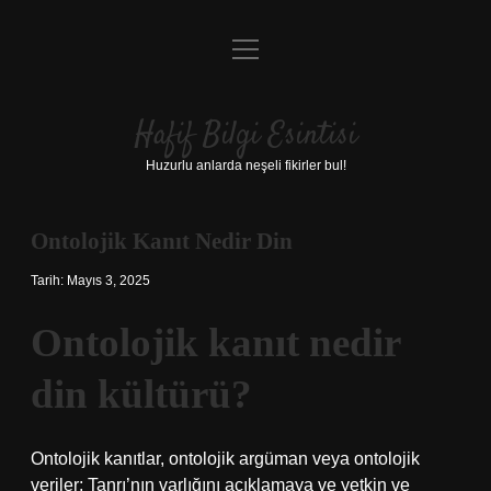
menüyü
Anasayfa
aç
Gizlilik Politikası
Hafif Bilgi Esintisi
Yasal Uyarı
Huzurlu anlarda neşeli fikirler bul!
Hakkımızda
Ontolojik Kanıt Nedir Din
Tarih: Mayıs 3, 2025
Ontolojik kanıt nedir
din kültürü?
Ontolojik kanıtlar, ontolojik argüman veya ontolojik
veriler; Tanrı’nın varlığını açıklamaya ve yetkin ve