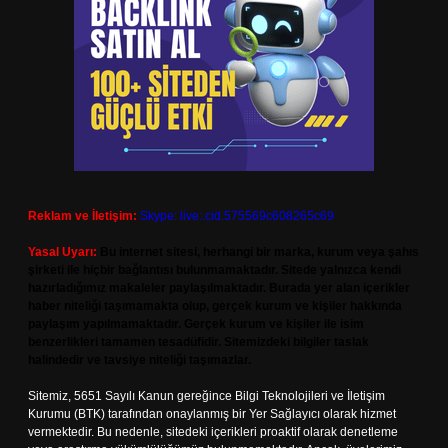
Reklam ve İletişim:
Skype: live:.cid.575569c608265c69
Yasal Uyarı:
Bu internet sitesi, herhangi bir marka, kurum veya şahıs
şirketi ile hiçbir bağlantısı bulunmamaktadır. Sitede yalnızca kendi
hazırladığımız makaleler paylaşılmaktadır. Burada yer alan içerikler
haber niteliği taşımamakta olup, gerçek kurum ve kişiler hakkında
paylaşım yapılmamaktadır. Gerçek kurum ve kişiler ile isim
benzerlikleri tamamen tesadüfidir. Sitemizdeki bilgiler taslak
halindedir ve tavsiye niteliği taşımazlar.
Sitemiz, 5651 Sayılı Kanun gereğince Bilgi Teknolojileri ve İletişim
Kurumu (BTK) tarafından onaylanmış bir Yer Sağlayıcı olarak hizmet
vermektedir. Bu nedenle, sitedeki içerikleri proaktif olarak denetleme