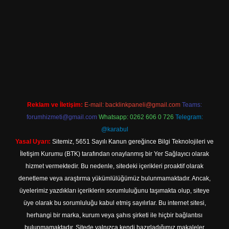
per giriş
Reklam ve İletişim:
E-mail:
backlinkpaneli@gmail.com
Teams:
forumhizmeti@gmail.com
Whatsapp: 0262 606 0 726
Telegram:
@karabul
Yasal Uyarı:
Sitemiz, 5651 Sayılı Kanun gereğince Bilgi Teknolojileri ve
İletişim Kurumu (BTK) tarafından onaylanmış bir Yer Sağlayıcı olarak
hizmet vermektedir. Bu nedenle, sitedeki içerikleri proaktif olarak
denetleme veya araştırma yükümlülüğümüz bulunmamaktadır. Ancak,
üyelerimiz yazdıkları içeriklerin sorumluluğunu taşımakta olup, siteye
üye olarak bu sorumluluğu kabul etmiş sayılırlar. Bu internet sitesi,
herhangi bir marka, kurum veya şahıs şirketi ile hiçbir bağlantısı
bulunmamaktadır. Sitede yalnızca kendi hazırladığımız makaleler