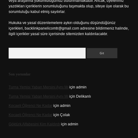
veya araştırma yükümlülüğümüz bulunmamaktadır. Ancak, üyelerimiz
yazdıkları içeriklerin sorumluluğunu taşımakta olup, siteye üye olarak bu
sorumluluğu kabul etmiş sayılırlar.
Hukuka ve yasal düzenlemelere aykırı olduğunu düşündüğünüz
içerikleri,
backlinkpanelicomtr@gmail.com
adresine bildirmeniz halinde,
ilgili içerikler yasal süre içerisinde sitemizden kaldırılacaktır.
Arama
Son yorumlar
Turna Yemisi Yaban Mersini Aynı Mı
için
admin
Turna Yemisi Yaban Mersini Aynı Mı
için
Delikanlı
Kocaeli Öğrenci Ne Kadar
için
admin
Kocaeli Öğrenci Ne Kadar
için
Çolak
Göktürk Alfabesini Kim Kaldırdı
için
admin