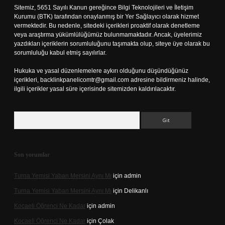
Sitemiz, 5651 Sayılı Kanun gereğince Bilgi Teknolojileri ve İletişim
Kurumu (BTK) tarafından onaylanmış bir Yer Sağlayıcı olarak hizmet
vermektedir. Bu nedenle, sitedeki içerikleri proaktif olarak denetleme
veya araştırma yükümlülüğümüz bulunmamaktadır. Ancak, üyelerimiz
yazdıkları içeriklerin sorumluluğunu taşımakta olup, siteye üye olarak bu
sorumluluğu kabul etmiş sayılırlar.
Hukuka ve yasal düzenlemelere aykırı olduğunu düşündüğünüz
içerikleri,
backlinkpanelicomtr@gmail.com
adresine bildirmeniz halinde,
ilgili içerikler yasal süre içerisinde sitemizden kaldırılacaktır.
Arama
Son yorumlar
Turna Yemisi Yaban Mersini Aynı Mı
için
admin
Turna Yemisi Yaban Mersini Aynı Mı
için
Delikanlı
Kocaeli Öğrenci Ne Kadar
için
admin
Kocaeli Öğrenci Ne Kadar
için
Çolak