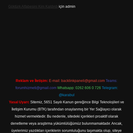
Göktürk Alfabesini Kim Kaldırdı
için
admin
 giriş
Reklam ve İletişim:
E-mail:
backlinkpaneli@gmail.com
Teams:
forumhizmeti@gmail.com
Whatsapp: 0262 606 0 726
Telegram:
@karabul
Yasal Uyarı:
Sitemiz, 5651 Sayılı Kanun gereğince Bilgi Teknolojileri ve
İletişim Kurumu (BTK) tarafından onaylanmış bir Yer Sağlayıcı olarak
hizmet vermektedir. Bu nedenle, sitedeki içerikleri proaktif olarak
denetleme veya araştırma yükümlülüğümüz bulunmamaktadır. Ancak,
üyelerimiz yazdıkları içeriklerin sorumluluğunu taşımakta olup, siteye