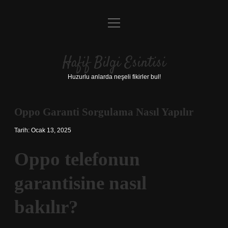
menüyü
Anasayfa
aç
Gizlilik Politikası
Hafif Bilgi Esintisi
Yasal Uyarı
Huzurlu anlarda neşeli fikirler bul!
Hakkımızda
Oppo Garanti Sorgulama Nasıl Yapılır
Tarih: Ocak 13, 2025
Oppo telefonun
garantisine nasıl
bakılır?