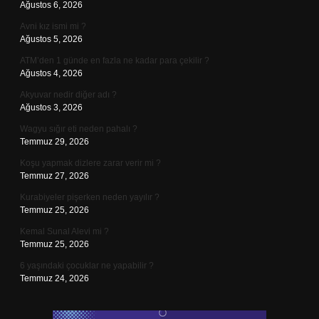
Ağustos 6, 2026
Avni kız ismi mi ?
Ağustos 5, 2026
ATM’den 1 günde en fazla ne kadar para çekilir ?
Ağustos 4, 2026
Akyuvar nedir diğer adı ?
Ağustos 3, 2026
Wagyu sığır eti neden pahalı ?
Temmuz 29, 2026
Koşu yapmak dizlere zarar verir mi ?
Temmuz 27, 2026
Kurabiyeler pişerken neden yayılır ?
Temmuz 25, 2026
Kemal Sunal Alevi mi ?
Temmuz 25, 2026
6 yaşındaki çocuklar ne yapabilir ?
Temmuz 24, 2026