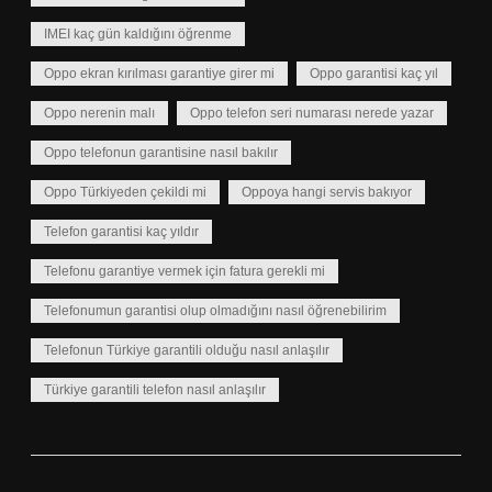
IMEI kaç gün kaldığını öğrenme
Oppo ekran kırılması garantiye girer mi
Oppo garantisi kaç yıl
Oppo nerenin malı
Oppo telefon seri numarası nerede yazar
Oppo telefonun garantisine nasıl bakılır
Oppo Türkiyeden çekildi mi
Oppoya hangi servis bakıyor
Telefon garantisi kaç yıldır
Telefonu garantiye vermek için fatura gerekli mi
Telefonumun garantisi olup olmadığını nasıl öğrenebilirim
Telefonun Türkiye garantili olduğu nasıl anlaşılır
Türkiye garantili telefon nasıl anlaşılır