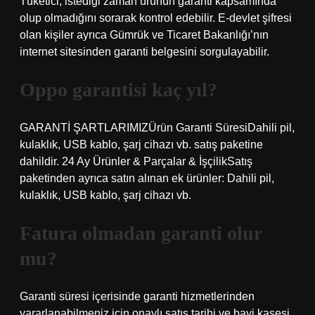
Tüketici, istediği zaman ürünün garanti kapsamında
olup olmadığını sorarak kontrol edebilir. E-devlet şifresi
olan kişiler ayrıca Gümrük ve Ticaret Bakanlığı’nın
internet sitesinden garanti belgesini sorgulayabilir.
Oppo garantisi kaç yıl?
GARANTİ ŞARTLARIMIZÜrün Garanti SüresiDahili pil,
kulaklık, USB kablo, şarj cihazı vb. satış paketine
dahildir. 24 Ay Ürünler & Parçalar & İşçilikSatış
paketinden ayrıca satın alınan ek ürünler: Dahili pil,
kulaklık, USB kablo, şarj cihazı vb.
Fatura olmadan garanti olur
mu?
Garanti süresi içerisinde garanti hizmetlerinden
yararlanabilmeniz için onaylı satış tarihi ve bayi kaşesi