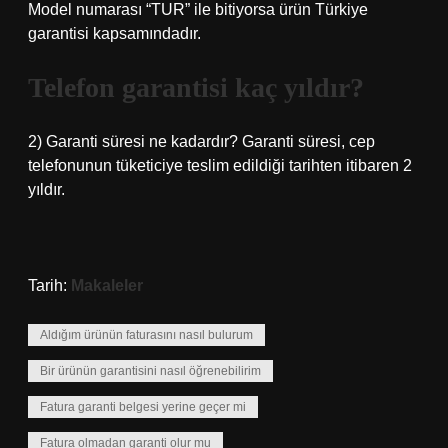
Model numarası “TUR” ile bitiyorsa ürün Türkiye
garantisi kapsamındadır.
Telefon garantisi kaç yıldır?
2) Garanti süresi ne kadardır? Garanti süresi, cep
telefonunun tüketiciye teslim edildiği tarihten itibaren 2
yıldır.
Tarih:
Makaleler
Aldığım ürünün faturasını nasıl bulurum
Bir ürünün garantisini nasıl öğrenebilirim
Fatura garanti belgesi yerine geçer mi
Fatura olmadan garanti olur mu