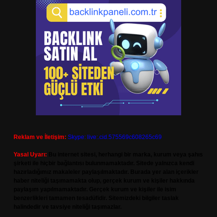
Reklam ve İletişim:
Skype: live:.cid.575569c608265c69
Yasal Uyarı:
Bu internet sitesi, herhangi bir marka, kurum veya şahıs
şirketi ile hiçbir bağlantısı bulunmamaktadır. Sitede yalnızca kendi
hazırladığımız makaleler paylaşılmaktadır. Burada yer alan içerikler
haber niteliği taşımamakta olup, gerçek kurum ve kişiler hakkında
paylaşım yapılmamaktadır. Gerçek kurum ve kişiler ile isim
benzerlikleri tamamen tesadüfidir. Sitemizdeki bilgiler taslak
halindedir ve tavsiye niteliği taşımazlar.