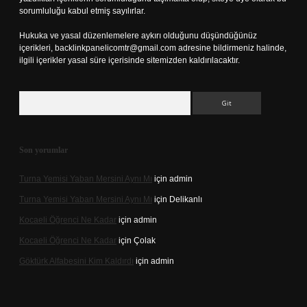
sorumluluğu kabul etmiş sayılırlar.
Hukuka ve yasal düzenlemelere aykırı olduğunu düşündüğünüz
içerikleri,
backlinkpanelicomtr@gmail.com
adresine bildirmeniz halinde,
ilgili içerikler yasal süre içerisinde sitemizden kaldırılacaktır.
Arama
Son yorumlar
Turna Yemisi Yaban Mersini Aynı Mı
için
admin
Turna Yemisi Yaban Mersini Aynı Mı
için
Delikanlı
Kocaeli Öğrenci Ne Kadar
için
admin
Kocaeli Öğrenci Ne Kadar
için
Çolak
Göktürk Alfabesini Kim Kaldırdı
için
admin