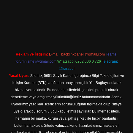
er giriş
Reklam ve İletişim:
E-mail:
backlinkpaneli@gmail.com
Teams:
forumhizmeti@gmail.com
Whatsapp: 0262 606 0 726
Telegram:
@karabul
Yasal Uyarı:
Sitemiz, 5651 Sayılı Kanun gereğince Bilgi Teknolojileri ve
İletişim Kurumu (BTK) tarafından onaylanmış bir Yer Sağlayıcı olarak
hizmet vermektedir. Bu nedenle, sitedeki içerikleri proaktif olarak
denetleme veya araştırma yükümlülüğümüz bulunmamaktadır. Ancak,
üyelerimiz yazdıkları içeriklerin sorumluluğunu taşımakta olup, siteye
üye olarak bu sorumluluğu kabul etmiş sayılırlar. Bu internet sitesi,
herhangi bir marka, kurum veya şahıs şirketi ile hiçbir bağlantısı
bulunmamaktadır. Sitede yalnızca kendi hazırladığımız makaleler
paylaşılmaktadır. Burada yer alan içerikler haber niteliği taşımamakta