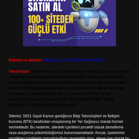
Reklam ve İletişim:
Skype: live:.cid.575569c608265c69
Yasal Uyarı:
Bu internet sitesi, herhangi bir marka, kurum veya şahıs
şirketi ile hiçbir bağlantısı bulunmamaktadır. Sitede yalnızca kendi
hazırladığımız makaleler paylaşılmaktadır. Burada yer alan içerikler
haber niteliği taşımamakta olup, gerçek kurum ve kişiler hakkında
paylaşım yapılmamaktadır. Gerçek kurum ve kişiler ile isim
benzerlikleri tamamen tesadüfidir. Sitemizdeki bilgiler taslak
halindedir ve tavsiye niteliği taşımazlar.
Sitemiz, 5651 Sayılı Kanun gereğince Bilgi Teknolojileri ve İletişim
Kurumu (BTK) tarafından onaylanmış bir Yer Sağlayıcı olarak hizmet
vermektedir. Bu nedenle, sitedeki içerikleri proaktif olarak denetleme
veya araştırma yükümlülüğümüz bulunmamaktadır. Ancak, üyelerimiz
yazdıkları içeriklerin sorumluluğunu taşımakta olup, siteye üye olarak bu