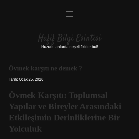
menüyü
Anasayfa
aç
Gizlilik Politikası
Hafif Bilgi Esintisi
Yasal Uyarı
Huzurlu anlarda neşeli fikirler bul!
Hakkımızda
Övmek karşıtı ne demek ?
Tarih: Ocak 25, 2026
Övmek Karşıtı: Toplumsal
Yapılar ve Bireyler Arasındaki
Etkileşimin Derinliklerine Bir
Yolculuk