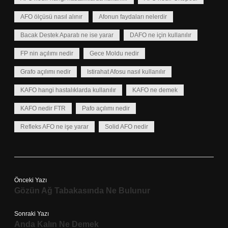
AFO ölçüsü nasıl alınır
Afonun faydaları nelerdir
Bacak Destek Aparatı ne ise yarar
DAFO ne için kullanılır
FP nin açılımı nedir
Gece Moldu nedir
Grafo açılımı nedir
Istirahat Afosu nasıl kullanılır
KAFO hangi hastalıklarda kullanılır
KAFO ne demek
KAFO nedir FTR
Pafo açılımı nedir
Refleks AFO ne işe yarar
Solid AFO nedir
Önceki Yazı
Gözün Ağ Tabakasında Ne Bulunur
Sonraki Yazı
Anda Kalın Ne Demek