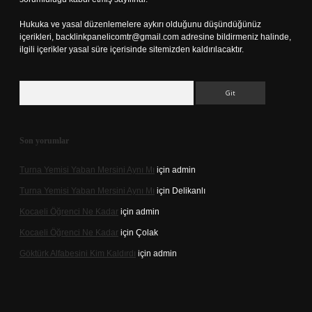
Hukuka ve yasal düzenlemelere aykırı olduğunu düşündüğünüz
içerikleri,
backlinkpanelicomtr@gmail.com
adresine bildirmeniz halinde,
ilgili içerikler yasal süre içerisinde sitemizden kaldırılacaktır.
Arama
Son yorumlar
Turna Yemisi Yaban Mersini Aynı Mı
için
admin
Turna Yemisi Yaban Mersini Aynı Mı
için
Delikanlı
Kocaeli Öğrenci Ne Kadar
için
admin
Kocaeli Öğrenci Ne Kadar
için
Çolak
Göktürk Alfabesini Kim Kaldırdı
için
admin