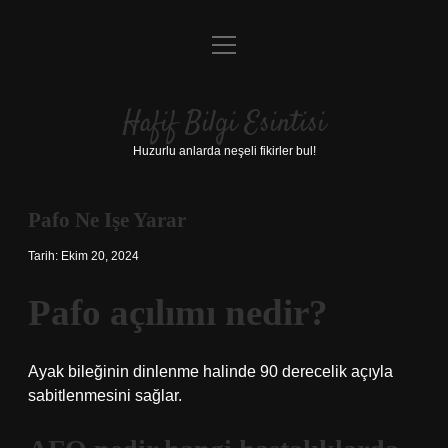
menüyü
Anasayfa
aç
Gizlilik Politikası
Hafif Bilgi Esintisi
Yasal Uyarı
Huzurlu anlarda neşeli fikirler bul!
Hakkımızda
Pafo Ne Işe Yarar
Tarih: Ekim 20, 2024
Pafo açılımı nedir?
Ayak bileğinin dinlenme halinde 90 derecelik açıyla
sabitlenmesini sağlar.