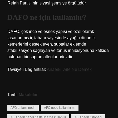
Refah Partisi’nin siyasi şemsiye örgütüdür.
DAFO ne için kullanılır?
DAFO, çok ince ve esnek yapısı ve özel olarak
tasarlanmış iç tabanı sayesinde ayağın dinamik
kemerlerini destekleyen, subtalar eklemde
stabilizasyon sağlayan ve tonus inhibisyonuna katkıda
bulunan bir supramalleolar ortezdir.
Tavsiyeli Bağlantılar:
Anaerkil Aile Ne Demek
Tarih:
Makaleler
AFO anlamı nedir
AFO gece kullanılır mı
AFO nedir hangi hastalıklarda kullanılır
AFO nedir Ortopedi