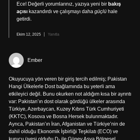
Ece! Değerli yorumlarınız, yazıya yeni bir
bakış
açısı
kazandırdı ve çalışmayı daha
güçlü
hale
getirdi.
Ekim 12, 2025
Yanıtla
Ember
Okuyucuya yön veren bir giriş tercih edilmiş; Pakistan
Hangi Ülkelerle Dost bağlamında bu yeterli ama
etkileyici değil. Bunu okurken not aldığım kısa bir ayrıntı
var: Pakistan’ın dost olarak gördüğü ülkeler arasında
Türkiye, Azerbaycan, Kuzey Kıbrıs Türk Cumhuriyeti
(KKTC), Kosova ve Bosna Hersek bulunmaktadır.
Ayrıca, Pakistan’ın İran, Afganistan ve Türkiye’nin de
dahil olduğu Ekonomik İşbirliği Teşkilatı (ECO) ve
kurucu üyesi olduğu D- ile Güney Asya Bölgesel