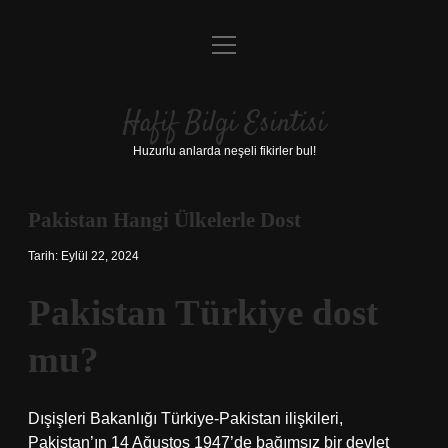
menüyü
Anasayfa
aç
Gizlilik Politikası
Hafif Bilgi Esintisi
Yasal Uyarı
Huzurlu anlarda neşeli fikirler bul!
Hakkımızda
Pakistan Hangi Ülkelerle Dost
Tarih: Eylül 22, 2024
Pakistan Türkiye dost
mu?
Dışişleri Bakanlığı Türkiye-Pakistan ilişkileri,
Pakistan’ın 14 Ağustos 1947’de bağımsız bir devlet