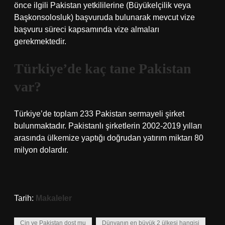
önce ilgili Pakistan yetkililerine (Büyükelçilik veya
Başkonsolosluk) başvuruda bulunarak mevcut vize
başvuru süreci kapsamında vize almaları
gerekmektedir.
Türkiye’de kaç tane Pakistan
var?
Türkiye’de toplam 233 Pakistan sermayeli şirket
bulunmaktadır. Pakistanlı şirketlerin 2002-2019 yılları
arasında ülkemize yaptığı doğrudan yatırım miktarı 80
milyon dolardır.
Tarih:
Makaleler
Çin ve Pakistan dost mu
Dünyanın en büyük 2 ülkesi hangisi