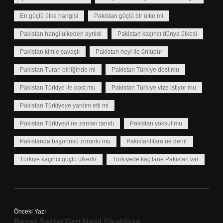
En güçlü ülke hangisi
Pakistan güçlü bir ülke mi
Pakistan hangi ülkeden ayrıldı
Pakistan kaçıncı dünya ülkesi
Pakistan kimle savaştı
Pakistan neyi ile ünlüdür
Pakistan Turan birliğinde mi
Pakistan Türkiye dost mu
Pakistan Türkiye ile dost mu
Pakistan Türkiye vize istiyor mu
Pakistan Türkiyeye yardım etti mi
Pakistan Türkiyeyi ne zaman tanıdı
Pakistan yoksul mu
Pakistanda başörtüsü zorunlu mu
Pakistanlılara ne denir
Türkiye kaçıncı güçlü ülkedir
Türkiyede kaç tane Pakistan var
Önceki Yazı
Beyaz Saçlar Geri Nasıl Siyahlaşır