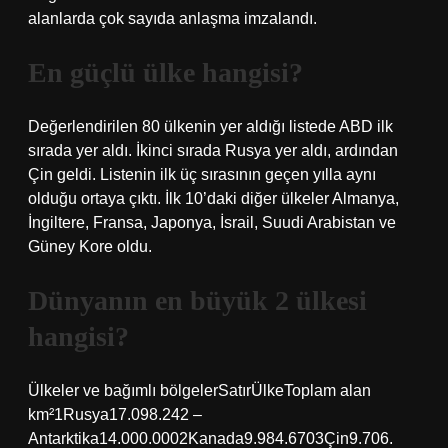
alanlarda çok sayıda anlaşma imzalandı.
En güçlü ülke hangisi?
Değerlendirilen 80 ülkenin yer aldığı listede ABD ilk
sırada yer aldı. İkinci sırada Rusya yer aldı, ardından
Çin geldi. Listenin ilk üç sırasının geçen yılla aynı
olduğu ortaya çıktı. İlk 10’daki diğer ülkeler Almanya,
İngiltere, Fransa, Japonya, İsrail, Suudi Arabistan ve
Güney Kore oldu.
Dünyanın en büyük 2 ülkesi
hangisi?
Ülkeler ve bağımlı bölgelerSatırÜlkeToplam alan
km²1Rusya17.098.242 –
Antarktika14.000.0002Kanada9.984.6703Çin9.706.