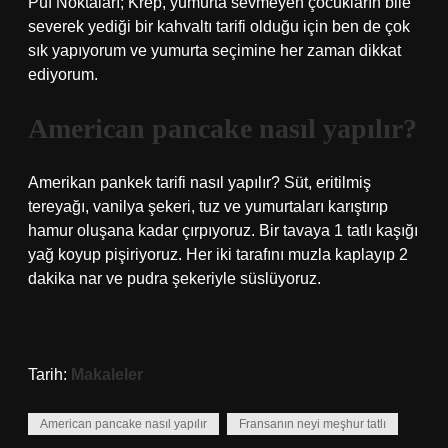
Püf Noktaları; Krep, yumurta sevmeyen çocukların bile
severek yediği bir kahvaltı tarifi olduğu için ben de çok
sık yapıyorum ve yumurta seçimine her zaman dikkat
ediyorum.
American pancake nasıl yapılır?
Amerikan pankek tarifi nasıl yapılır? Süt, eritilmiş
tereyağı, vanilya şekeri, tuz ve yumurtaları karıştırıp
hamur oluşana kadar çırpıyoruz. Bir tavaya 1 tatlı kaşığı
yağ koyup pişiriyoruz. Her iki tarafını muzla kaplayıp 2
dakika nar ve pudra şekeriyle süslüyoruz.
Tarih:
Makaleler
American pancake nasıl yapılır
Fransanın neyi meşhur tatlı