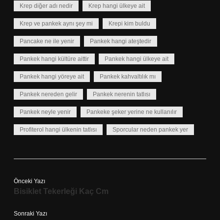
Krep diğer adı nedir
Krep hangi ülkeye ait
Krep ve pankek aynı şey mi
Krepi kim buldu
Pancake ne ile yenir
Pankek hangi ateştedir
Pankek hangi kültüre aittir
Pankek hangi ülkeye ait
Pankek hangi yöreye ait
Pankek kahvaltılık mı
Pankek nereden gelir
Pankek nerenin tatlısı
Pankek neyle yenir
Pankeke şeker yerine ne kullanılır
Profiterol hangi ülkenin tatlısı
Sporcular neden pankek yer
Önceki Yazı
Bisiklet Tekerleği Kaç Cm
Sonraki Yazı