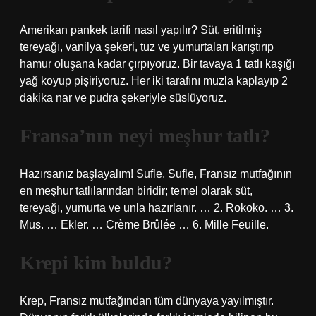
Amerikan pankek tarifi nasıl yapılır? Süt, eritilmiş
tereyağı, vanilya şekeri, tuz ve yumurtaları karıştırıp
hamur oluşana kadar çırpıyoruz. Bir tavaya 1 tatlı kaşığı
yağ koyup pişiriyoruz. Her iki tarafını muzla kaplayıp 2
dakika nar ve pudra şekeriyle süslüyoruz.
Fransa’nın neyi meşhur tatlı?
Hazırsanız başlayalım! Sufle. Sufle, Fransız mutfağının
en meşhur tatlılarından biridir; temel olarak süt,
tereyağı, yumurta ve unla hazırlanır. … 2. Rokoko. … 3.
Mus. … Ekler. … Crème Brûlée … 6. Mille Feuille.
Krepi kim buldu?
Krep, Fransız mutfağından tüm dünyaya yayılmıştır.