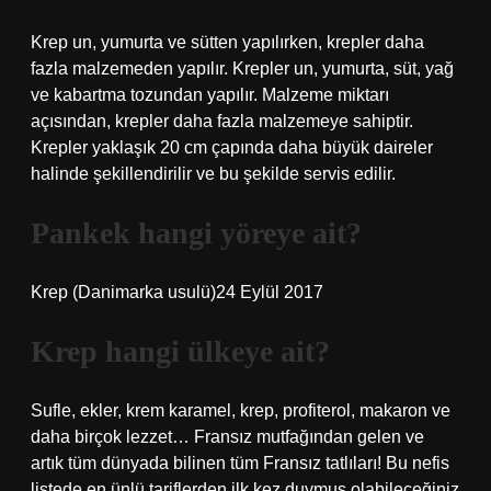
Krep un, yumurta ve sütten yapılırken, krepler daha
fazla malzemeden yapılır. Krepler un, yumurta, süt, yağ
ve kabartma tozundan yapılır. Malzeme miktarı
açısından, krepler daha fazla malzemeye sahiptir.
Krepler yaklaşık 20 cm çapında daha büyük daireler
halinde şekillendirilir ve bu şekilde servis edilir.
Pankek hangi yöreye ait?
Krep (Danimarka usulü)24 Eylül 2017
Krep hangi ülkeye ait?
Sufle, ekler, krem ​​karamel, krep, profiterol, makaron ve
daha birçok lezzet… Fransız mutfağından gelen ve
artık tüm dünyada bilinen tüm Fransız tatlıları! Bu nefis
listede en ünlü tariflerden ilk kez duymuş olabileceğiniz