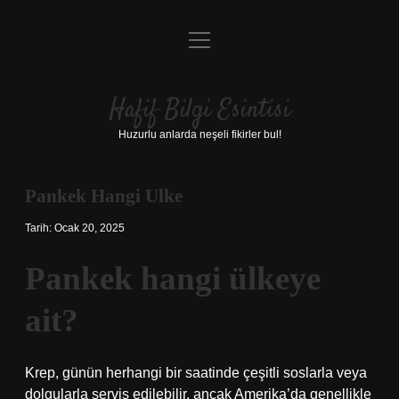
menüyü
Anasayfa
aç
Gizlilik Politikası
Hafif Bilgi Esintisi
Yasal Uyarı
Huzurlu anlarda neşeli fikirler bul!
Hakkımızda
Pankek Hangi Ulke
Tarih: Ocak 20, 2025
Pankek hangi ülkeye
ait?
Krep, günün herhangi bir saatinde çeşitli soslarla veya
dolgularla servis edilebilir, ancak Amerika’da genellikle