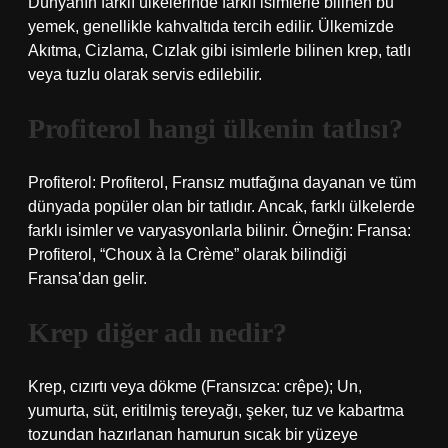
Dünyanın farklı ülkelerinde farklı isimlerle bilinen bu
yemek, genellikle kahvaltıda tercih edilir. Ülkemizde
Akıtma, Cizlama, Cızlak gibi isimlerle bilinen krep, tatlı
veya tuzlu olarak servis edilebilir.
Profiterol hangi ülkenin tatlısı?
Profiterol: Profiterol, Fransız mutfağına dayanan ve tüm
dünyada popüler olan bir tatlıdır. Ancak, farklı ülkelerde
farklı isimler ve varyasyonlarla bilinir. Örneğin: Fransa:
Profiterol, “Choux à la Crème” olarak bilindiği
Fransa’dan gelir.
Krep diğer adı nedir?
Krep, cızırtı veya dökme (Fransızca: crêpe); Un,
yumurta, süt, eritilmiş tereyağı, şeker, tuz ve kabartma
tozundan hazırlanan hamurun sıcak bir yüzeye