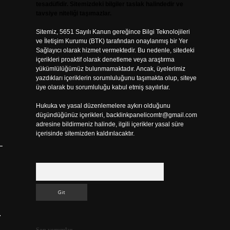
tesadüfidir. Sitemizdeki bilgiler taslak halindedir ve
tavsiye niteliği taşımazlar.
Sitemiz, 5651 Sayılı Kanun gereğince Bilgi Teknolojileri
ve İletişim Kurumu (BTK) tarafından onaylanmış bir Yer
Sağlayıcı olarak hizmet vermektedir. Bu nedenle, sitedeki
içerikleri proaktif olarak denetleme veya araştırma
yükümlülüğümüz bulunmamaktadır. Ancak, üyelerimiz
yazdıkları içeriklerin sorumluluğunu taşımakta olup, siteye
üye olarak bu sorumluluğu kabul etmiş sayılırlar.
Hukuka ve yasal düzenlemelere aykırı olduğunu
düşündüğünüz içerikleri,
backlinkpanelicomtr@gmail.com
adresine bildirmeniz halinde, ilgili içerikler yasal süre
içerisinde sitemizden kaldırılacaktır.
–
Arama
.