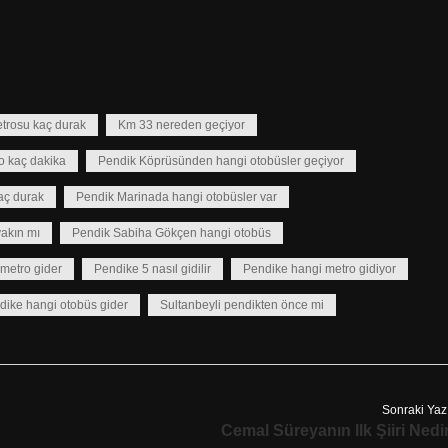
trosu kaç durak
Km 33 nereden geçiyor
o kaç dakika
Pendik Köprüsünden hangi otobüsler geçiyor
aç durak
Pendik Marinada hangi otobüsler var
akın mı
Pendik Sabiha Gökçen hangi otobüs
metro gider
Pendike 5 nasıl gidilir
Pendike hangi metro gidiyor
dike hangi otobüs gider
Sultanbeyli pendikten önce mi
Sonraki Yaz
Cemal Süreyanın Ilk Şiiri Nedi