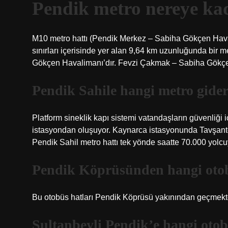
Pendik metro nereye ka
M10 metro hattı (Pendik Merkez – Sabiha Gökçen Hava
sınırları içerisinde yer alan 9,64 km uzunluğunda bir m
Gökçen Havalimanı’dır. Fevzi Çakmak – Sabiha Gökç
Pendik Sahile hangi metro gide
Platform sineklik kapı sistemi vatandaşların güvenliği 
istasyondan oluşuyor. Kaynarca istasyonunda Tavşant
Pendik Sahil metro hattı tek yönde saatte 70.000 yolc
Pendik Köprüsünden hangi otob
Bu otobüs hatları Pendik Köprüsü yakınından geçmek
Sultanbeyli Pendik’e hangi otob