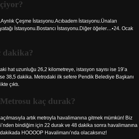
çiyor?
nu.Ayrılık Çeşme İstasyonu.Acıbadem İstasyonu.Ünalan
yatağı İstasyonu.Bostancı İstasyonu.Diğer öğeler…•24. Ocak
ç dakika?
ki hat uzunluğu 26,2 kilometreye, istasyon sayısı ise 19’a
ise 38,5 dakika. Metrodaki ilk sefere Pendik Belediye Başkanı
kte çıktı.
 Metrosu kaç durak?
açılmasıyla artık metroyla havalimanına gitmek mümkün! Biz
i’nden bindiğim için 22 durak ve 48 dakika sonra havalimanına
5 dakikada HOOOOP Havalimanı’nda olacaksınız!