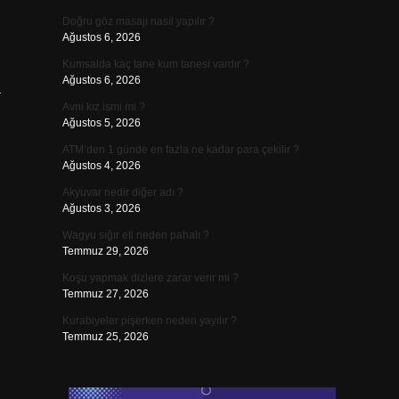
Doğru göz masajı nasıl yapılır ?
Ağustos 6, 2026
Kumsalda kaç tane kum tanesi vardır ?
Ağustos 6, 2026
a
Avni kız ismi mi ?
Ağustos 5, 2026
ATM’den 1 günde en fazla ne kadar para çekilir ?
Ağustos 4, 2026
Akyuvar nedir diğer adı ?
Ağustos 3, 2026
Wagyu sığır eti neden pahalı ?
Temmuz 29, 2026
Koşu yapmak dizlere zarar verir mi ?
Temmuz 27, 2026
Kurabiyeler pişerken neden yayılır ?
Temmuz 25, 2026