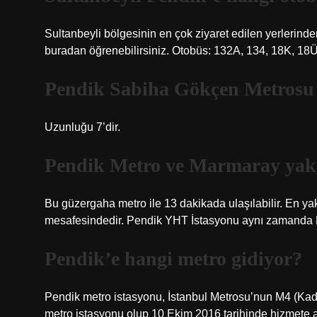
Sultanbeyli bölgesinin en çok ziyaret edilen yerlerinde
buradan öğrenebilirsiniz. Otobüs: 132A, 134, 18K, 18
Pendik Sabiha Gökçen Metrosu
Uzunluğu 7’dir.
Pendik Metro ve Marmaray yak
Bu güzergaha metro ile 13 dakikada ulaşılabilir. En y
mesafesindedir. Pendik YHT İstasyonu aynı zamanda 
Pendik’e hangi metro gidiyor?
Pendik metro istasyonu, İstanbul Metrosu’nun M4 (Kadı
metro istasyonu olup 10 Ekim 2016 tarihinde hizmete aç