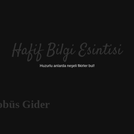
Hafif Bilgi Esintisi
Huzurlu anlarda neşeli fikirler bul!
obüs Gider