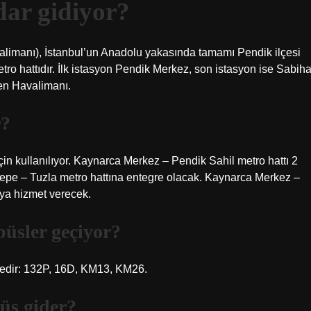
dar gidiyor?
limanı), İstanbul’un Anadolu yakasında tamamı Pendik ilçesi
etro hattıdır. İlk istasyon Pendik Merkez, son istasyon ise Sabih
en Havalimanı.
r?
için kullanılıyor. Kaynarca Merkez – Pendik Sahil metro hattı 2
epe – Tuzla metro hattına entegre olacak. Kaynarca Merkez –
uya hizmet verecek.
üsler geçiyor?
tedir: 132P, 16D, KM13, KM26.
üs gider?