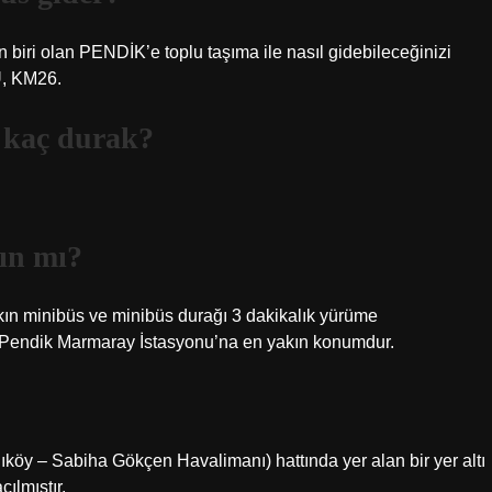
n biri olan PENDİK’e toplu taşıma ile nasıl gidebileceğinizi
Ü, KM26.
 kaç durak?
ın mı?
akın minibüs ve minibüs durağı 3 dakikalık yürüme
Pendik Marmaray İstasyonu’na en yakın konumdur.
köy – Sabiha Gökçen Havalimanı) hattında yer alan bir yer altı
ılmıştır.