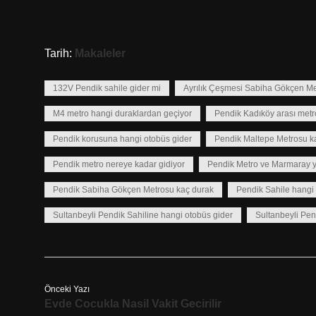
Tarih:
Makaleler
132V Pendik sahile gider mi
Ayrılık Çeşmesi Sabiha Gökçen Me
M4 metro hangi duraklardan geçiyor
Pendik Kadıköy arası metr
Pendik korusuna hangi otobüs gider
Pendik Maltepe Metrosu k
Pendik metro nereye kadar gidiyor
Pendik Metro ve Marmaray y
Pendik Sabiha Gökçen Metrosu kaç durak
Pendik Sahile hangi 
Sultanbeyli Pendik Sahiline hangi otobüs gider
Sultanbeyli Pen
Önceki Yazı
Evde Cocukla Nasil Vakit Gecirilir