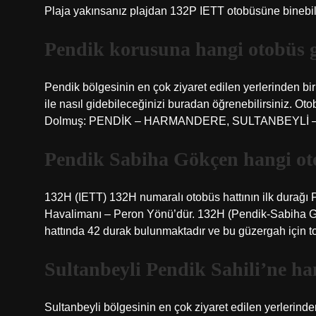
Plaja yakınsanız plajdan 132P IETT otobüsüne binebili
Pendik korusuna hangi otobüs 
Pendik bölgesinin en çok ziyaret edilen yerlerinden b
ile nasıl gidebileceğinizi buradan öğrenebilirsiniz. 
Dolmuş: PENDİK – HARMANDERE, SULTANBEYLİ 
Pendik Sabiha Gökçen hangi ot
132H (IETT) 132H numaralı otobüs hattının ilk durağ
Havalimanı – Peron Yönü’dür. 132H (Pendik-Sabiha Gö
hattında 42 durak bulunmaktadır ve bu güzergah için t
Sultanbeyli Pendik Sahili’ne ha
Sultanbeyli bölgesinin en çok ziyaret edilen yerlerinden