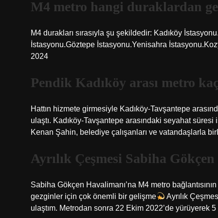
M4 metro hangi duraklardan ge
M4 durakları sırasıyla şu şekildedir: Kadıköy İstasyo
İstasyonu.Göztepe İstasyonu.Yenisahra İstasyonu.Koz
2024
Pendik Kadıköy arası metro ka
Hattın hizmete girmesiyle Kadıköy-Tavşantepe arasında
ulaştı. Kadıköy-Tavşantepe arasındaki seyahat süresi 
Kenan Şahin, belediye çalışanları ve vatandaşlarla birli
Ayrılık Çeşmesi Sabiha Gökçen
Sabiha Gökçen Havalimanı’na M4 metro bağlantısının 
gezginler için çok önemli bir gelişme
Ayrılık Çeşmes
ulaştım. Metrodan sonra 22 Ekim 2022’de yürüyerek 