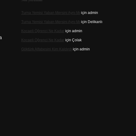
Son yorumlar
Turna Yemisi Yaban Mersini Aynı Mı
için
admin
Turna Yemisi Yaban Mersini Aynı Mı
için
Delikanlı
Kocaeli Öğrenci Ne Kadar
için
admin
a
Kocaeli Öğrenci Ne Kadar
için
Çolak
Göktürk Alfabesini Kim Kaldırdı
için
admin