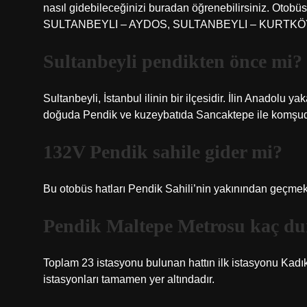
nasıl gidebileceğinizi buradan öğrenebilirsiniz. Otob
SULTANBEYLI – AYDOS, SULTANBEYLI – KURTKÖ
Sultanbeyli pendikten önce mi?
Sultanbeyli, İstanbul ilinin bir ilçesidir. İlin Anadolu 
doğuda Pendik ve kuzeybatıda Sancaktepe ile komşud
132V Pendik sahile gider mi?
Bu otobüs hatları Pendik Sahili’nin yakınından geçme
Pendik Maltepe Metrosu kaç d
Toplam 23 istasyonu bulunan hattın ilk istasyonu Kadı
istasyonları tamamen yer altındadır.