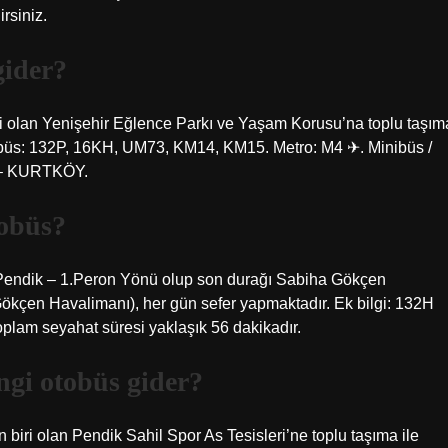
rsiniz.
gider?
iri olan Yenişehir Eğlence Parkı ve Yaşam Korusu’na toplu taşım
Otobüs: 132P, 16KH, UM73, KM14, KM15. Metro: M4 ✈. Minibüs /
– KURTKÖY.
obüs?
ı Pendik – 1.Peron Yönü olup son durağı Sabiha Gökçen
kçen Havalimanı), her gün sefer yapmaktadır. Ek bilgi: 132H
oplam seyahat süresi yaklaşık 56 dakikadır.
ngi otobüs gider?
 biri olan Pendik Sahil Spor As Tesisleri’ne toplu taşıma ile