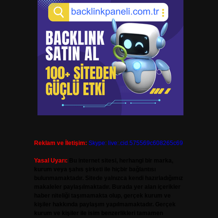
Reklam ve İletişim:
Skype: live:.cid.575569c608265c69
Yasal Uyarı:
Bu internet sitesi, herhangi bir marka,
kurum veya şahıs şirketi ile hiçbir bağlantısı
bulunmamaktadır. Sitede yalnızca kendi hazırladığımız
makaleler paylaşılmaktadır. Burada yer alan içerikler
haber niteliği taşımamakta olup, gerçek kurum ve
kişiler hakkında paylaşım yapılmamaktadır. Gerçek
kurum ve kişiler ile isim benzerlikleri tamamen