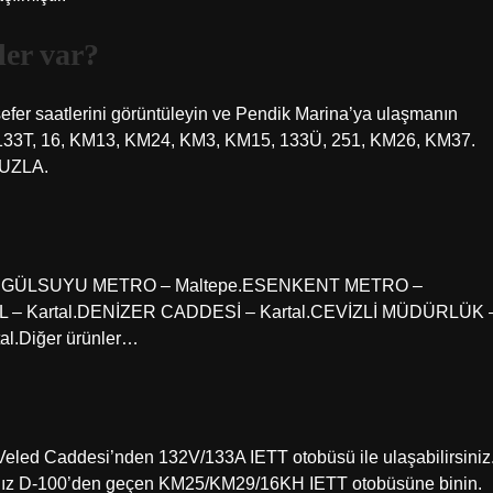
ler var?
sefer saatlerini görüntüleyin ve Pendik Marina’ya ulaşmanın
: 133T, 16, KM13, KM24, KM3, KM15, 133Ü, 251, KM26, KM37.
TUZLA.
e.GÜLSUYU METRO – Maltepe.ESENKENT METRO –
 – Kartal.DENİZER CADDESİ – Kartal.CEVİZLİ MÜDÜRLÜK 
l.Diğer ürünler…
 Veled Caddesi’nden 132V/133A IETT otobüsü ile ulaşabilirsiniz
nsanız D-100’den geçen KM25/KM29/16KH IETT otobüsüne binin.