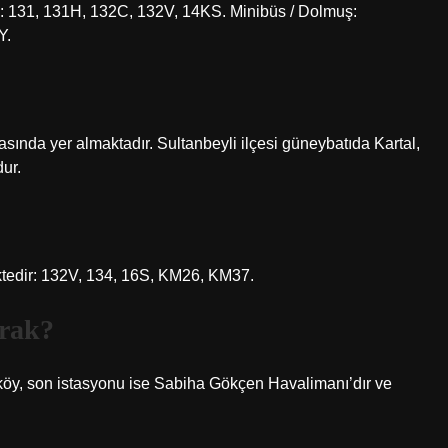
üs: 131, 131H, 132C, 132V, 14KS. Minibüs / Dolmuş:
Y.
yakasında yer almaktadır. Sultanbeyli ilçesi güneybatıda Kartal,
ur.
ktedir: 132V, 134, 16S, KM26, KM37.
urak?
köy, son istasyonu ise Sabiha Gökçen Havalimanı’dır ve