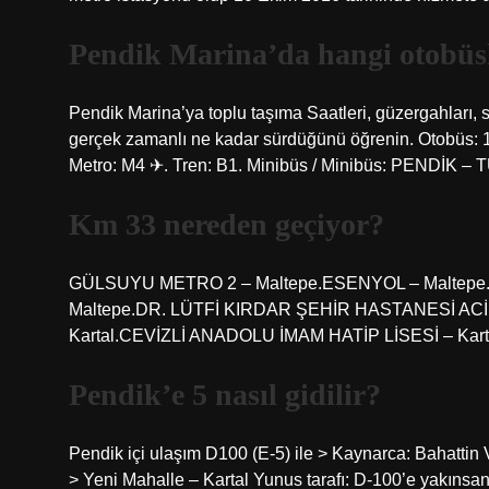
Pendik Marina’da hangi otobüs
Pendik Marina’ya toplu taşıma Saatleri, güzergahları, 
gerçek zamanlı ne kadar sürdüğünü öğrenin. Otobüs
Metro: M4 ✈. Tren: B1. Minibüs / Minibüs: PENDİK – 
Km 33 nereden geçiyor?
GÜLSUYU METRO 2 – Maltepe.ESENYOL – Maltep
Maltepe.DR. LÜTFİ KIRDAR ŞEHİR HASTANESİ ACİL
Kartal.CEVİZLİ ANADOLU İMAM HATİP LİSESİ – Karta
Pendik’e 5 nasıl gidilir?
Pendik içi ulaşım D100 (E-5) ile > Kaynarca: Bahattin
> Yeni Mahalle – Kartal Yunus tarafı: D-100’e yakı