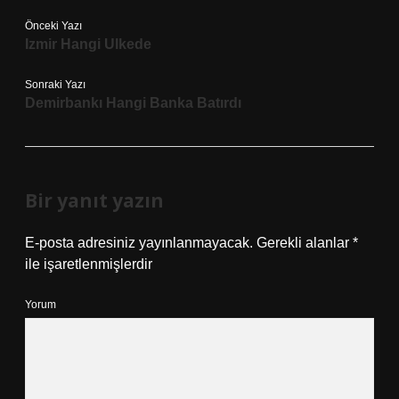
Önceki Yazı
Izmir Hangi Ulkede
Sonraki Yazı
Demirbankı Hangi Banka Batırdı
Bir yanıt yazın
E-posta adresiniz yayınlanmayacak.
Gerekli alanlar
*
ile işaretlenmişlerdir
Yorum