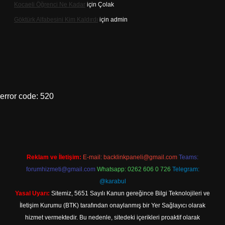
Kocaeli Öğrenci Ne Kadar
için
Çolak
Göktürk Alfabesini Kim Kaldırdı
için
admin
error code: 520
Reklam ve İletişim:
E-mail:
backlinkpaneli@gmail.com
Teams:
forumhizmeti@gmail.com
Whatsapp: 0262 606 0 726
Telegram:
@karabul
Yasal Uyarı:
Sitemiz, 5651 Sayılı Kanun gereğince Bilgi Teknolojileri ve
İletişim Kurumu (BTK) tarafından onaylanmış bir Yer Sağlayıcı olarak
hizmet vermektedir. Bu nedenle, sitedeki içerikleri proaktif olarak