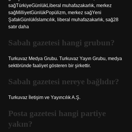
sağTürkiyeGünlükLiberal muhafazakarlık, merkez
sağMilliyetGünlükPopülizm, merkez sağYeni
ŞafakGünlükİslamcılık, liberal muhafazakarlık, sağ28
satır daha
Sabah gazetesi hangi grubun?
Turkuvaz Medya Grubu. Turkuvaz Yayın Grubu, medya
sektöründe faaliyet gösteren bir şirkettir.
Sabah gazetesi nereye bağlıdır?
Turkuvaz İletişim ve Yayıncılık A.Ş.
Posta gazetesi hangi partiye
yakın?