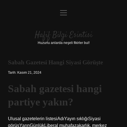
menüyü
Anasayfa
aç
Gizlilik Politikası
Hafif Bilgi Esintisi
Yasal Uyarı
Huzurlu anlarda neşeli fikirler bul!
Hakkımızda
Sabah Gazetesi Hangi Siyasi Görüşte
Tarih: Kasım 21, 2024
Sabah gazetesi hangi
partiye yakın?
Ulusal gazetelerin listesiAdıYayın sıklığıSiyasi
görüşYarınGünlükLiberal muhafazakarlık, merkez