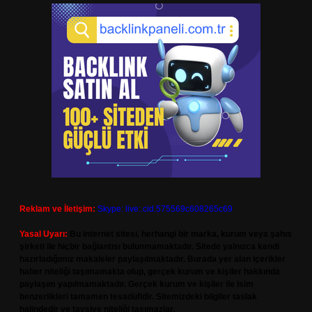
Reklam ve İletişim:
Skype: live:.cid.575569c608265c69
Yasal Uyarı:
Bu internet sitesi, herhangi bir marka, kurum veya şahıs
şirketi ile hiçbir bağlantısı bulunmamaktadır. Sitede yalnızca kendi
hazırladığımız makaleler paylaşılmaktadır. Burada yer alan içerikler
haber niteliği taşımamakta olup, gerçek kurum ve kişiler hakkında
paylaşım yapılmamaktadır. Gerçek kurum ve kişiler ile isim
benzerlikleri tamamen tesadüfidir. Sitemizdeki bilgiler taslak
halindedir ve tavsiye niteliği taşımazlar.