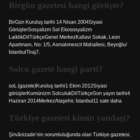
Birgün gazetesi hangi görüşte?
BirGün Kuruluş tarihi 14 Nisan 2004Siyasi
GörüşlerSosyalizm Sol Ekososyalizm
LaiklikDilTürkçeGenel MerkezKallavi Sokak, Leon
Apartmanı, No: 1/5, Asmalımescit Mahallesi, Beyoğlu/
İstanbulTiraj7.
Solcu gazete hangi parti?
soL (gazete)Kuruluş tarihi1 Ekim 2012Siyasi
görüşlerKomünizm SolculukDilTürkçeSon yayın tarihi4
Haziran 2014MerkezAtaşehir, İstanbul11 satır daha
Türkiye gazetesi kimin yandaşı?
Şirvânizade’nin sorumluluğunda olan Türkiye gazetesi,