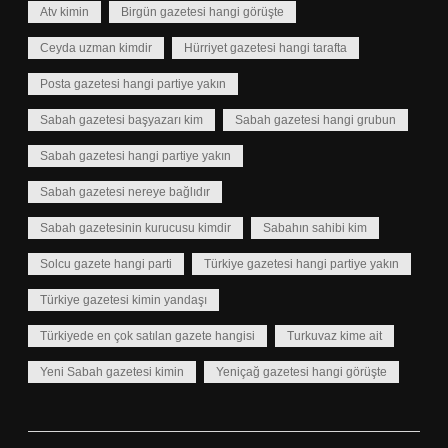
Atv kimin
Birgün gazetesi hangi görüşte
Ceyda uzman kimdir
Hürriyet gazetesi hangi tarafta
Posta gazetesi hangi partiye yakın
Sabah gazetesi başyazarı kim
Sabah gazetesi hangi grubun
Sabah gazetesi hangi partiye yakın
Sabah gazetesi nereye bağlıdır
Sabah gazetesinin kurucusu kimdir
Sabahın sahibi kim
Solcu gazete hangi parti
Türkiye gazetesi hangi partiye yakın
Türkiye gazetesi kimin yandaşı
Türkiyede en çok satılan gazete hangisi
Turkuvaz kime ait
Yeni Sabah gazetesi kimin
Yeniçağ gazetesi hangi görüşte