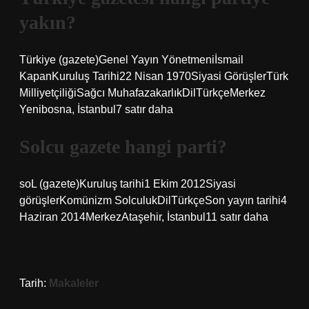
yakın?
Türkiye (gazete)Genel Yayın Yönetmeniİsmail
KapanKuruluş Tarihi22 Nisan 1970Siyasi GörüşlerTürk
MilliyetçiliğiSağcı MuhafazakarlıkDilTürkçeMerkez
Yenibosna, İstanbul7 satır daha
Solcu gazete hangi parti?
soL (gazete)Kuruluş tarihi1 Ekim 2012Siyasi
görüşlerKomünizm SolculukDilTürkçeSon yayın tarihi4
Haziran 2014MerkezAtaşehir, İstanbul11 satır daha
Tarih:
Makaleler