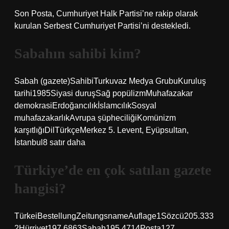
Son Posta, Cumhuriyet Halk Partisi’ne rakip olarak
kurulan Serbest Cumhuriyet Partisi’ni destekledi.
Sabahın sahibi kim?
Sabah (gazete)SahibiTurkuvaz Medya GrubuKuruluş
tarihi1985Siyasi duruşSağ popülizmMuhafazakar
demokrasiErdoğancılıkİslamcılıkSosyal
muhafazakarlıkAvrupa şüpheciliğiKomünizm
karşıtlığıDilTürkçeMerkez 5. Levent, Eyüpsultan,
İstanbul8 satır daha
Türkiye’de en çok satılan gazete
hangisi?
TürkeiBestellungZeitungsnameAuflage1Sözcü205.333
2Hürriyet197.6863Sabah195.4714Posta127.