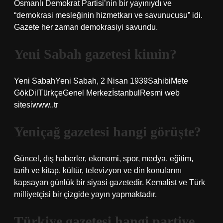
Osmanlı Demokrat Partisi’nin bir yayınıydı ve
“demokrasi mesleğinin hizmetkarı ve savunucusu” idi.
Gazete her zaman demokrasiyi savundu.
Yeni Sabah gazetesi kimin?
Yeni SabahYeni Sabah, 2 Nisan 1939SahibiMete
GökDilTürkçeGenel MerkezİstanbulResmi web
sitesiwww..tr
Yeniçağ gazetesi hangi görüşte?
Güncel, dış haberler, ekonomi, spor, medya, eğitim,
tarih ve kitap, kültür, televizyon ve din konularını
kapsayan günlük bir siyasi gazetedir. Kemalist ve Türk
milliyetçisi bir çizgide yayın yapmaktadır.
Türkiye gazetesi hangi partiye